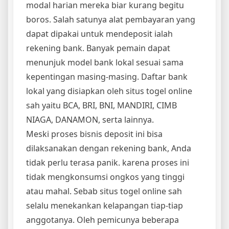
modal harian mereka biar kurang begitu
boros. Salah satunya alat pembayaran yang
dapat dipakai untuk mendeposit ialah
rekening bank. Banyak pemain dapat
menunjuk model bank lokal sesuai sama
kepentingan masing-masing. Daftar bank
lokal yang disiapkan oleh situs togel online
sah yaitu BCA, BRI, BNI, MANDIRI, CIMB
NIAGA, DANAMON, serta lainnya.
Meski proses bisnis deposit ini bisa
dilaksanakan dengan rekening bank, Anda
tidak perlu terasa panik. karena proses ini
tidak mengkonsumsi ongkos yang tinggi
atau mahal. Sebab situs togel online sah
selalu menekankan kelapangan tiap-tiap
anggotanya. Oleh pemicunya beberapa