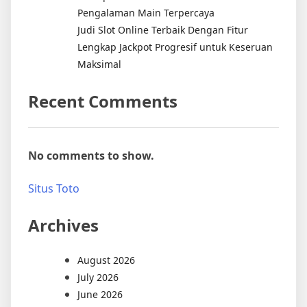
Pengalaman Main Terpercaya
Judi Slot Online Terbaik Dengan Fitur
Lengkap Jackpot Progresif untuk Keseruan
Maksimal
Recent Comments
No comments to show.
Situs Toto
Archives
August 2026
July 2026
June 2026