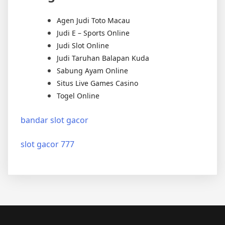
Agen Judi Toto Macau
Judi E – Sports Online
Judi Slot Online
Judi Taruhan Balapan Kuda
Sabung Ayam Online
Situs Live Games Casino
Togel Online
bandar slot gacor
slot gacor 777