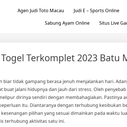
Agen Judi Toto Macau
Judi E – Sports Online
Sabung Ayam Online
Situs Live G
 Togel Terkomplet 2023 Batu 
 biar tidak gampang berasa jenuh menjalankan hari. Adan
 buat jalani hidupnya dan jauh dari stress. Oleh penyeba
melipur dirinya sendiri dengan membahagiakan. Pastinya a
eperluan itu. Diantaranya dengan terhubung kesibukan be
 kesenangan pilihan yang sesuai dimainkan pada waktu lu
 terhubung aktivitas satu ini.