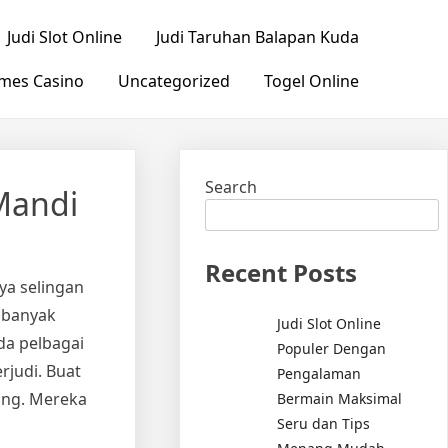
Judi Slot Online
Judi Taruhan Balapan Kuda
ames Casino
Uncategorized
Togel Online
Search
Mandi
Recent Posts
ya selingan
b banyak
Judi Slot Online
da pelbagai
Populer Dengan
rjudi. Buat
Pengalaman
ang. Mereka
Bermain Maksimal
Seru dan Tips