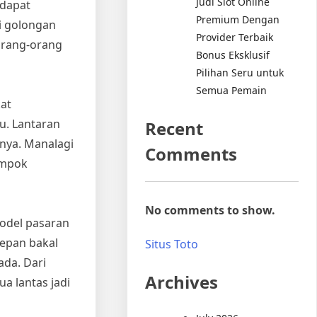
Judi Slot Online
 dapat
Premium Dengan
i golongan
Provider Terbaik
orang-orang
Bonus Eksklusif
Pilihan Seru untuk
Semua Pemain
at
u. Lantaran
Recent
nya. Manalagi
Comments
ompok
No comments to show.
model pasaran
depan bakal
Situs Toto
ada. Dari
Archives
a lantas jadi