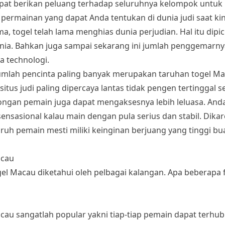
apat berikan peluang terhadap seluruhnya kelompok untu
ermainan yang dapat Anda tentukan di dunia judi saat kin
ma, togel telah lama menghias dunia perjudian. Hal itu dip
nia. Bahkan juga sampai sekarang ini jumlah penggemarny
 technologi.
jumlah pencinta paling banyak merupakan taruhan togel M
us judi paling dipercaya lantas tidak pengen tertinggal s
ngan pemain juga dapat mengaksesnya lebih leluasa. Anda
nsasional kalau main dengan pula serius dan stabil. Dikar
ruh pemain mesti miliki keinginan berjuang yang tinggi b
acau
gel Macau diketahui oleh pelbagai kalangan. Apa beberapa 
au sangatlah popular yakni tiap-tiap pemain dapat terhu