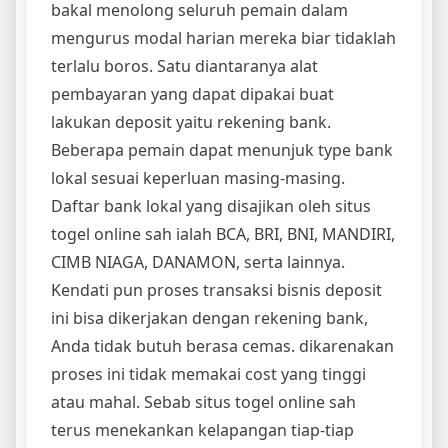
bakal menolong seluruh pemain dalam
mengurus modal harian mereka biar tidaklah
terlalu boros. Satu diantaranya alat
pembayaran yang dapat dipakai buat
lakukan deposit yaitu rekening bank.
Beberapa pemain dapat menunjuk type bank
lokal sesuai keperluan masing-masing.
Daftar bank lokal yang disajikan oleh situs
togel online sah ialah BCA, BRI, BNI, MANDIRI,
CIMB NIAGA, DANAMON, serta lainnya.
Kendati pun proses transaksi bisnis deposit
ini bisa dikerjakan dengan rekening bank,
Anda tidak butuh berasa cemas. dikarenakan
proses ini tidak memakai cost yang tinggi
atau mahal. Sebab situs togel online sah
terus menekankan kelapangan tiap-tiap