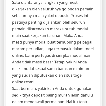
Satu diantaranya langkah yang mesti
dikerjakan oleh seluruhnya golongan pemain
sebelumnya main yakni deposit. Proses ini
pastinya penting dijalankan oleh seluruh
pemain dikarenakan mereka butuh modal
main saat kerjakan taruhan. Maka Anda
mesti punya modal buat terhubung pelbagai
macam perjudian, juga termasuk dalam togel
online. kami pertegas di sini jika modal main
Anda tidak mesti besar. Tetapi yakini Anda
miliki modal sesuai sama batasan minimum
yang sudah diputuskan oleh situs togel
online resmi.
Saat bermain, yakinkan Anda untuk gunakan
sedikitnya deposit paling murah lebih dahulu
dalam mengawali permainan. Hal itu tentu