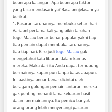
beberapa kalangan. Apa beberapa faktor
yang bisa mendasarinya? Baca penjelasannya
berikut:
1. Pasaran taruhannya membuka sehari-hari
Variabel pertama-kali yang bikin taruhan
togel Macau benar-benar popular yakni tiap-
tiap pemain dapat membuka taruhannya
tiap-tiap hari. Biro judi
togel Macau
gak
mengetahui kata liburan dalam kamus
mereka. Maka dari itu Anda dapat terhubung
bermainnya kapan pun tanpa batas apapun.
Ini pastinya benar-benar dicintai oleh
beragam golongan pemain lantaran mereka
gak penting menanti lama keluaran hasil
dalam permainannya. Itu pemicu banyak
orang-orang lebih menyenangi pasaran