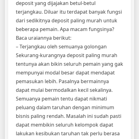
deposit yang dijajakan betul-betul
terjangkau. Diluar itu terdapat banyak fungsi
dari sedikitnya deposit paling murah untuk
beberapa pemain. Apa macam fungsinya?
Baca uraiannya berikut:
– Terjangkau oleh semuanya golongan
Sekurang-kurangnya deposit paling murah
tentunya akan bikin seluruh pemain yang gak
mempunyai modal besar dapat mendapat
pemasukan lebih. Pasalnya bermainnya
dapat mulai bermodalkan kecil sekalinya.
Semuanya pemain tentu dapat nikmati
peluang dalam taruhan dengan minimum
bisnis paling rendah. Masalah ini sudah pasti
dapat membikin seluruh kelompok dapat
lakukan kesibukan taruhan tak perlu berasa