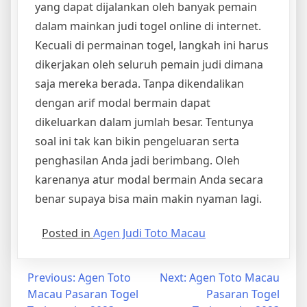
yang dapat dijalankan oleh banyak pemain
dalam mainkan judi togel online di internet.
Kecuali di permainan togel, langkah ini harus
dikerjakan oleh seluruh pemain judi dimana
saja mereka berada. Tanpa dikendalikan
dengan arif modal bermain dapat
dikeluarkan dalam jumlah besar. Tentunya
soal ini tak kan bikin pengeluaran serta
penghasilan Anda jadi berimbang. Oleh
karenanya atur modal bermain Anda secara
benar supaya bisa main makin nyaman lagi.
Posted in
Agen Judi Toto Macau
Post
Previous:
Agen Toto
Next:
Agen Toto Macau
Macau Pasaran Togel
Pasaran Togel
navigation