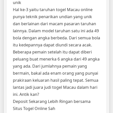
unik
Hal ke-3 yaitu taruhan togel Macau online
punya teknik penarikan undian yang unik
dan berlainan dari macam pasaran taruhan
lainnya. Dalam model taruhan satu ini ada 49
bola dengan angka berbeda. Dari semua bola
itu kedepannya dapat diundi secara acak.
Beberapa pemain setelah itu dapat diberi
peluang buat menerka 6 angka dari 49 angka
yang ada. Dari jumlahnya pemain yang
bermain, bakal ada enam orang yang punyai
prakiraan keluaran hasil paling tepat. Semua
lantas jadi juara judi togel Macau dalam hari
ini. Antik kan?
Deposit Sekarang Lebih Ringan bersama
Situs Togel Online Sah