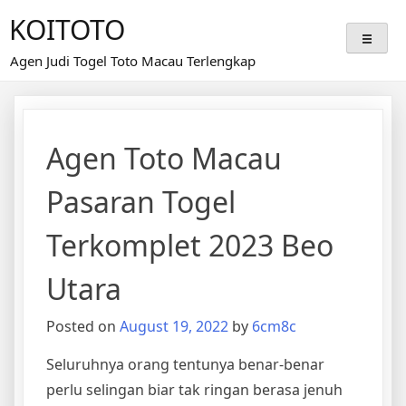
Skip
KOITOTO
to
content
Agen Judi Togel Toto Macau Terlengkap
Agen Toto Macau
Pasaran Togel
Terkomplet 2023 Beo
Utara
Posted on
August 19, 2022
by
6cm8c
Seluruhnya orang tentunya benar-benar
perlu selingan biar tak ringan berasa jenuh