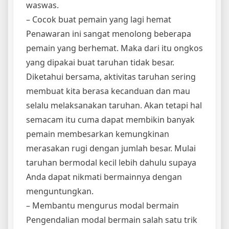
waswas.
– Cocok buat pemain yang lagi hemat
Penawaran ini sangat menolong beberapa
pemain yang berhemat. Maka dari itu ongkos
yang dipakai buat taruhan tidak besar.
Diketahui bersama, aktivitas taruhan sering
membuat kita berasa kecanduan dan mau
selalu melaksanakan taruhan. Akan tetapi hal
semacam itu cuma dapat membikin banyak
pemain membesarkan kemungkinan
merasakan rugi dengan jumlah besar. Mulai
taruhan bermodal kecil lebih dahulu supaya
Anda dapat nikmati bermainnya dengan
menguntungkan.
– Membantu mengurus modal bermain
Pengendalian modal bermain salah satu trik