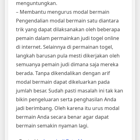
menguntungkan.
– Membantu mengurus modal bermain
Pengendalian modal bermain satu diantara
trik yang dapat dilaksanakan oleh beberapa
pemain dalam permainkan judi togel online
di internet. Selainnya di permainan togel,
langkah barusan pula mesti dikerjakan oleh
semuanya pemain judi dimana saja mereka
berada. Tanpa dikendalikan dengan arif
modal bermain dapat dikeluarkan pada
jumlah besar. Sudah pasti masalah ini tak kan
bikin pengeluaran serta penghasilan Anda
jadi berimbang. Oleh karena itu urus modal
bermain Anda secara benar agar dapat
bermain semakin nyaman lagi.