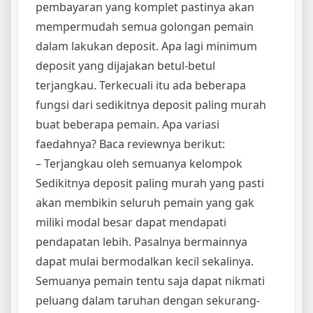
pembayaran yang komplet pastinya akan
mempermudah semua golongan pemain
dalam lakukan deposit. Apa lagi minimum
deposit yang dijajakan betul-betul
terjangkau. Terkecuali itu ada beberapa
fungsi dari sedikitnya deposit paling murah
buat beberapa pemain. Apa variasi
faedahnya? Baca reviewnya berikut:
– Terjangkau oleh semuanya kelompok
Sedikitnya deposit paling murah yang pasti
akan membikin seluruh pemain yang gak
miliki modal besar dapat mendapati
pendapatan lebih. Pasalnya bermainnya
dapat mulai bermodalkan kecil sekalinya.
Semuanya pemain tentu saja dapat nikmati
peluang dalam taruhan dengan sekurang-