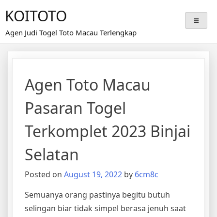
Skip
KOITOTO
to
content
Agen Judi Togel Toto Macau Terlengkap
Agen Toto Macau
Pasaran Togel
Terkomplet 2023 Binjai
Selatan
Posted on
August 19, 2022
by
6cm8c
Semuanya orang pastinya begitu butuh
selingan biar tidak simpel berasa jenuh saat