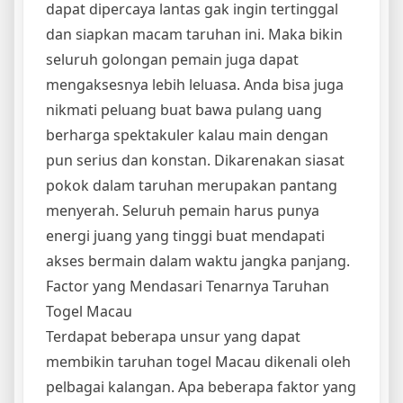
dapat dipercaya lantas gak ingin tertinggal
dan siapkan macam taruhan ini. Maka bikin
seluruh golongan pemain juga dapat
mengaksesnya lebih leluasa. Anda bisa juga
nikmati peluang buat bawa pulang uang
berharga spektakuler kalau main dengan
pun serius dan konstan. Dikarenakan siasat
pokok dalam taruhan merupakan pantang
menyerah. Seluruh pemain harus punya
energi juang yang tinggi buat mendapati
akses bermain dalam waktu jangka panjang.
Factor yang Mendasari Tenarnya Taruhan
Togel Macau
Terdapat beberapa unsur yang dapat
membikin taruhan togel Macau dikenali oleh
pelbagai kalangan. Apa beberapa faktor yang