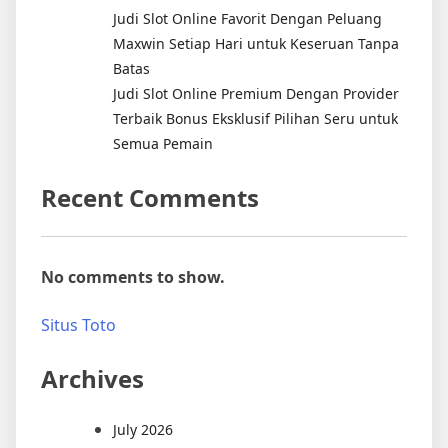
Judi Slot Online Favorit Dengan Peluang
Maxwin Setiap Hari untuk Keseruan Tanpa
Batas
Judi Slot Online Premium Dengan Provider
Terbaik Bonus Eksklusif Pilihan Seru untuk
Semua Pemain
Recent Comments
No comments to show.
Situs Toto
Archives
July 2026