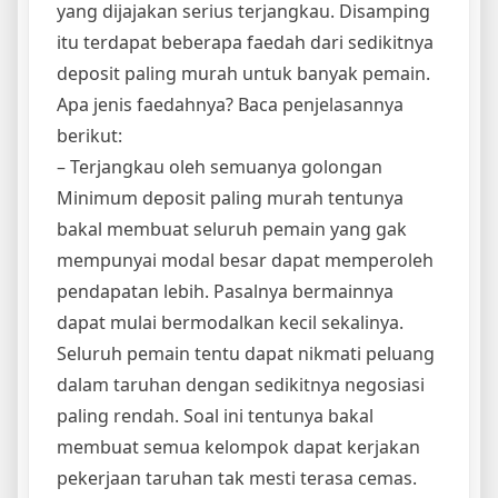
yang dijajakan serius terjangkau. Disamping
itu terdapat beberapa faedah dari sedikitnya
deposit paling murah untuk banyak pemain.
Apa jenis faedahnya? Baca penjelasannya
berikut:
– Terjangkau oleh semuanya golongan
Minimum deposit paling murah tentunya
bakal membuat seluruh pemain yang gak
mempunyai modal besar dapat memperoleh
pendapatan lebih. Pasalnya bermainnya
dapat mulai bermodalkan kecil sekalinya.
Seluruh pemain tentu dapat nikmati peluang
dalam taruhan dengan sedikitnya negosiasi
paling rendah. Soal ini tentunya bakal
membuat semua kelompok dapat kerjakan
pekerjaan taruhan tak mesti terasa cemas.