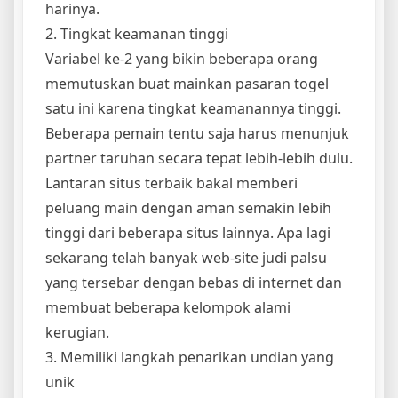
harinya.
2. Tingkat keamanan tinggi
Variabel ke-2 yang bikin beberapa orang
memutuskan buat mainkan pasaran togel
satu ini karena tingkat keamanannya tinggi.
Beberapa pemain tentu saja harus menunjuk
partner taruhan secara tepat lebih-lebih dulu.
Lantaran situs terbaik bakal memberi
peluang main dengan aman semakin lebih
tinggi dari beberapa situs lainnya. Apa lagi
sekarang telah banyak web-site judi palsu
yang tersebar dengan bebas di internet dan
membuat beberapa kelompok alami
kerugian.
3. Memiliki langkah penarikan undian yang
unik