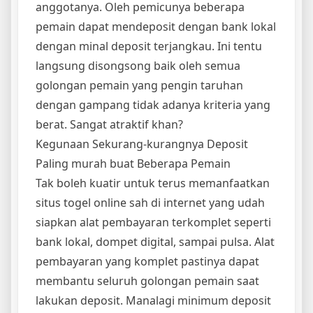
anggotanya. Oleh pemicunya beberapa
pemain dapat mendeposit dengan bank lokal
dengan minal deposit terjangkau. Ini tentu
langsung disongsong baik oleh semua
golongan pemain yang pengin taruhan
dengan gampang tidak adanya kriteria yang
berat. Sangat atraktif khan?
Kegunaan Sekurang-kurangnya Deposit
Paling murah buat Beberapa Pemain
Tak boleh kuatir untuk terus memanfaatkan
situs togel online sah di internet yang udah
siapkan alat pembayaran terkomplet seperti
bank lokal, dompet digital, sampai pulsa. Alat
pembayaran yang komplet pastinya dapat
membantu seluruh golongan pemain saat
lakukan deposit. Manalagi minimum deposit