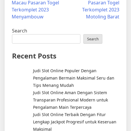
Macau Pasaran Togel
Pasaran Togel
navigation
Terkomplet 2023
Terkomplet 2023
Menyambouw
Motoling Barat
Search
Search
Recent Posts
Judi Slot Online Populer Dengan
Pengalaman Bermain Maksimal Seru dan
Tips Menang Mudah
Judi Slot Online Aman Dengan Sistem
Transparan Profesional Modern untuk
Pengalaman Main Terpercaya
Judi Slot Online Terbaik Dengan Fitur
Lengkap Jackpot Progresif untuk Keseruan
Maksimal