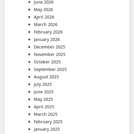
June 2026
May 2026
April 2026
March 2026
February 2026
January 2026
December 2025
November 2025
October 2025
September 2025
August 2025
July 2025
June 2025
May 2025
April 2025
March 2025
February 2025
January 2025