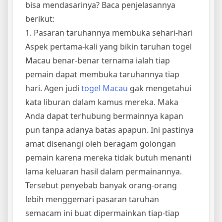
bisa mendasarinya? Baca penjelasannya
berikut:
1. Pasaran taruhannya membuka sehari-hari
Aspek pertama-kali yang bikin taruhan togel
Macau benar-benar ternama ialah tiap
pemain dapat membuka taruhannya tiap
hari. Agen judi
togel Macau
gak mengetahui
kata liburan dalam kamus mereka. Maka
Anda dapat terhubung bermainnya kapan
pun tanpa adanya batas apapun. Ini pastinya
amat disenangi oleh beragam golongan
pemain karena mereka tidak butuh menanti
lama keluaran hasil dalam permainannya.
Tersebut penyebab banyak orang-orang
lebih menggemari pasaran taruhan
semacam ini buat dipermainkan tiap-tiap