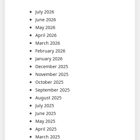
July 2026
June 2026
May 2026
April 2026
March 2026
February 2026
January 2026
December 2025
November 2025
October 2025
September 2025
August 2025
July 2025
June 2025
May 2025
April 2025
March 2025