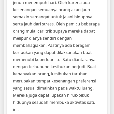
jenuh menempuh hari. Oleh karena ada
kesenangan semuanya orang akan jauh
semakin semangat untuk jalani hidupnya
serta jauh dari stress. Oleh pemicu beberapa
orang mulai cari trik supaya mereka dapat
melipur dianya sendiri dengan
membahagiakan. Pastinya ada beragam
kesibukan yang dapat dilaksanakan buat
memenubi keperluan itu. Satu diantaranya
dengan terhubung kesibukan berjudi. Buat
kebanyakan orang, kesibukan taruhan
merupakan tempat kesenangan preferensi
yang sesuai dimainkan pada waktu luang.
Mereka juga dapat lupakan hiruk-pikuk
hidupnya sesudah membuka aktivitas satu
ini.