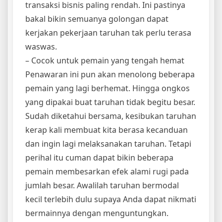
transaksi bisnis paling rendah. Ini pastinya
bakal bikin semuanya golongan dapat
kerjakan pekerjaan taruhan tak perlu terasa
waswas.
– Cocok untuk pemain yang tengah hemat
Penawaran ini pun akan menolong beberapa
pemain yang lagi berhemat. Hingga ongkos
yang dipakai buat taruhan tidak begitu besar.
Sudah diketahui bersama, kesibukan taruhan
kerap kali membuat kita berasa kecanduan
dan ingin lagi melaksanakan taruhan. Tetapi
perihal itu cuman dapat bikin beberapa
pemain membesarkan efek alami rugi pada
jumlah besar. Awalilah taruhan bermodal
kecil terlebih dulu supaya Anda dapat nikmati
bermainnya dengan menguntungkan.