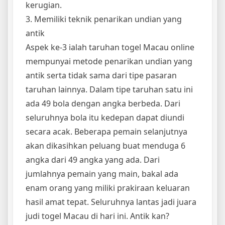
kerugian.
3. Memiliki teknik penarikan undian yang
antik
Aspek ke-3 ialah taruhan togel Macau online
mempunyai metode penarikan undian yang
antik serta tidak sama dari tipe pasaran
taruhan lainnya. Dalam tipe taruhan satu ini
ada 49 bola dengan angka berbeda. Dari
seluruhnya bola itu kedepan dapat diundi
secara acak. Beberapa pemain selanjutnya
akan dikasihkan peluang buat menduga 6
angka dari 49 angka yang ada. Dari
jumlahnya pemain yang main, bakal ada
enam orang yang miliki prakiraan keluaran
hasil amat tepat. Seluruhnya lantas jadi juara
judi togel Macau di hari ini. Antik kan?