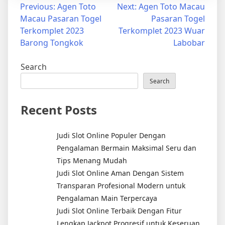
Post
Previous:
Agen Toto
Next:
Agen Toto Macau
Macau Pasaran Togel
Pasaran Togel
navigation
Terkomplet 2023
Terkomplet 2023 Wuar
Barong Tongkok
Labobar
Search
Search
Recent Posts
Judi Slot Online Populer Dengan
Pengalaman Bermain Maksimal Seru dan
Tips Menang Mudah
Judi Slot Online Aman Dengan Sistem
Transparan Profesional Modern untuk
Pengalaman Main Terpercaya
Judi Slot Online Terbaik Dengan Fitur
Lengkap Jackpot Progresif untuk Keseruan