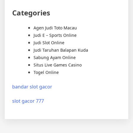
Categories
Agen Judi Toto Macau
Judi E – Sports Online
Judi Slot Online
Judi Taruhan Balapan Kuda
Sabung Ayam Online
Situs Live Games Casino
Togel Online
bandar slot gacor
slot gacor 777