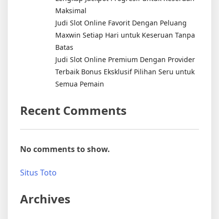
Maksimal
Judi Slot Online Favorit Dengan Peluang
Maxwin Setiap Hari untuk Keseruan Tanpa
Batas
Judi Slot Online Premium Dengan Provider
Terbaik Bonus Eksklusif Pilihan Seru untuk
Semua Pemain
Recent Comments
No comments to show.
Situs Toto
Archives