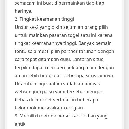
semacam ini buat dipermainkan tiap-tiap
harinya.
2. Tingkat keamanan tinggi
Unsur ke-2 yang bikin sejumlah orang pilih
untuk mainkan pasaran togel satu ini karena
tingkat keamanannya tinggi. Banyak pemain
tentu saja mesti pilih partner taruhan dengan
cara tepat ditambah dulu. Lantaran situs
terpilih dapat memberi peluang main dengan
aman lebih tinggi dari beberapa situs lainnya.
Ditambah lagi saat ini sudahlah banyak
website judi palsu yang tersebar dengan
bebas di internet serta bikin beberapa
kelompok merasakan kerugian.
3. Memiliki metode penarikan undian yang
antik