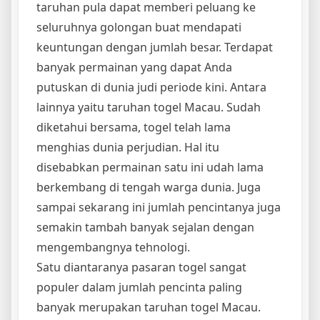
taruhan pula dapat memberi peluang ke
seluruhnya golongan buat mendapati
keuntungan dengan jumlah besar. Terdapat
banyak permainan yang dapat Anda
putuskan di dunia judi periode kini. Antara
lainnya yaitu taruhan togel Macau. Sudah
diketahui bersama, togel telah lama
menghias dunia perjudian. Hal itu
disebabkan permainan satu ini udah lama
berkembang di tengah warga dunia. Juga
sampai sekarang ini jumlah pencintanya juga
semakin tambah banyak sejalan dengan
mengembangnya tehnologi.
Satu diantaranya pasaran togel sangat
populer dalam jumlah pencinta paling
banyak merupakan taruhan togel Macau.