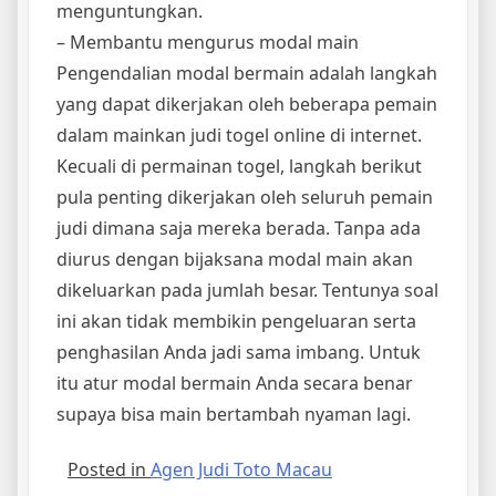
menguntungkan.
– Membantu mengurus modal main
Pengendalian modal bermain adalah langkah
yang dapat dikerjakan oleh beberapa pemain
dalam mainkan judi togel online di internet.
Kecuali di permainan togel, langkah berikut
pula penting dikerjakan oleh seluruh pemain
judi dimana saja mereka berada. Tanpa ada
diurus dengan bijaksana modal main akan
dikeluarkan pada jumlah besar. Tentunya soal
ini akan tidak membikin pengeluaran serta
penghasilan Anda jadi sama imbang. Untuk
itu atur modal bermain Anda secara benar
supaya bisa main bertambah nyaman lagi.
Posted in
Agen Judi Toto Macau