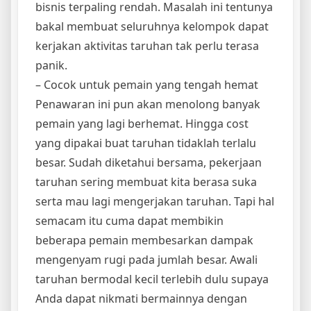
bisnis terpaling rendah. Masalah ini tentunya
bakal membuat seluruhnya kelompok dapat
kerjakan aktivitas taruhan tak perlu terasa
panik.
– Cocok untuk pemain yang tengah hemat
Penawaran ini pun akan menolong banyak
pemain yang lagi berhemat. Hingga cost
yang dipakai buat taruhan tidaklah terlalu
besar. Sudah diketahui bersama, pekerjaan
taruhan sering membuat kita berasa suka
serta mau lagi mengerjakan taruhan. Tapi hal
semacam itu cuma dapat membikin
beberapa pemain membesarkan dampak
mengenyam rugi pada jumlah besar. Awali
taruhan bermodal kecil terlebih dulu supaya
Anda dapat nikmati bermainnya dengan