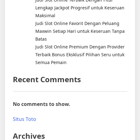
Lengkap Jackpot Progresif untuk Keseruan
Maksimal
Judi Slot Online Favorit Dengan Peluang
Maxwin Setiap Hari untuk Keseruan Tanpa
Batas
Judi Slot Online Premium Dengan Provider
Terbaik Bonus Eksklusif Pilihan Seru untuk
Semua Pemain
Recent Comments
No comments to show.
Situs Toto
Archives