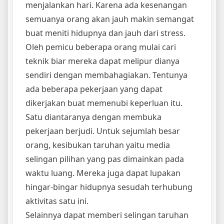
menjalankan hari. Karena ada kesenangan
semuanya orang akan jauh makin semangat
buat meniti hidupnya dan jauh dari stress.
Oleh pemicu beberapa orang mulai cari
teknik biar mereka dapat melipur dianya
sendiri dengan membahagiakan. Tentunya
ada beberapa pekerjaan yang dapat
dikerjakan buat memenubi keperluan itu.
Satu diantaranya dengan membuka
pekerjaan berjudi. Untuk sejumlah besar
orang, kesibukan taruhan yaitu media
selingan pilihan yang pas dimainkan pada
waktu luang. Mereka juga dapat lupakan
hingar-bingar hidupnya sesudah terhubung
aktivitas satu ini.
Selainnya dapat memberi selingan taruhan