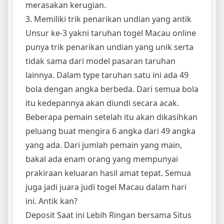
merasakan kerugian.
3. Memiliki trik penarikan undian yang antik
Unsur ke-3 yakni taruhan togel Macau online
punya trik penarikan undian yang unik serta
tidak sama dari model pasaran taruhan
lainnya. Dalam type taruhan satu ini ada 49
bola dengan angka berbeda. Dari semua bola
itu kedepannya akan diundi secara acak.
Beberapa pemain setelah itu akan dikasihkan
peluang buat mengira 6 angka dari 49 angka
yang ada. Dari jumlah pemain yang main,
bakal ada enam orang yang mempunyai
prakiraan keluaran hasil amat tepat. Semua
juga jadi juara judi togel Macau dalam hari
ini. Antik kan?
Deposit Saat ini Lebih Ringan bersama Situs