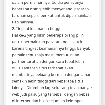
dalam permainannya. Itu dia pemicunya
beberapa orang lebih menyenangi pasaran
taruhan seperti berikut untuk dipermainkan
tiap harinya.
2. Tingkat keamanan tinggi
Hal ke-2 yang bikin beberapa orang pilih
untuk permainkan pasaran togel satu ini
karena tingkat keamanannya tinggi. Banyak
pemain tentu saja mesti memutuskan
partner taruhan dengan cara tepat lebih
dulu. Lantaran situs terhebat akan
memberinya peluang bermain dengan aman
semakin lebih tinggi dari beberapa situs
lainnya. Ditambah lagi sekarang telah banyak
web judi palsu yang tersebar dengan bebas
di internet dan bikin sejumlah kelompok