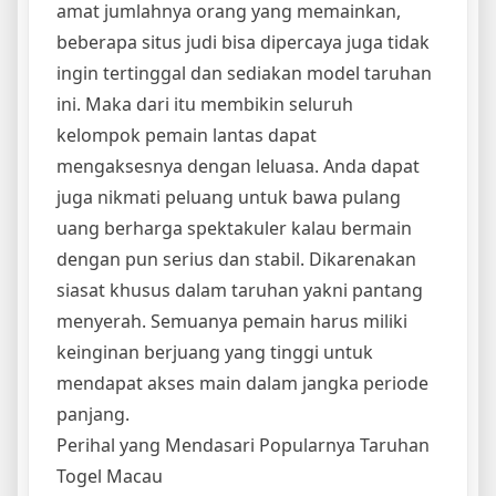
amat jumlahnya orang yang memainkan,
beberapa situs judi bisa dipercaya juga tidak
ingin tertinggal dan sediakan model taruhan
ini. Maka dari itu membikin seluruh
kelompok pemain lantas dapat
mengaksesnya dengan leluasa. Anda dapat
juga nikmati peluang untuk bawa pulang
uang berharga spektakuler kalau bermain
dengan pun serius dan stabil. Dikarenakan
siasat khusus dalam taruhan yakni pantang
menyerah. Semuanya pemain harus miliki
keinginan berjuang yang tinggi untuk
mendapat akses main dalam jangka periode
panjang.
Perihal yang Mendasari Popularnya Taruhan
Togel Macau