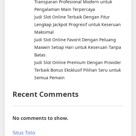
Transparan Profesional Modern untuk
Pengalaman Main Terpercaya
Judi Slot Online Terbaik Dengan Fitur
Lengkap Jackpot Progresif untuk Keseruan
Maksimal
Judi Slot Online Favorit Dengan Peluang
Maxwin Setiap Hari untuk Keseruan Tanpa
Batas
Judi Slot Online Premium Dengan Provider
Terbaik Bonus Eksklusif Pilihan Seru untuk
Semua Pemain
Recent Comments
No comments to show.
Situs Toto