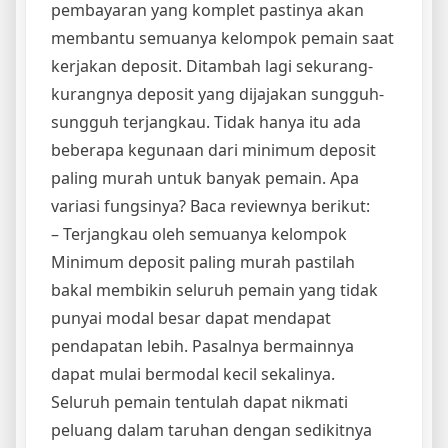
pembayaran yang komplet pastinya akan
membantu semuanya kelompok pemain saat
kerjakan deposit. Ditambah lagi sekurang-
kurangnya deposit yang dijajakan sungguh-
sungguh terjangkau. Tidak hanya itu ada
beberapa kegunaan dari minimum deposit
paling murah untuk banyak pemain. Apa
variasi fungsinya? Baca reviewnya berikut:
– Terjangkau oleh semuanya kelompok
Minimum deposit paling murah pastilah
bakal membikin seluruh pemain yang tidak
punyai modal besar dapat mendapat
pendapatan lebih. Pasalnya bermainnya
dapat mulai bermodal kecil sekalinya.
Seluruh pemain tentulah dapat nikmati
peluang dalam taruhan dengan sedikitnya