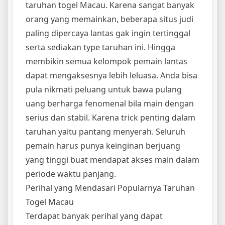
taruhan togel Macau. Karena sangat banyak
orang yang memainkan, beberapa situs judi
paling dipercaya lantas gak ingin tertinggal
serta sediakan type taruhan ini. Hingga
membikin semua kelompok pemain lantas
dapat mengaksesnya lebih leluasa. Anda bisa
pula nikmati peluang untuk bawa pulang
uang berharga fenomenal bila main dengan
serius dan stabil. Karena trick penting dalam
taruhan yaitu pantang menyerah. Seluruh
pemain harus punya keinginan berjuang
yang tinggi buat mendapat akses main dalam
periode waktu panjang.
Perihal yang Mendasari Popularnya Taruhan
Togel Macau
Terdapat banyak perihal yang dapat