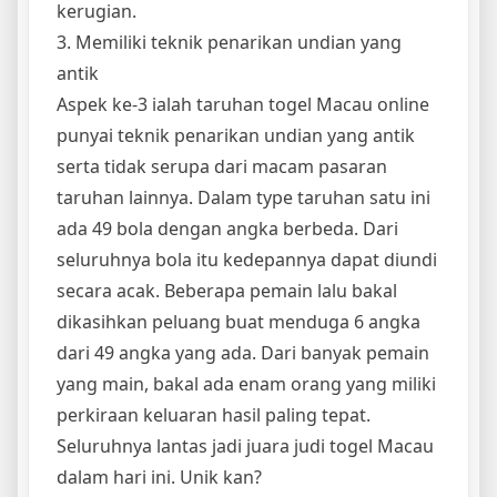
kerugian.
3. Memiliki teknik penarikan undian yang
antik
Aspek ke-3 ialah taruhan togel Macau online
punyai teknik penarikan undian yang antik
serta tidak serupa dari macam pasaran
taruhan lainnya. Dalam type taruhan satu ini
ada 49 bola dengan angka berbeda. Dari
seluruhnya bola itu kedepannya dapat diundi
secara acak. Beberapa pemain lalu bakal
dikasihkan peluang buat menduga 6 angka
dari 49 angka yang ada. Dari banyak pemain
yang main, bakal ada enam orang yang miliki
perkiraan keluaran hasil paling tepat.
Seluruhnya lantas jadi juara judi togel Macau
dalam hari ini. Unik kan?