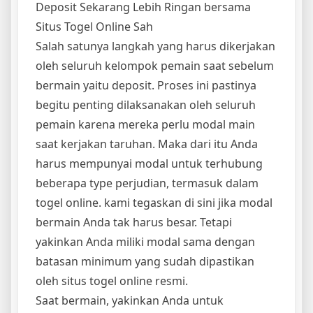
Deposit Sekarang Lebih Ringan bersama
Situs Togel Online Sah
Salah satunya langkah yang harus dikerjakan
oleh seluruh kelompok pemain saat sebelum
bermain yaitu deposit. Proses ini pastinya
begitu penting dilaksanakan oleh seluruh
pemain karena mereka perlu modal main
saat kerjakan taruhan. Maka dari itu Anda
harus mempunyai modal untuk terhubung
beberapa type perjudian, termasuk dalam
togel online. kami tegaskan di sini jika modal
bermain Anda tak harus besar. Tetapi
yakinkan Anda miliki modal sama dengan
batasan minimum yang sudah dipastikan
oleh situs togel online resmi.
Saat bermain, yakinkan Anda untuk