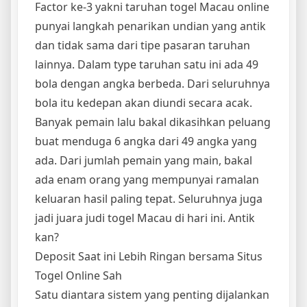
Factor ke-3 yakni taruhan togel Macau online
punyai langkah penarikan undian yang antik
dan tidak sama dari tipe pasaran taruhan
lainnya. Dalam type taruhan satu ini ada 49
bola dengan angka berbeda. Dari seluruhnya
bola itu kedepan akan diundi secara acak.
Banyak pemain lalu bakal dikasihkan peluang
buat menduga 6 angka dari 49 angka yang
ada. Dari jumlah pemain yang main, bakal
ada enam orang yang mempunyai ramalan
keluaran hasil paling tepat. Seluruhnya juga
jadi juara judi togel Macau di hari ini. Antik
kan?
Deposit Saat ini Lebih Ringan bersama Situs
Togel Online Sah
Satu diantara sistem yang penting dijalankan