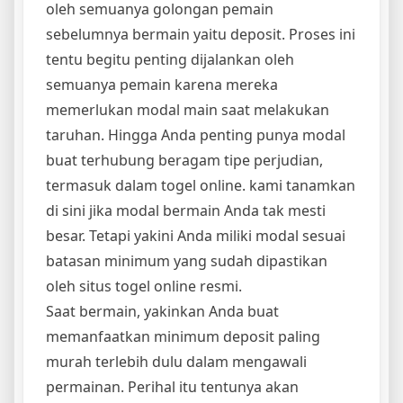
oleh semuanya golongan pemain
sebelumnya bermain yaitu deposit. Proses ini
tentu begitu penting dijalankan oleh
semuanya pemain karena mereka
memerlukan modal main saat melakukan
taruhan. Hingga Anda penting punya modal
buat terhubung beragam tipe perjudian,
termasuk dalam togel online. kami tanamkan
di sini jika modal bermain Anda tak mesti
besar. Tetapi yakini Anda miliki modal sesuai
batasan minimum yang sudah dipastikan
oleh situs togel online resmi.
Saat bermain, yakinkan Anda buat
memanfaatkan minimum deposit paling
murah terlebih dulu dalam mengawali
permainan. Perihal itu tentunya akan