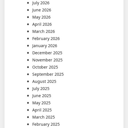
July 2026
June 2026
May 2026
April 2026
March 2026
February 2026
January 2026
December 2025
November 2025
October 2025
September 2025
August 2025
July 2025
June 2025
May 2025
April 2025
March 2025
February 2025