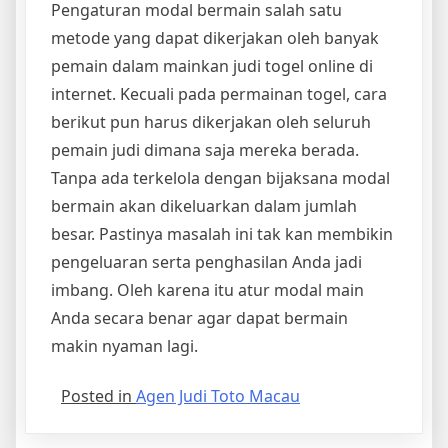
Pengaturan modal bermain salah satu
metode yang dapat dikerjakan oleh banyak
pemain dalam mainkan judi togel online di
internet. Kecuali pada permainan togel, cara
berikut pun harus dikerjakan oleh seluruh
pemain judi dimana saja mereka berada.
Tanpa ada terkelola dengan bijaksana modal
bermain akan dikeluarkan dalam jumlah
besar. Pastinya masalah ini tak kan membikin
pengeluaran serta penghasilan Anda jadi
imbang. Oleh karena itu atur modal main
Anda secara benar agar dapat bermain
makin nyaman lagi.
Posted in
Agen Judi Toto Macau