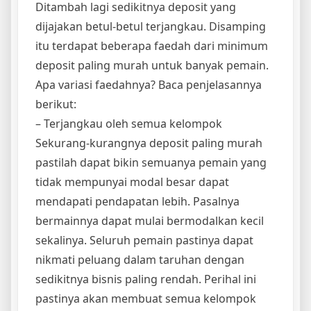
Ditambah lagi sedikitnya deposit yang
dijajakan betul-betul terjangkau. Disamping
itu terdapat beberapa faedah dari minimum
deposit paling murah untuk banyak pemain.
Apa variasi faedahnya? Baca penjelasannya
berikut:
– Terjangkau oleh semua kelompok
Sekurang-kurangnya deposit paling murah
pastilah dapat bikin semuanya pemain yang
tidak mempunyai modal besar dapat
mendapati pendapatan lebih. Pasalnya
bermainnya dapat mulai bermodalkan kecil
sekalinya. Seluruh pemain pastinya dapat
nikmati peluang dalam taruhan dengan
sedikitnya bisnis paling rendah. Perihal ini
pastinya akan membuat semua kelompok