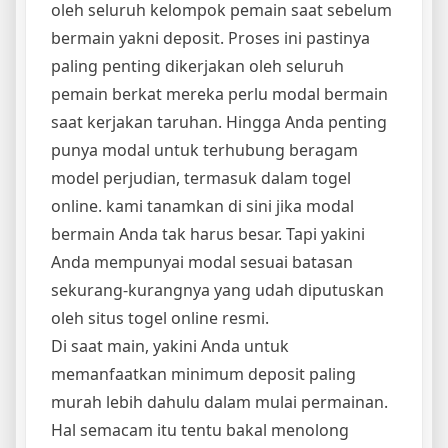
oleh seluruh kelompok pemain saat sebelum
bermain yakni deposit. Proses ini pastinya
paling penting dikerjakan oleh seluruh
pemain berkat mereka perlu modal bermain
saat kerjakan taruhan. Hingga Anda penting
punya modal untuk terhubung beragam
model perjudian, termasuk dalam togel
online. kami tanamkan di sini jika modal
bermain Anda tak harus besar. Tapi yakini
Anda mempunyai modal sesuai batasan
sekurang-kurangnya yang udah diputuskan
oleh situs togel online resmi.
Di saat main, yakini Anda untuk
memanfaatkan minimum deposit paling
murah lebih dahulu dalam mulai permainan.
Hal semacam itu tentu bakal menolong