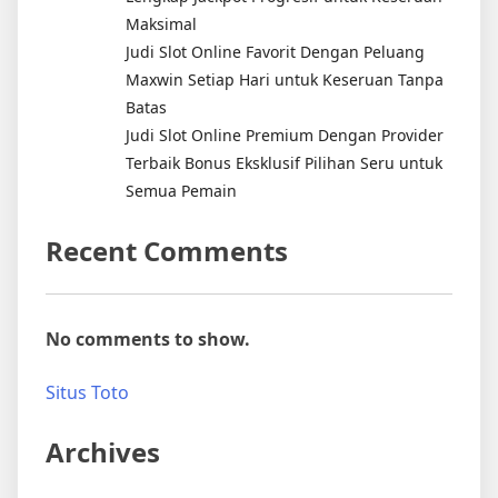
Maksimal
Judi Slot Online Favorit Dengan Peluang
Maxwin Setiap Hari untuk Keseruan Tanpa
Batas
Judi Slot Online Premium Dengan Provider
Terbaik Bonus Eksklusif Pilihan Seru untuk
Semua Pemain
Recent Comments
No comments to show.
Situs Toto
Archives