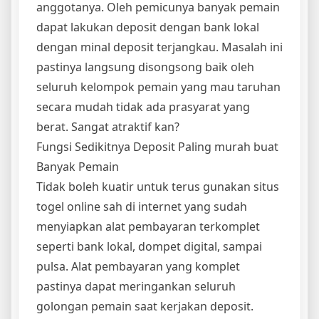
anggotanya. Oleh pemicunya banyak pemain
dapat lakukan deposit dengan bank lokal
dengan minal deposit terjangkau. Masalah ini
pastinya langsung disongsong baik oleh
seluruh kelompok pemain yang mau taruhan
secara mudah tidak ada prasyarat yang
berat. Sangat atraktif kan?
Fungsi Sedikitnya Deposit Paling murah buat
Banyak Pemain
Tidak boleh kuatir untuk terus gunakan situs
togel online sah di internet yang sudah
menyiapkan alat pembayaran terkomplet
seperti bank lokal, dompet digital, sampai
pulsa. Alat pembayaran yang komplet
pastinya dapat meringankan seluruh
golongan pemain saat kerjakan deposit.