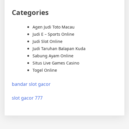
Categories
Agen Judi Toto Macau
Judi E – Sports Online
Judi Slot Online
Judi Taruhan Balapan Kuda
Sabung Ayam Online
Situs Live Games Casino
Togel Online
bandar slot gacor
slot gacor 777