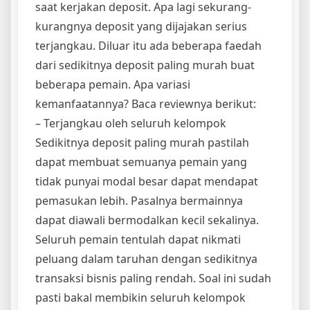
saat kerjakan deposit. Apa lagi sekurang-
kurangnya deposit yang dijajakan serius
terjangkau. Diluar itu ada beberapa faedah
dari sedikitnya deposit paling murah buat
beberapa pemain. Apa variasi
kemanfaatannya? Baca reviewnya berikut:
– Terjangkau oleh seluruh kelompok
Sedikitnya deposit paling murah pastilah
dapat membuat semuanya pemain yang
tidak punyai modal besar dapat mendapat
pemasukan lebih. Pasalnya bermainnya
dapat diawali bermodalkan kecil sekalinya.
Seluruh pemain tentulah dapat nikmati
peluang dalam taruhan dengan sedikitnya
transaksi bisnis paling rendah. Soal ini sudah
pasti bakal membikin seluruh kelompok