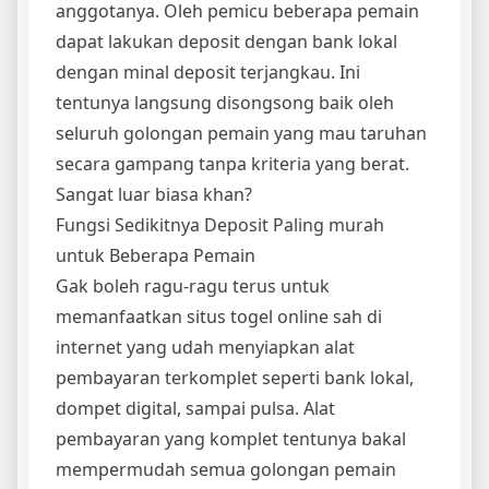
anggotanya. Oleh pemicu beberapa pemain
dapat lakukan deposit dengan bank lokal
dengan minal deposit terjangkau. Ini
tentunya langsung disongsong baik oleh
seluruh golongan pemain yang mau taruhan
secara gampang tanpa kriteria yang berat.
Sangat luar biasa khan?
Fungsi Sedikitnya Deposit Paling murah
untuk Beberapa Pemain
Gak boleh ragu-ragu terus untuk
memanfaatkan situs togel online sah di
internet yang udah menyiapkan alat
pembayaran terkomplet seperti bank lokal,
dompet digital, sampai pulsa. Alat
pembayaran yang komplet tentunya bakal
mempermudah semua golongan pemain