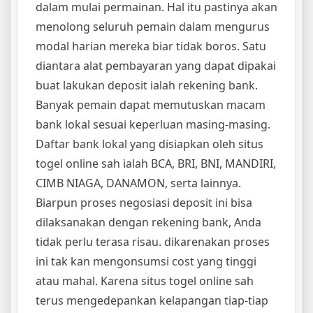
dalam mulai permainan. Hal itu pastinya akan
menolong seluruh pemain dalam mengurus
modal harian mereka biar tidak boros. Satu
diantara alat pembayaran yang dapat dipakai
buat lakukan deposit ialah rekening bank.
Banyak pemain dapat memutuskan macam
bank lokal sesuai keperluan masing-masing.
Daftar bank lokal yang disiapkan oleh situs
togel online sah ialah BCA, BRI, BNI, MANDIRI,
CIMB NIAGA, DANAMON, serta lainnya.
Biarpun proses negosiasi deposit ini bisa
dilaksanakan dengan rekening bank, Anda
tidak perlu terasa risau. dikarenakan proses
ini tak kan mengonsumsi cost yang tinggi
atau mahal. Karena situs togel online sah
terus mengedepankan kelapangan tiap-tiap