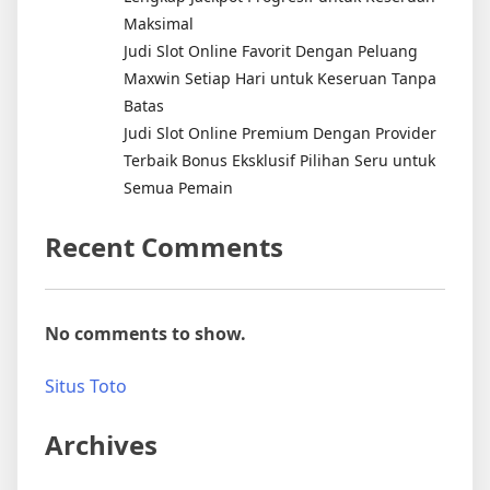
Maksimal
Judi Slot Online Favorit Dengan Peluang
Maxwin Setiap Hari untuk Keseruan Tanpa
Batas
Judi Slot Online Premium Dengan Provider
Terbaik Bonus Eksklusif Pilihan Seru untuk
Semua Pemain
Recent Comments
No comments to show.
Situs Toto
Archives