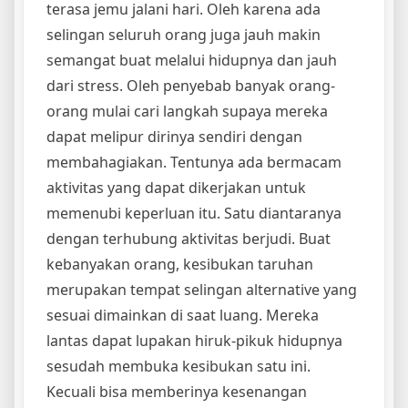
terasa jemu jalani hari. Oleh karena ada
selingan seluruh orang juga jauh makin
semangat buat melalui hidupnya dan jauh
dari stress. Oleh penyebab banyak orang-
orang mulai cari langkah supaya mereka
dapat melipur dirinya sendiri dengan
membahagiakan. Tentunya ada bermacam
aktivitas yang dapat dikerjakan untuk
memenubi keperluan itu. Satu diantaranya
dengan terhubung aktivitas berjudi. Buat
kebanyakan orang, kesibukan taruhan
merupakan tempat selingan alternative yang
sesuai dimainkan di saat luang. Mereka
lantas dapat lupakan hiruk-pikuk hidupnya
sesudah membuka kesibukan satu ini.
Kecuali bisa memberinya kesenangan