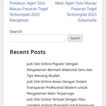
Post
Previous:
Agen Toto
Next:
Agen Toto Macau
Macau Pasaran Togel
Pasaran Togel
navigation
Terkomplet 2023
Terkomplet 2023
Klangenan
Sukamulia
Search
Search
Recent Posts
Judi Slot Online Populer Dengan
Pengalaman Bermain Maksimal Seru dan
Tips Menang Mudah
Judi Slot Online Aman Dengan Sistem
Transparan Profesional Modern untuk
Pengalaman Main Terpercaya
Judi Slot Online Terbaik Dengan Fitur
Lengkap Jackpot Progresif untuk Keseruan