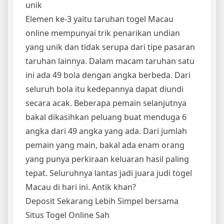
unik
Elemen ke-3 yaitu taruhan togel Macau
online mempunyai trik penarikan undian
yang unik dan tidak serupa dari tipe pasaran
taruhan lainnya. Dalam macam taruhan satu
ini ada 49 bola dengan angka berbeda. Dari
seluruh bola itu kedepannya dapat diundi
secara acak. Beberapa pemain selanjutnya
bakal dikasihkan peluang buat menduga 6
angka dari 49 angka yang ada. Dari jumlah
pemain yang main, bakal ada enam orang
yang punya perkiraan keluaran hasil paling
tepat. Seluruhnya lantas jadi juara judi togel
Macau di hari ini. Antik khan?
Deposit Sekarang Lebih Simpel bersama
Situs Togel Online Sah