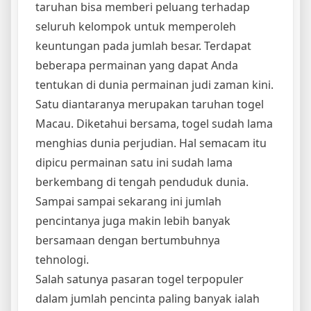
taruhan bisa memberi peluang terhadap
seluruh kelompok untuk memperoleh
keuntungan pada jumlah besar. Terdapat
beberapa permainan yang dapat Anda
tentukan di dunia permainan judi zaman kini.
Satu diantaranya merupakan taruhan togel
Macau. Diketahui bersama, togel sudah lama
menghias dunia perjudian. Hal semacam itu
dipicu permainan satu ini sudah lama
berkembang di tengah penduduk dunia.
Sampai sampai sekarang ini jumlah
pencintanya juga makin lebih banyak
bersamaan dengan bertumbuhnya
tehnologi.
Salah satunya pasaran togel terpopuler
dalam jumlah pencinta paling banyak ialah