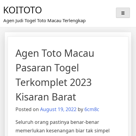
Skip
KOITOTO
to
content
Agen Judi Togel Toto Macau Terlengkap
Agen Toto Macau
Pasaran Togel
Terkomplet 2023
Kisaran Barat
Posted on
August 19, 2022
by
6cm8c
Seluruh orang pastinya benar-benar
memerlukan kesenangan biar tak simpel