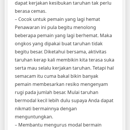
dapat kerjakan kesibukan taruhan tak perlu
berasa cemas.
– Cocok untuk pemain yang lagi hemat
Penawaran ini pula begitu menolong
beberapa pemain yang lagi berhemat. Maka
ongkos yang dipakai buat taruhan tidak
begitu besar. Diketahui bersama, aktivitas
taruhan kerap kali membikin kita terasa suka
serta mau selalu kerjakan taruhan. Tetapi hal
semacam itu cuma bakal bikin banyak
pemain membesarkan resiko mengenyam
rugi pada jumlah besar. Mulai taruhan
bermodal kecil lebih dulu supaya Anda dapat
nikmati bermainnya dengan
menguntungkan.
– Membantu mengurus modal bermain