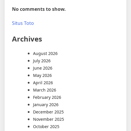
No comments to show.
Situs Toto
Archives
August 2026
July 2026
June 2026
May 2026
April 2026
March 2026
February 2026
January 2026
December 2025
November 2025
October 2025