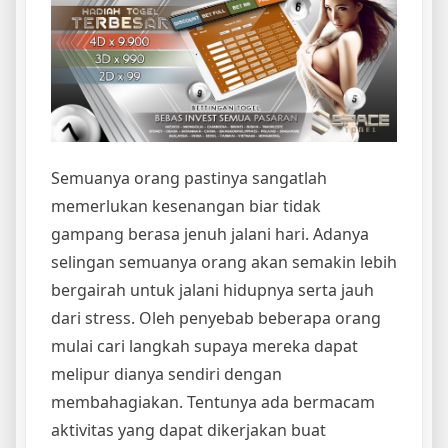
Semuanya orang pastinya sangatlah
memerlukan kesenangan biar tidak
gampang berasa jenuh jalani hari. Adanya
selingan semuanya orang akan semakin lebih
bergairah untuk jalani hidupnya serta jauh
dari stress. Oleh penyebab beberapa orang
mulai cari langkah supaya mereka dapat
melipur dianya sendiri dengan
membahagiakan. Tentunya ada bermacam
aktivitas yang dapat dikerjakan buat