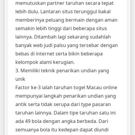
memutuskan partner taruhan secara tepat
lebih dulu. Lantaran situs terunggul bakal
memberinya peluang bermain dengan aman
semakin lebih tinggi dari beberapa situs
lainnya. Ditambah lagi sekarang sudahlah
banyak web judi palsu yang tersebar dengan
bebas di internet serta bikin beberapa
kelompok alami kerugian.
3. Memiliki teknik penarikan undian yang
unik
Factor ke-3 ialah taruhan togel Macau online
mempunyai langkah penarikan undian yang
antik serta tidak serupa dari type pasaran
taruhan lainnya. Dalam tipe taruhan satu ini
ada 49 bola dengan angka berbeda. Dari
semuanya bola itu kedepan dapat diundi