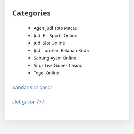
Categories
Agen Judi Toto Macau
Judi E – Sports Online
Judi Slot Online
Judi Taruhan Balapan Kuda
Sabung Ayam Online
Situs Live Games Casino
Togel Online
bandar slot gacor
slot gacor 777