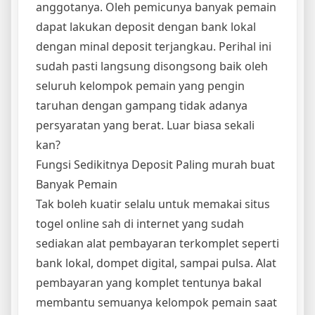
anggotanya. Oleh pemicunya banyak pemain
dapat lakukan deposit dengan bank lokal
dengan minal deposit terjangkau. Perihal ini
sudah pasti langsung disongsong baik oleh
seluruh kelompok pemain yang pengin
taruhan dengan gampang tidak adanya
persyaratan yang berat. Luar biasa sekali
kan?
Fungsi Sedikitnya Deposit Paling murah buat
Banyak Pemain
Tak boleh kuatir selalu untuk memakai situs
togel online sah di internet yang sudah
sediakan alat pembayaran terkomplet seperti
bank lokal, dompet digital, sampai pulsa. Alat
pembayaran yang komplet tentunya bakal
membantu semuanya kelompok pemain saat