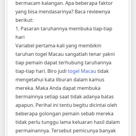
bermacam kalangan. Apa beberapa faktor
yang bisa mendasarinya? Baca reviewnya
berikut:
1. Pasaran taruhannya membuka tiap-tiap
hari
Variabel pertama-kali yang membikin
taruhan togel Macau sangatlah tenar yakni
tiap pemain dapat terhubung taruhannya
tiap-tiap hari. Biro judi
togel Macau
tidak
mengetahui kata liburan dalam kamus
mereka. Maka Anda dapat membuka
bermainnya setiap saat tidak adanya batas
apapun. Perihal ini tentu begitu dicintai oleh
beberapa golongan pemain sebab mereka
tidak perlu tunggu lama keluaran hasil dalam
permainannya. Tersebut pemicunya banyak