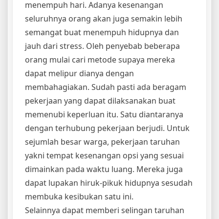
menempuh hari. Adanya kesenangan
seluruhnya orang akan juga semakin lebih
semangat buat menempuh hidupnya dan
jauh dari stress. Oleh penyebab beberapa
orang mulai cari metode supaya mereka
dapat melipur dianya dengan
membahagiakan. Sudah pasti ada beragam
pekerjaan yang dapat dilaksanakan buat
memenubi keperluan itu. Satu diantaranya
dengan terhubung pekerjaan berjudi. Untuk
sejumlah besar warga, pekerjaan taruhan
yakni tempat kesenangan opsi yang sesuai
dimainkan pada waktu luang. Mereka juga
dapat lupakan hiruk-pikuk hidupnya sesudah
membuka kesibukan satu ini.
Selainnya dapat memberi selingan taruhan