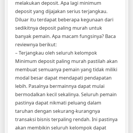
melakukan deposit. Apa lagi minimum
deposit yang dijajakan serius terjangkau.
Diluar itu terdapat beberapa kegunaan dari
sedikitnya deposit paling murah untuk
banyak pemain. Apa macam fungsinya? Baca
reviewnya berikut:
– Terjangkau oleh seluruh kelompok
Minimum deposit paling murah pastilah akan
membuat semuanya pemain yang tidak miliki
modal besar dapat mendapati pendapatan
lebih. Pasalnya bermainnya dapat mulai
bermodalkan kecil sekalinya. Seluruh pemain
pastinya dapat nikmati peluang dalam
taruhan dengan sekurang-kurangnya
transaksi bisnis terpaling rendah. Ini pastinya
akan membikin seluruh kelompok dapat