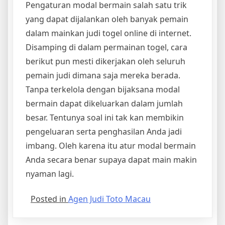
Pengaturan modal bermain salah satu trik
yang dapat dijalankan oleh banyak pemain
dalam mainkan judi togel online di internet.
Disamping di dalam permainan togel, cara
berikut pun mesti dikerjakan oleh seluruh
pemain judi dimana saja mereka berada.
Tanpa terkelola dengan bijaksana modal
bermain dapat dikeluarkan dalam jumlah
besar. Tentunya soal ini tak kan membikin
pengeluaran serta penghasilan Anda jadi
imbang. Oleh karena itu atur modal bermain
Anda secara benar supaya dapat main makin
nyaman lagi.
Posted in
Agen Judi Toto Macau