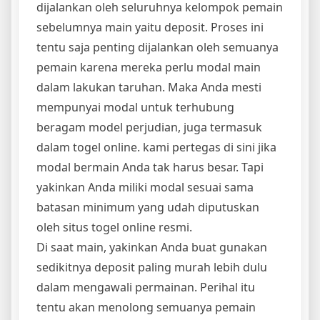
dijalankan oleh seluruhnya kelompok pemain
sebelumnya main yaitu deposit. Proses ini
tentu saja penting dijalankan oleh semuanya
pemain karena mereka perlu modal main
dalam lakukan taruhan. Maka Anda mesti
mempunyai modal untuk terhubung
beragam model perjudian, juga termasuk
dalam togel online. kami pertegas di sini jika
modal bermain Anda tak harus besar. Tapi
yakinkan Anda miliki modal sesuai sama
batasan minimum yang udah diputuskan
oleh situs togel online resmi.
Di saat main, yakinkan Anda buat gunakan
sedikitnya deposit paling murah lebih dulu
dalam mengawali permainan. Perihal itu
tentu akan menolong semuanya pemain