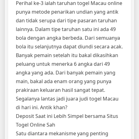
Perihal ke-3 ialah taruhan togel Macau online
punya metode penarikan undian yang antik
dan tidak serupa dari tipe pasaran taruhan
lainnya. Dalam tipe taruhan satu ini ada 49
bola dengan angka berbeda. Dari semuanya
bola itu selanjutnya dapat diundi secara acak.
Banyak pemain setelah itu bakal dikasihkan
peluang untuk menerka 6 angka dari 49
angka yang ada. Dari banyak pemain yang
main, bakal ada enam orang yang punya
prakiraan keluaran hasil sangat tepat.
Segalanya lantas jadi juara judi togel Macau
di hari ini. Antik khan?
Deposit Saat ini Lebih Simpel bersama Situs
Togel Online Sah
Satu diantara mekanisme yang penting