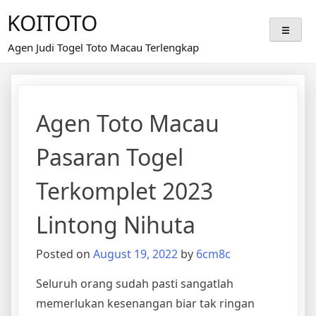
Skip
KOITOTO
to
content
Agen Judi Togel Toto Macau Terlengkap
Agen Toto Macau
Pasaran Togel
Terkomplet 2023
Lintong Nihuta
Posted on
August 19, 2022
by
6cm8c
Seluruh orang sudah pasti sangatlah
memerlukan kesenangan biar tak ringan