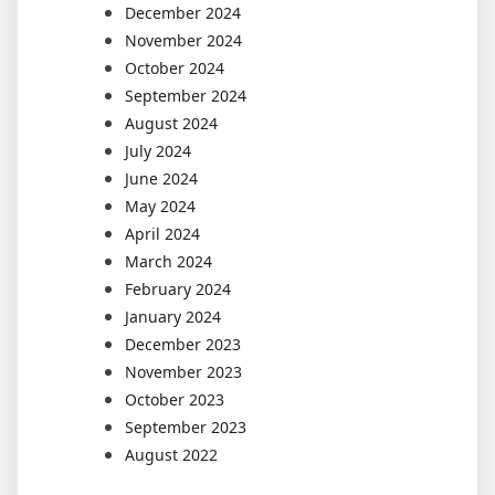
December 2024
November 2024
October 2024
September 2024
August 2024
July 2024
June 2024
May 2024
April 2024
March 2024
February 2024
January 2024
December 2023
November 2023
October 2023
September 2023
August 2022