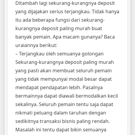
Ditambah lagi sekurang-kurangnya deposit
yang dijajakan serius terjangkau. Tidak hanya
itu ada beberapa fungsi dari sekurang-
kurangnya deposit paling murah buat
banyak pemain. Apa macam gunanya? Baca
uraiannya berikut:
– Terjangkau oleh semuanya golongan
Sekurang-kurangnya deposit paling murah
yang pasti akan membuat seluruh pemain
yang tidak mempunyai modal besar dapat
mendapat pendapatan lebih. Pasalnya
bermainnya dapat diawali bermodalkan kecil
sekalinya. Seluruh pemain tentu saja dapat
nikmati peluang dalam taruhan dengan
sedikitnya transaksi bisnis paling rendah.
Masalah ini tentu dapat bikin semuanya