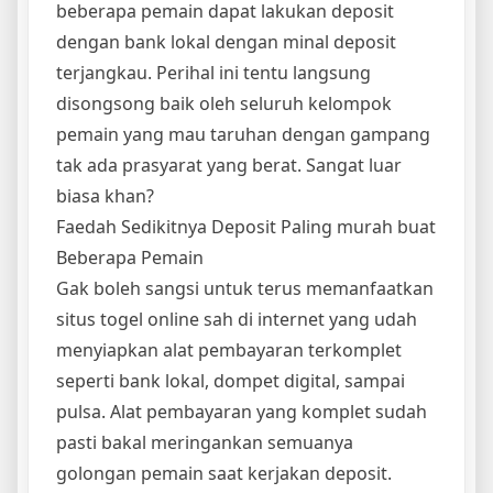
beberapa pemain dapat lakukan deposit
dengan bank lokal dengan minal deposit
terjangkau. Perihal ini tentu langsung
disongsong baik oleh seluruh kelompok
pemain yang mau taruhan dengan gampang
tak ada prasyarat yang berat. Sangat luar
biasa khan?
Faedah Sedikitnya Deposit Paling murah buat
Beberapa Pemain
Gak boleh sangsi untuk terus memanfaatkan
situs togel online sah di internet yang udah
menyiapkan alat pembayaran terkomplet
seperti bank lokal, dompet digital, sampai
pulsa. Alat pembayaran yang komplet sudah
pasti bakal meringankan semuanya
golongan pemain saat kerjakan deposit.