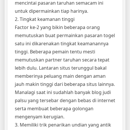
mencintai pasaran taruhan semacam ini
untuk dipermainkan tiap harinya.
2. Tingkat keamanan tinggi
Factor ke-2 yang bikin beberapa orang
memutuskan buat permainkan pasaran togel
satu ini dikarenakan tingkat keamanannya
tinggi. Beberapa pemain tentu mesti
memutuskan partner taruhan secara tepat
lebih dulu. Lantaran situs terunggul bakal
memberinya peluang main dengan aman
jauh makin tinggi dari beberapa situs lainnya.
Manalagi saat ini sudahlah banyak blog judi
palsu yang tersebar dengan bebas di internet
serta membuat beberapa golongan
mengenyam kerugian.
3. Memiliki trik penarikan undian yang antik