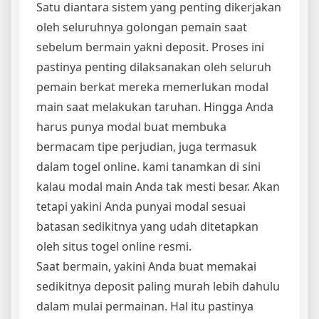
Satu diantara sistem yang penting dikerjakan
oleh seluruhnya golongan pemain saat
sebelum bermain yakni deposit. Proses ini
pastinya penting dilaksanakan oleh seluruh
pemain berkat mereka memerlukan modal
main saat melakukan taruhan. Hingga Anda
harus punya modal buat membuka
bermacam tipe perjudian, juga termasuk
dalam togel online. kami tanamkan di sini
kalau modal main Anda tak mesti besar. Akan
tetapi yakini Anda punyai modal sesuai
batasan sedikitnya yang udah ditetapkan
oleh situs togel online resmi.
Saat bermain, yakini Anda buat memakai
sedikitnya deposit paling murah lebih dahulu
dalam mulai permainan. Hal itu pastinya