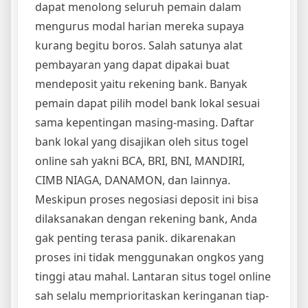
dapat menolong seluruh pemain dalam
mengurus modal harian mereka supaya
kurang begitu boros. Salah satunya alat
pembayaran yang dapat dipakai buat
mendeposit yaitu rekening bank. Banyak
pemain dapat pilih model bank lokal sesuai
sama kepentingan masing-masing. Daftar
bank lokal yang disajikan oleh situs togel
online sah yakni BCA, BRI, BNI, MANDIRI,
CIMB NIAGA, DANAMON, dan lainnya.
Meskipun proses negosiasi deposit ini bisa
dilaksanakan dengan rekening bank, Anda
gak penting terasa panik. dikarenakan
proses ini tidak menggunakan ongkos yang
tinggi atau mahal. Lantaran situs togel online
sah selalu memprioritaskan keringanan tiap-