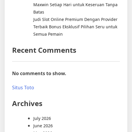
Maxwin Setiap Hari untuk Keseruan Tanpa
Batas
Judi Slot Online Premium Dengan Provider
Terbaik Bonus Eksklusif Pilihan Seru untuk
Semua Pemain
Recent Comments
No comments to show.
Situs Toto
Archives
July 2026
June 2026