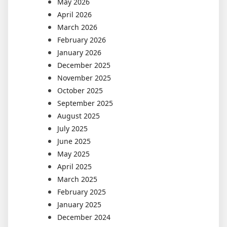
May 2026
April 2026
March 2026
February 2026
January 2026
December 2025
November 2025
October 2025
September 2025
August 2025
July 2025
June 2025
May 2025
April 2025
March 2025
February 2025
January 2025
December 2024