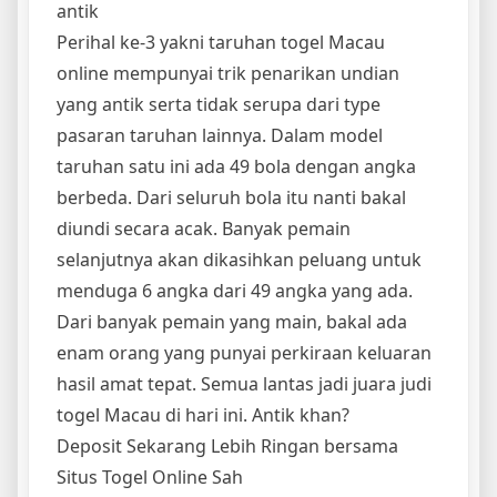
antik
Perihal ke-3 yakni taruhan togel Macau
online mempunyai trik penarikan undian
yang antik serta tidak serupa dari type
pasaran taruhan lainnya. Dalam model
taruhan satu ini ada 49 bola dengan angka
berbeda. Dari seluruh bola itu nanti bakal
diundi secara acak. Banyak pemain
selanjutnya akan dikasihkan peluang untuk
menduga 6 angka dari 49 angka yang ada.
Dari banyak pemain yang main, bakal ada
enam orang yang punyai perkiraan keluaran
hasil amat tepat. Semua lantas jadi juara judi
togel Macau di hari ini. Antik khan?
Deposit Sekarang Lebih Ringan bersama
Situs Togel Online Sah