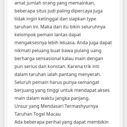
amat jumlah orang yang memainkan,
beberapa situs judi paling dipercaya juga
tidak ingin ketinggal dan siapkan type
taruhan ini. Maka dari itu bikin seluruhnya
kelompok pemain lantas dapat
mengaksesnya lebih leluasa. Anda juga dapat
nikmati peluang buat bawa pulang uang
berharga sensasional kalau main dengan
pun serius dan konstan. Karena trik inti
dalam taruhan ialah pantang menyerah.
Seluruh pemain harus punya semangat
berjuang yang tinggi untuk mendapat akses
main dalam waktu jangka panjang.
Unsur yang Mendasari Termashyurnya
Taruhan Togel Macau
Ada beberapa perihal yang dapat membikin