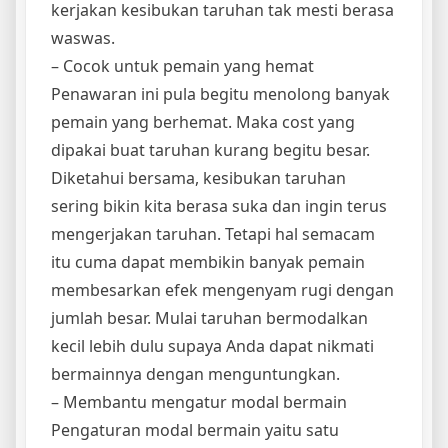
kerjakan kesibukan taruhan tak mesti berasa
waswas.
– Cocok untuk pemain yang hemat
Penawaran ini pula begitu menolong banyak
pemain yang berhemat. Maka cost yang
dipakai buat taruhan kurang begitu besar.
Diketahui bersama, kesibukan taruhan
sering bikin kita berasa suka dan ingin terus
mengerjakan taruhan. Tetapi hal semacam
itu cuma dapat membikin banyak pemain
membesarkan efek mengenyam rugi dengan
jumlah besar. Mulai taruhan bermodalkan
kecil lebih dulu supaya Anda dapat nikmati
bermainnya dengan menguntungkan.
– Membantu mengatur modal bermain
Pengaturan modal bermain yaitu satu