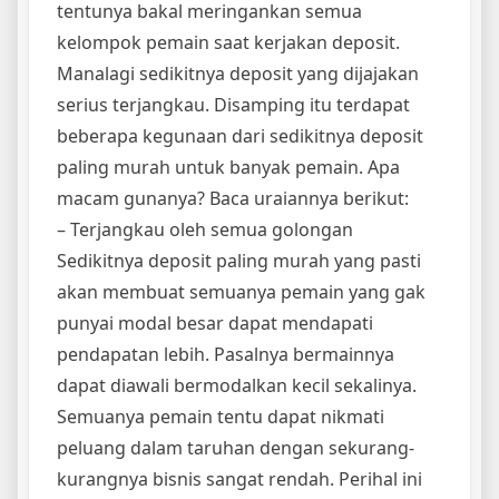
tentunya bakal meringankan semua
kelompok pemain saat kerjakan deposit.
Manalagi sedikitnya deposit yang dijajakan
serius terjangkau. Disamping itu terdapat
beberapa kegunaan dari sedikitnya deposit
paling murah untuk banyak pemain. Apa
macam gunanya? Baca uraiannya berikut:
– Terjangkau oleh semua golongan
Sedikitnya deposit paling murah yang pasti
akan membuat semuanya pemain yang gak
punyai modal besar dapat mendapati
pendapatan lebih. Pasalnya bermainnya
dapat diawali bermodalkan kecil sekalinya.
Semuanya pemain tentu dapat nikmati
peluang dalam taruhan dengan sekurang-
kurangnya bisnis sangat rendah. Perihal ini