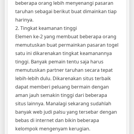
beberapa orang lebih menyenangi pasaran
taruhan sebagai berikut buat dimainkan tiap
harinya.
2. Tingkat keamanan tinggi
Elemen ke-2 yang membuat beberapa orang
memutuskan buat permainkan pasaran togel
satu ini dikarenakan tingkat keamanannya
tinggi. Banyak pemain tentu saja harus
memutuskan partner taruhan secara tepat
lebih-lebih dulu. Dikarenakan situs terbaik
dapat memberi peluang bermain dengan
aman jauh semakin tinggi dari beberapa
situs lainnya. Manalagi sekarang sudahlah
banyak web judi palsu yang tersebar dengan
bebas di internet dan bikin beberapa
kelompok mengenyam kerugian.