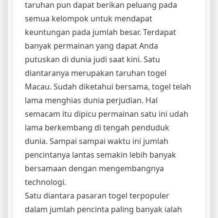
taruhan pun dapat berikan peluang pada
semua kelompok untuk mendapat
keuntungan pada jumlah besar. Terdapat
banyak permainan yang dapat Anda
putuskan di dunia judi saat kini. Satu
diantaranya merupakan taruhan togel
Macau. Sudah diketahui bersama, togel telah
lama menghias dunia perjudian. Hal
semacam itu dipicu permainan satu ini udah
lama berkembang di tengah penduduk
dunia. Sampai sampai waktu ini jumlah
pencintanya lantas semakin lebih banyak
bersamaan dengan mengembangnya
technologi.
Satu diantara pasaran togel terpopuler
dalam jumlah pencinta paling banyak ialah