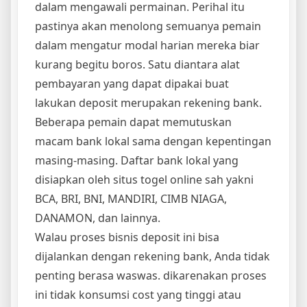
dalam mengawali permainan. Perihal itu
pastinya akan menolong semuanya pemain
dalam mengatur modal harian mereka biar
kurang begitu boros. Satu diantara alat
pembayaran yang dapat dipakai buat
lakukan deposit merupakan rekening bank.
Beberapa pemain dapat memutuskan
macam bank lokal sama dengan kepentingan
masing-masing. Daftar bank lokal yang
disiapkan oleh situs togel online sah yakni
BCA, BRI, BNI, MANDIRI, CIMB NIAGA,
DANAMON, dan lainnya.
Walau proses bisnis deposit ini bisa
dijalankan dengan rekening bank, Anda tidak
penting berasa waswas. dikarenakan proses
ini tidak konsumsi cost yang tinggi atau