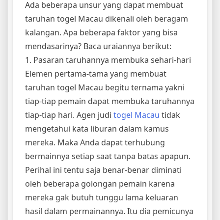
Ada beberapa unsur yang dapat membuat
taruhan togel Macau dikenali oleh beragam
kalangan. Apa beberapa faktor yang bisa
mendasarinya? Baca uraiannya berikut:
1. Pasaran taruhannya membuka sehari-hari
Elemen pertama-tama yang membuat
taruhan togel Macau begitu ternama yakni
tiap-tiap pemain dapat membuka taruhannya
tiap-tiap hari. Agen judi
togel Macau
tidak
mengetahui kata liburan dalam kamus
mereka. Maka Anda dapat terhubung
bermainnya setiap saat tanpa batas apapun.
Perihal ini tentu saja benar-benar diminati
oleh beberapa golongan pemain karena
mereka gak butuh tunggu lama keluaran
hasil dalam permainannya. Itu dia pemicunya