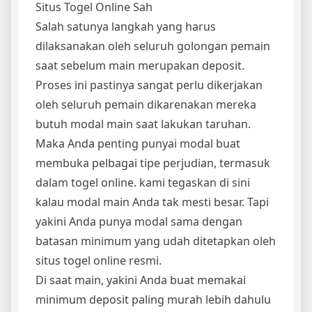
Situs Togel Online Sah
Salah satunya langkah yang harus
dilaksanakan oleh seluruh golongan pemain
saat sebelum main merupakan deposit.
Proses ini pastinya sangat perlu dikerjakan
oleh seluruh pemain dikarenakan mereka
butuh modal main saat lakukan taruhan.
Maka Anda penting punyai modal buat
membuka pelbagai tipe perjudian, termasuk
dalam togel online. kami tegaskan di sini
kalau modal main Anda tak mesti besar. Tapi
yakini Anda punya modal sama dengan
batasan minimum yang udah ditetapkan oleh
situs togel online resmi.
Di saat main, yakini Anda buat memakai
minimum deposit paling murah lebih dahulu