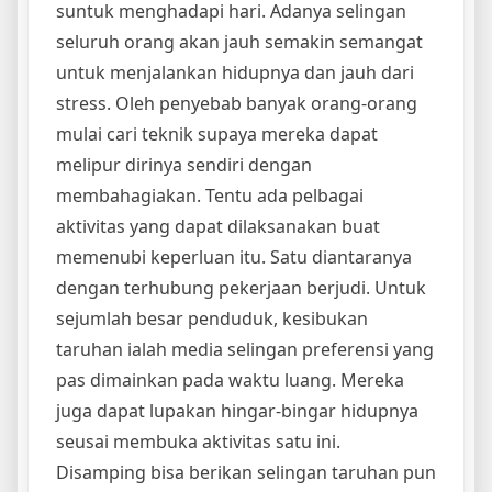
suntuk menghadapi hari. Adanya selingan
seluruh orang akan jauh semakin semangat
untuk menjalankan hidupnya dan jauh dari
stress. Oleh penyebab banyak orang-orang
mulai cari teknik supaya mereka dapat
melipur dirinya sendiri dengan
membahagiakan. Tentu ada pelbagai
aktivitas yang dapat dilaksanakan buat
memenubi keperluan itu. Satu diantaranya
dengan terhubung pekerjaan berjudi. Untuk
sejumlah besar penduduk, kesibukan
taruhan ialah media selingan preferensi yang
pas dimainkan pada waktu luang. Mereka
juga dapat lupakan hingar-bingar hidupnya
seusai membuka aktivitas satu ini.
Disamping bisa berikan selingan taruhan pun