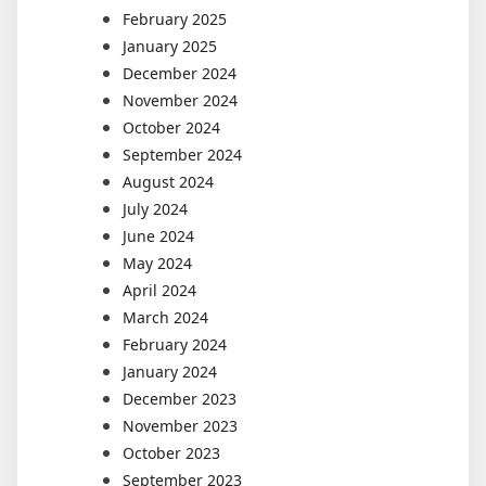
February 2025
January 2025
December 2024
November 2024
October 2024
September 2024
August 2024
July 2024
June 2024
May 2024
April 2024
March 2024
February 2024
January 2024
December 2023
November 2023
October 2023
September 2023