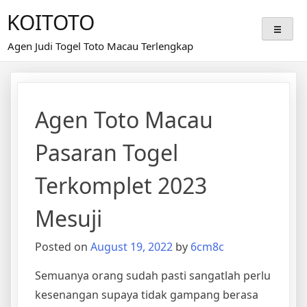
Skip
KOITOTO
to
content
Agen Judi Togel Toto Macau Terlengkap
Agen Toto Macau
Pasaran Togel
Terkomplet 2023
Mesuji
Posted on
August 19, 2022
by
6cm8c
Semuanya orang sudah pasti sangatlah perlu
kesenangan supaya tidak gampang berasa