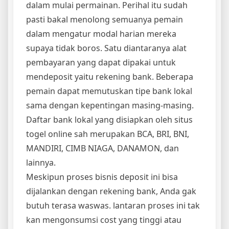
dalam mulai permainan. Perihal itu sudah
pasti bakal menolong semuanya pemain
dalam mengatur modal harian mereka
supaya tidak boros. Satu diantaranya alat
pembayaran yang dapat dipakai untuk
mendeposit yaitu rekening bank. Beberapa
pemain dapat memutuskan tipe bank lokal
sama dengan kepentingan masing-masing.
Daftar bank lokal yang disiapkan oleh situs
togel online sah merupakan BCA, BRI, BNI,
MANDIRI, CIMB NIAGA, DANAMON, dan
lainnya.
Meskipun proses bisnis deposit ini bisa
dijalankan dengan rekening bank, Anda gak
butuh terasa waswas. lantaran proses ini tak
kan mengonsumsi cost yang tinggi atau