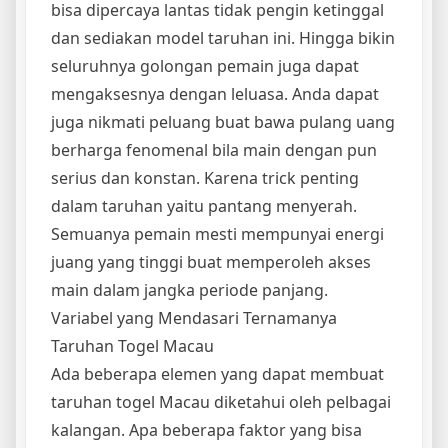
bisa dipercaya lantas tidak pengin ketinggal
dan sediakan model taruhan ini. Hingga bikin
seluruhnya golongan pemain juga dapat
mengaksesnya dengan leluasa. Anda dapat
juga nikmati peluang buat bawa pulang uang
berharga fenomenal bila main dengan pun
serius dan konstan. Karena trick penting
dalam taruhan yaitu pantang menyerah.
Semuanya pemain mesti mempunyai energi
juang yang tinggi buat memperoleh akses
main dalam jangka periode panjang.
Variabel yang Mendasari Ternamanya
Taruhan Togel Macau
Ada beberapa elemen yang dapat membuat
taruhan togel Macau diketahui oleh pelbagai
kalangan. Apa beberapa faktor yang bisa