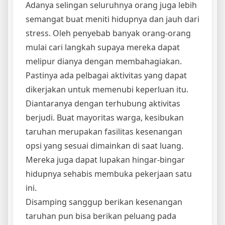
Adanya selingan seluruhnya orang juga lebih
semangat buat meniti hidupnya dan jauh dari
stress. Oleh penyebab banyak orang-orang
mulai cari langkah supaya mereka dapat
melipur dianya dengan membahagiakan.
Pastinya ada pelbagai aktivitas yang dapat
dikerjakan untuk memenubi keperluan itu.
Diantaranya dengan terhubung aktivitas
berjudi. Buat mayoritas warga, kesibukan
taruhan merupakan fasilitas kesenangan
opsi yang sesuai dimainkan di saat luang.
Mereka juga dapat lupakan hingar-bingar
hidupnya sehabis membuka pekerjaan satu
ini.
Disamping sanggup berikan kesenangan
taruhan pun bisa berikan peluang pada