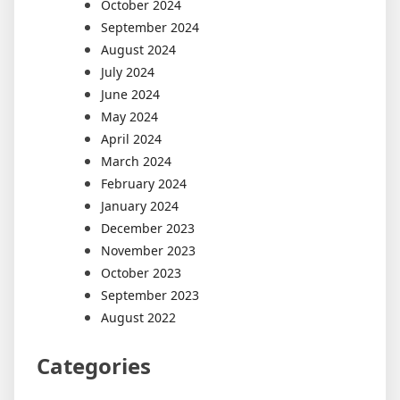
October 2024
September 2024
August 2024
July 2024
June 2024
May 2024
April 2024
March 2024
February 2024
January 2024
December 2023
November 2023
October 2023
September 2023
August 2022
Categories