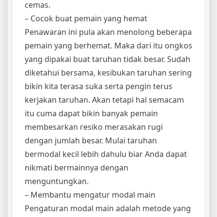
cemas.
– Cocok buat pemain yang hemat
Penawaran ini pula akan menolong beberapa
pemain yang berhemat. Maka dari itu ongkos
yang dipakai buat taruhan tidak besar. Sudah
diketahui bersama, kesibukan taruhan sering
bikin kita terasa suka serta pengin terus
kerjakan taruhan. Akan tetapi hal semacam
itu cuma dapat bikin banyak pemain
membesarkan resiko merasakan rugi
dengan jumlah besar. Mulai taruhan
bermodal kecil lebih dahulu biar Anda dapat
nikmati bermainnya dengan
menguntungkan.
– Membantu mengatur modal main
Pengaturan modal main adalah metode yang