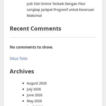
Judi Slot Online Terbaik Dengan Fitur
Lengkap Jackpot Progresif untuk Keseruan
Maksimal
Recent Comments
No comments to show.
Situs Toto
Archives
August 2026
July 2026
June 2026
May 2026