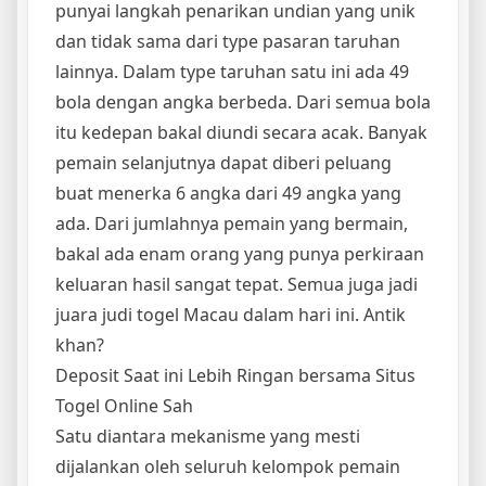
punyai langkah penarikan undian yang unik
dan tidak sama dari type pasaran taruhan
lainnya. Dalam type taruhan satu ini ada 49
bola dengan angka berbeda. Dari semua bola
itu kedepan bakal diundi secara acak. Banyak
pemain selanjutnya dapat diberi peluang
buat menerka 6 angka dari 49 angka yang
ada. Dari jumlahnya pemain yang bermain,
bakal ada enam orang yang punya perkiraan
keluaran hasil sangat tepat. Semua juga jadi
juara judi togel Macau dalam hari ini. Antik
khan?
Deposit Saat ini Lebih Ringan bersama Situs
Togel Online Sah
Satu diantara mekanisme yang mesti
dijalankan oleh seluruh kelompok pemain