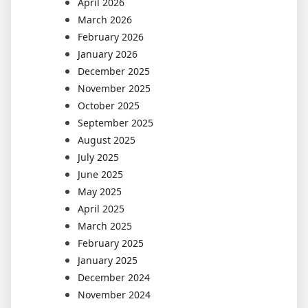
April 2026
March 2026
February 2026
January 2026
December 2025
November 2025
October 2025
September 2025
August 2025
July 2025
June 2025
May 2025
April 2025
March 2025
February 2025
January 2025
December 2024
November 2024