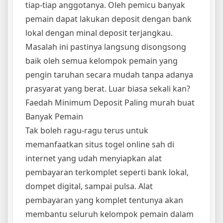
tiap-tiap anggotanya. Oleh pemicu banyak
pemain dapat lakukan deposit dengan bank
lokal dengan minal deposit terjangkau.
Masalah ini pastinya langsung disongsong
baik oleh semua kelompok pemain yang
pengin taruhan secara mudah tanpa adanya
prasyarat yang berat. Luar biasa sekali kan?
Faedah Minimum Deposit Paling murah buat
Banyak Pemain
Tak boleh ragu-ragu terus untuk
memanfaatkan situs togel online sah di
internet yang udah menyiapkan alat
pembayaran terkomplet seperti bank lokal,
dompet digital, sampai pulsa. Alat
pembayaran yang komplet tentunya akan
membantu seluruh kelompok pemain dalam