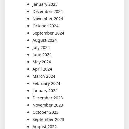
January 2025
December 2024
November 2024
October 2024
September 2024
August 2024
July 2024
June 2024
May 2024
April 2024
March 2024
February 2024
January 2024
December 2023
November 2023
October 2023
September 2023
August 2022