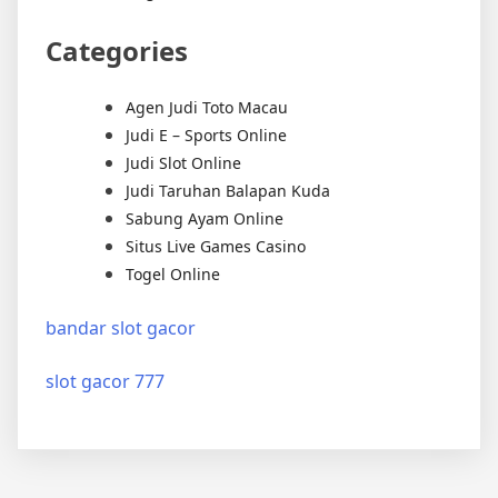
Categories
Agen Judi Toto Macau
Judi E – Sports Online
Judi Slot Online
Judi Taruhan Balapan Kuda
Sabung Ayam Online
Situs Live Games Casino
Togel Online
bandar slot gacor
slot gacor 777