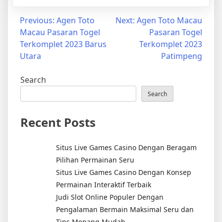
Post
Previous:
Agen Toto
Next:
Agen Toto Macau
Macau Pasaran Togel
Pasaran Togel
navigation
Terkomplet 2023 Barus
Terkomplet 2023
Utara
Patimpeng
Search
Search
Recent Posts
Situs Live Games Casino Dengan Beragam
Pilihan Permainan Seru
Situs Live Games Casino Dengan Konsep
Permainan Interaktif Terbaik
Judi Slot Online Populer Dengan
Pengalaman Bermain Maksimal Seru dan
Tips Menang Mudah