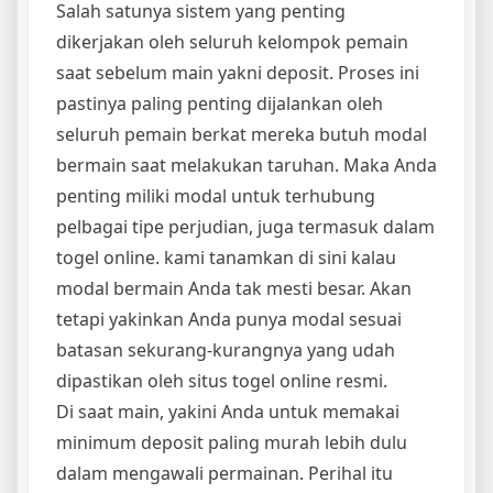
Salah satunya sistem yang penting
dikerjakan oleh seluruh kelompok pemain
saat sebelum main yakni deposit. Proses ini
pastinya paling penting dijalankan oleh
seluruh pemain berkat mereka butuh modal
bermain saat melakukan taruhan. Maka Anda
penting miliki modal untuk terhubung
pelbagai tipe perjudian, juga termasuk dalam
togel online. kami tanamkan di sini kalau
modal bermain Anda tak mesti besar. Akan
tetapi yakinkan Anda punya modal sesuai
batasan sekurang-kurangnya yang udah
dipastikan oleh situs togel online resmi.
Di saat main, yakini Anda untuk memakai
minimum deposit paling murah lebih dulu
dalam mengawali permainan. Perihal itu