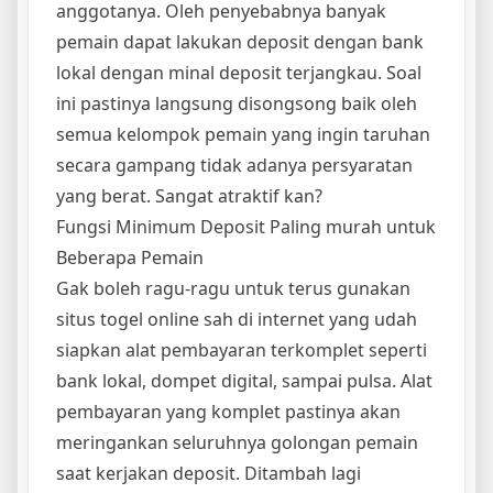
anggotanya. Oleh penyebabnya banyak
pemain dapat lakukan deposit dengan bank
lokal dengan minal deposit terjangkau. Soal
ini pastinya langsung disongsong baik oleh
semua kelompok pemain yang ingin taruhan
secara gampang tidak adanya persyaratan
yang berat. Sangat atraktif kan?
Fungsi Minimum Deposit Paling murah untuk
Beberapa Pemain
Gak boleh ragu-ragu untuk terus gunakan
situs togel online sah di internet yang udah
siapkan alat pembayaran terkomplet seperti
bank lokal, dompet digital, sampai pulsa. Alat
pembayaran yang komplet pastinya akan
meringankan seluruhnya golongan pemain
saat kerjakan deposit. Ditambah lagi