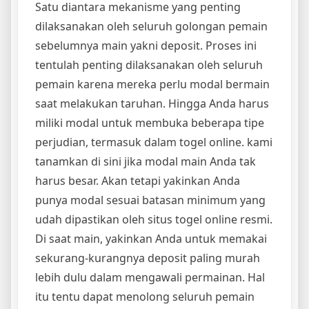
Satu diantara mekanisme yang penting
dilaksanakan oleh seluruh golongan pemain
sebelumnya main yakni deposit. Proses ini
tentulah penting dilaksanakan oleh seluruh
pemain karena mereka perlu modal bermain
saat melakukan taruhan. Hingga Anda harus
miliki modal untuk membuka beberapa tipe
perjudian, termasuk dalam togel online. kami
tanamkan di sini jika modal main Anda tak
harus besar. Akan tetapi yakinkan Anda
punya modal sesuai batasan minimum yang
udah dipastikan oleh situs togel online resmi.
Di saat main, yakinkan Anda untuk memakai
sekurang-kurangnya deposit paling murah
lebih dulu dalam mengawali permainan. Hal
itu tentu dapat menolong seluruh pemain