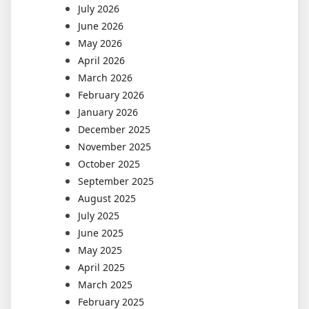
July 2026
June 2026
May 2026
April 2026
March 2026
February 2026
January 2026
December 2025
November 2025
October 2025
September 2025
August 2025
July 2025
June 2025
May 2025
April 2025
March 2025
February 2025