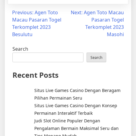
Post
Previous:
Agen Toto
Next:
Agen Toto Macau
Macau Pasaran Togel
Pasaran Togel
navigation
Terkomplet 2023
Terkomplet 2023
Besulutu
Masohi
Search
Search
Recent Posts
Situs Live Games Casino Dengan Beragam
Pilihan Permainan Seru
Situs Live Games Casino Dengan Konsep
Permainan Interaktif Terbaik
Judi Slot Online Populer Dengan
Pengalaman Bermain Maksimal Seru dan
Tips Menang Mudah