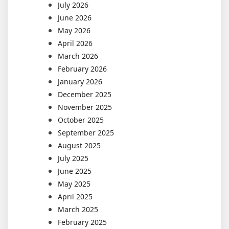
July 2026
June 2026
May 2026
April 2026
March 2026
February 2026
January 2026
December 2025
November 2025
October 2025
September 2025
August 2025
July 2025
June 2025
May 2025
April 2025
March 2025
February 2025