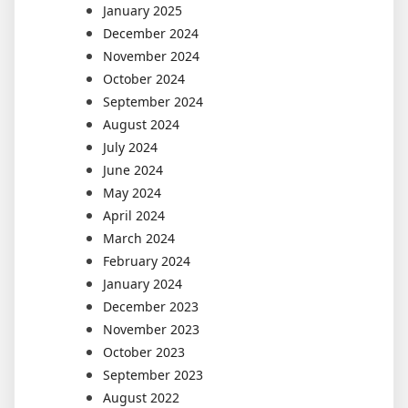
January 2025
December 2024
November 2024
October 2024
September 2024
August 2024
July 2024
June 2024
May 2024
April 2024
March 2024
February 2024
January 2024
December 2023
November 2023
October 2023
September 2023
August 2022