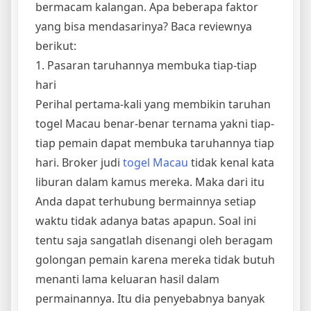
bermacam kalangan. Apa beberapa faktor
yang bisa mendasarinya? Baca reviewnya
berikut:
1. Pasaran taruhannya membuka tiap-tiap
hari
Perihal pertama-kali yang membikin taruhan
togel Macau benar-benar ternama yakni tiap-
tiap pemain dapat membuka taruhannya tiap
hari. Broker judi
togel Macau
tidak kenal kata
liburan dalam kamus mereka. Maka dari itu
Anda dapat terhubung bermainnya setiap
waktu tidak adanya batas apapun. Soal ini
tentu saja sangatlah disenangi oleh beragam
golongan pemain karena mereka tidak butuh
menanti lama keluaran hasil dalam
permainannya. Itu dia penyebabnya banyak