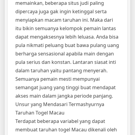
memainkan, beberapa situs judi paling
dipercaya juga gak ingin ketinggal serta
menyiapkan macam taruhan ini. Maka dari
itu bikin semuanya kelompok pemain lantas
dapat mengaksesnya lebih leluasa. Anda bisa
pula nikmati peluang buat bawa pulang uang
berharga sensasional apabila main dengan
pula serius dan konstan. Lantaran siasat inti
dalam taruhan yaitu pantang menyerah.
Semuanya pemain mesti mempunyai
semangat juang yang tinggi buat mendapat
akses main dalam jangka periode panjang.
Unsur yang Mendasari Termashyurnya
Taruhan Togel Macau
Terdapat beberapa variabel yang dapat
membuat taruhan togel Macau dikenali oleh