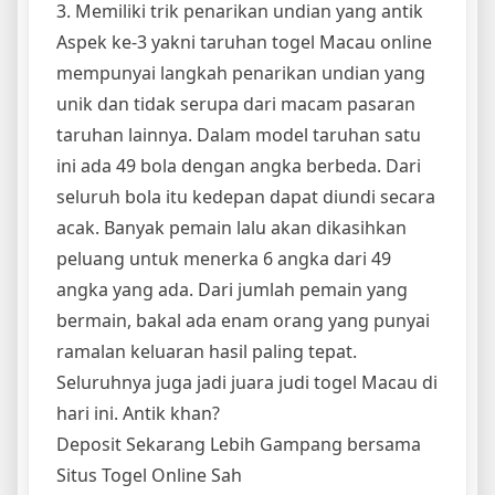
3. Memiliki trik penarikan undian yang antik
Aspek ke-3 yakni taruhan togel Macau online
mempunyai langkah penarikan undian yang
unik dan tidak serupa dari macam pasaran
taruhan lainnya. Dalam model taruhan satu
ini ada 49 bola dengan angka berbeda. Dari
seluruh bola itu kedepan dapat diundi secara
acak. Banyak pemain lalu akan dikasihkan
peluang untuk menerka 6 angka dari 49
angka yang ada. Dari jumlah pemain yang
bermain, bakal ada enam orang yang punyai
ramalan keluaran hasil paling tepat.
Seluruhnya juga jadi juara judi togel Macau di
hari ini. Antik khan?
Deposit Sekarang Lebih Gampang bersama
Situs Togel Online Sah