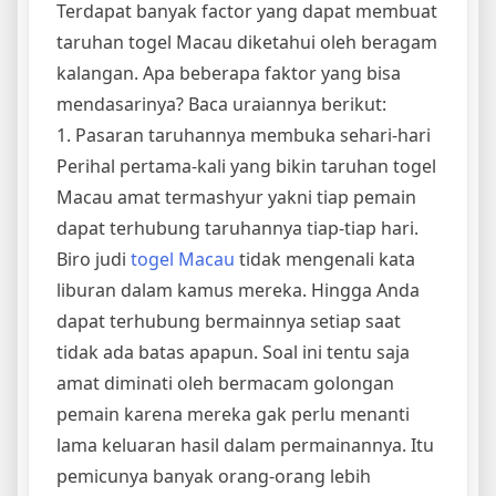
Terdapat banyak factor yang dapat membuat
taruhan togel Macau diketahui oleh beragam
kalangan. Apa beberapa faktor yang bisa
mendasarinya? Baca uraiannya berikut:
1. Pasaran taruhannya membuka sehari-hari
Perihal pertama-kali yang bikin taruhan togel
Macau amat termashyur yakni tiap pemain
dapat terhubung taruhannya tiap-tiap hari.
Biro judi
togel Macau
tidak mengenali kata
liburan dalam kamus mereka. Hingga Anda
dapat terhubung bermainnya setiap saat
tidak ada batas apapun. Soal ini tentu saja
amat diminati oleh bermacam golongan
pemain karena mereka gak perlu menanti
lama keluaran hasil dalam permainannya. Itu
pemicunya banyak orang-orang lebih