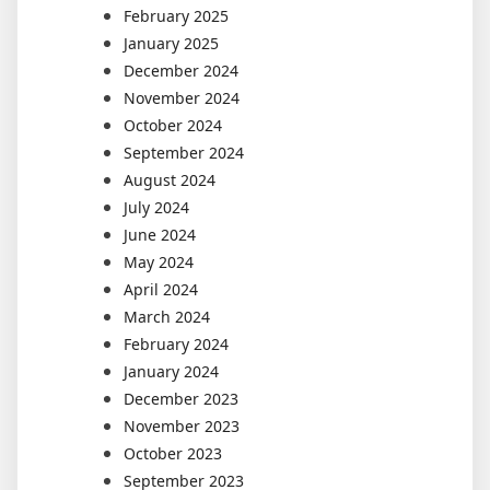
February 2025
January 2025
December 2024
November 2024
October 2024
September 2024
August 2024
July 2024
June 2024
May 2024
April 2024
March 2024
February 2024
January 2024
December 2023
November 2023
October 2023
September 2023