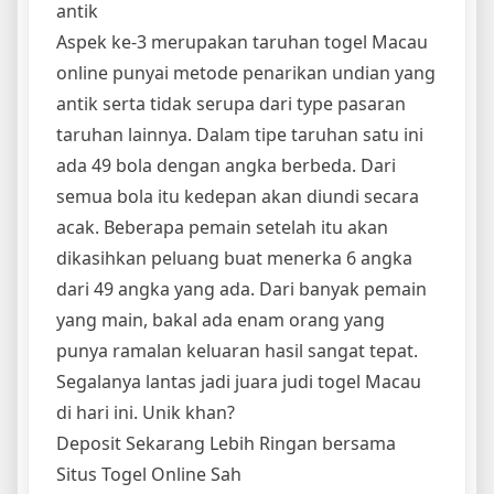
antik
Aspek ke-3 merupakan taruhan togel Macau
online punyai metode penarikan undian yang
antik serta tidak serupa dari type pasaran
taruhan lainnya. Dalam tipe taruhan satu ini
ada 49 bola dengan angka berbeda. Dari
semua bola itu kedepan akan diundi secara
acak. Beberapa pemain setelah itu akan
dikasihkan peluang buat menerka 6 angka
dari 49 angka yang ada. Dari banyak pemain
yang main, bakal ada enam orang yang
punya ramalan keluaran hasil sangat tepat.
Segalanya lantas jadi juara judi togel Macau
di hari ini. Unik khan?
Deposit Sekarang Lebih Ringan bersama
Situs Togel Online Sah