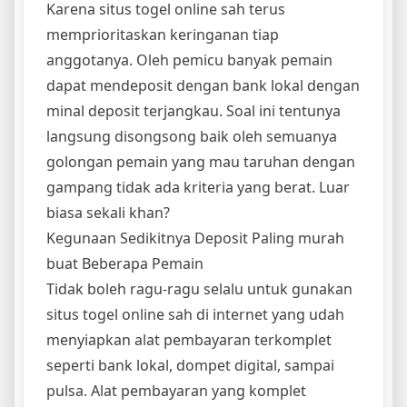
Karena situs togel online sah terus
memprioritaskan keringanan tiap
anggotanya. Oleh pemicu banyak pemain
dapat mendeposit dengan bank lokal dengan
minal deposit terjangkau. Soal ini tentunya
langsung disongsong baik oleh semuanya
golongan pemain yang mau taruhan dengan
gampang tidak ada kriteria yang berat. Luar
biasa sekali khan?
Kegunaan Sedikitnya Deposit Paling murah
buat Beberapa Pemain
Tidak boleh ragu-ragu selalu untuk gunakan
situs togel online sah di internet yang udah
menyiapkan alat pembayaran terkomplet
seperti bank lokal, dompet digital, sampai
pulsa. Alat pembayaran yang komplet