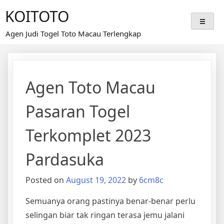
Skip
KOITOTO
to
content
Agen Judi Togel Toto Macau Terlengkap
Agen Toto Macau
Pasaran Togel
Terkomplet 2023
Pardasuka
Posted on
August 19, 2022
by
6cm8c
Semuanya orang pastinya benar-benar perlu
selingan biar tak ringan terasa jemu jalani