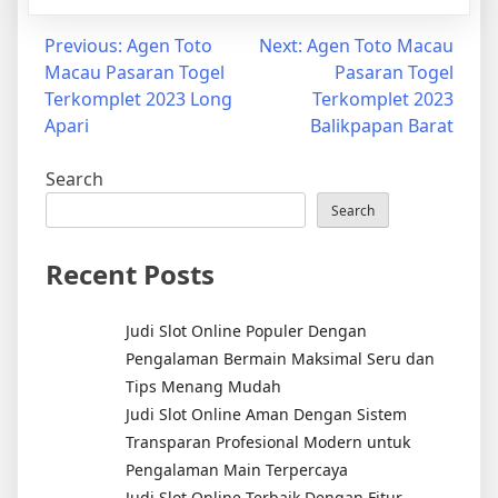
Post
Previous:
Agen Toto
Next:
Agen Toto Macau
Macau Pasaran Togel
Pasaran Togel
navigation
Terkomplet 2023 Long
Terkomplet 2023
Apari
Balikpapan Barat
Search
Search
Recent Posts
Judi Slot Online Populer Dengan
Pengalaman Bermain Maksimal Seru dan
Tips Menang Mudah
Judi Slot Online Aman Dengan Sistem
Transparan Profesional Modern untuk
Pengalaman Main Terpercaya
Judi Slot Online Terbaik Dengan Fitur