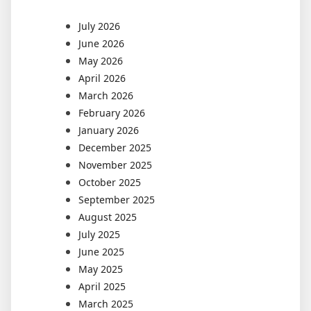
July 2026
June 2026
May 2026
April 2026
March 2026
February 2026
January 2026
December 2025
November 2025
October 2025
September 2025
August 2025
July 2025
June 2025
May 2025
April 2025
March 2025