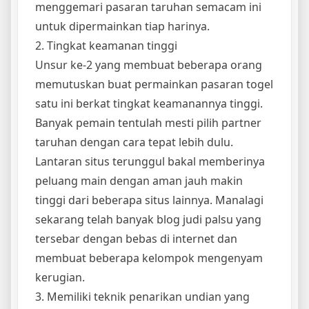
menggemari pasaran taruhan semacam ini
untuk dipermainkan tiap harinya.
2. Tingkat keamanan tinggi
Unsur ke-2 yang membuat beberapa orang
memutuskan buat permainkan pasaran togel
satu ini berkat tingkat keamanannya tinggi.
Banyak pemain tentulah mesti pilih partner
taruhan dengan cara tepat lebih dulu.
Lantaran situs terunggul bakal memberinya
peluang main dengan aman jauh makin
tinggi dari beberapa situs lainnya. Manalagi
sekarang telah banyak blog judi palsu yang
tersebar dengan bebas di internet dan
membuat beberapa kelompok mengenyam
kerugian.
3. Memiliki teknik penarikan undian yang