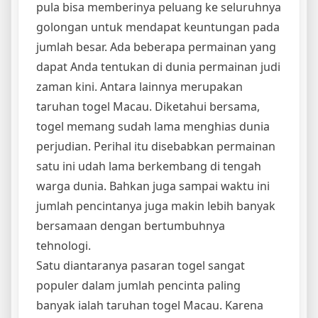
pula bisa memberinya peluang ke seluruhnya
golongan untuk mendapat keuntungan pada
jumlah besar. Ada beberapa permainan yang
dapat Anda tentukan di dunia permainan judi
zaman kini. Antara lainnya merupakan
taruhan togel Macau. Diketahui bersama,
togel memang sudah lama menghias dunia
perjudian. Perihal itu disebabkan permainan
satu ini udah lama berkembang di tengah
warga dunia. Bahkan juga sampai waktu ini
jumlah pencintanya juga makin lebih banyak
bersamaan dengan bertumbuhnya
tehnologi.
Satu diantaranya pasaran togel sangat
populer dalam jumlah pencinta paling
banyak ialah taruhan togel Macau. Karena