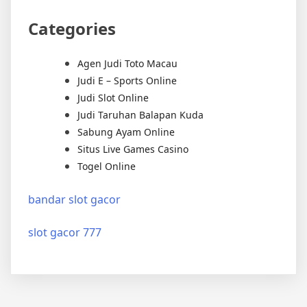
Categories
Agen Judi Toto Macau
Judi E – Sports Online
Judi Slot Online
Judi Taruhan Balapan Kuda
Sabung Ayam Online
Situs Live Games Casino
Togel Online
bandar slot gacor
slot gacor 777