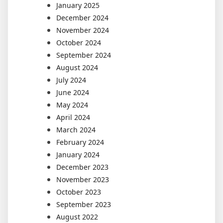
January 2025
December 2024
November 2024
October 2024
September 2024
August 2024
July 2024
June 2024
May 2024
April 2024
March 2024
February 2024
January 2024
December 2023
November 2023
October 2023
September 2023
August 2022