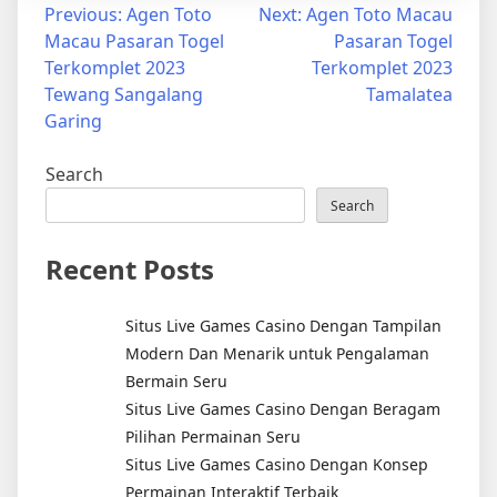
Post
Previous:
Agen Toto
Next:
Agen Toto Macau
Macau Pasaran Togel
Pasaran Togel
navigation
Terkomplet 2023
Terkomplet 2023
Tewang Sangalang
Tamalatea
Garing
Search
Search
Recent Posts
Situs Live Games Casino Dengan Tampilan
Modern Dan Menarik untuk Pengalaman
Bermain Seru
Situs Live Games Casino Dengan Beragam
Pilihan Permainan Seru
Situs Live Games Casino Dengan Konsep
Permainan Interaktif Terbaik