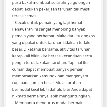
pasti bakal membuat seluruhnya golongan
dapat lakukan pekerjaan taruhan tak mesti
terasa cemas.
– Cocok untuk pemain yang lagi hemat
Penawaran ini sangat menolong banyak
pemain yang berhemat. Maka dari itu ongkos
yang dipakai untuk taruhan tidaklah terlalu
besar. Diketahui bersama, aktivitas taruhan
kerap kali bikin kita berasa kecanduan serta
pengin terus lakukan taruhan. Tapi hal itu
cuman dapat membuat banyak pemain
membesarkan kemungkinan mengenyam
rugi pada jumlah besar. Mulai taruhan
bermodal kecil lebih dahulu biar Anda dapat
nikmati bermainnya lebih menguntungkan.
– Membantu mengurus modal bermain