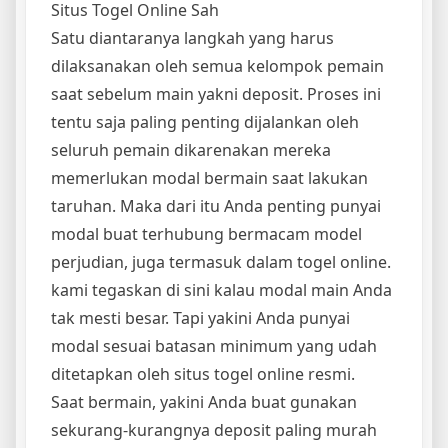
Situs Togel Online Sah
Satu diantaranya langkah yang harus
dilaksanakan oleh semua kelompok pemain
saat sebelum main yakni deposit. Proses ini
tentu saja paling penting dijalankan oleh
seluruh pemain dikarenakan mereka
memerlukan modal bermain saat lakukan
taruhan. Maka dari itu Anda penting punyai
modal buat terhubung bermacam model
perjudian, juga termasuk dalam togel online.
kami tegaskan di sini kalau modal main Anda
tak mesti besar. Tapi yakini Anda punyai
modal sesuai batasan minimum yang udah
ditetapkan oleh situs togel online resmi.
Saat bermain, yakini Anda buat gunakan
sekurang-kurangnya deposit paling murah