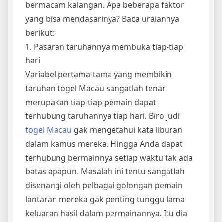
bermacam kalangan. Apa beberapa faktor
yang bisa mendasarinya? Baca uraiannya
berikut:
1. Pasaran taruhannya membuka tiap-tiap
hari
Variabel pertama-tama yang membikin
taruhan togel Macau sangatlah tenar
merupakan tiap-tiap pemain dapat
terhubung taruhannya tiap hari. Biro judi
togel Macau
gak mengetahui kata liburan
dalam kamus mereka. Hingga Anda dapat
terhubung bermainnya setiap waktu tak ada
batas apapun. Masalah ini tentu sangatlah
disenangi oleh pelbagai golongan pemain
lantaran mereka gak penting tunggu lama
keluaran hasil dalam permainannya. Itu dia