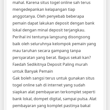
mahal. Karena situs togel online sah terus
mengedepankan kelapangan tiap
anggotanya. Oleh penyebab beberapa
pemain dapat lakukan deposit dengan bank
lokal dengan minal deposit terjangkau.
Perihal ini tentunya langsung disongsong
baik oleh seluruhnya kelompok pemain yang
mau taruhan secara gampang tanpa
persyaratan yang berat. Bagus sekali kan?
Faedah Sedikitnya Deposit Paling murah
untuk Banyak Pemain
Gak boleh sangsi terus untuk gunakan situs
togel online sah di internet yang sudah
siapkan alat pembayaran terkomplet seperti
bank lokal, dompet digital, sampai pulsa. Alat
pembayaran yang komplet pastinya bakal