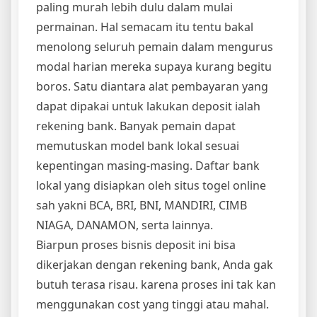
paling murah lebih dulu dalam mulai
permainan. Hal semacam itu tentu bakal
menolong seluruh pemain dalam mengurus
modal harian mereka supaya kurang begitu
boros. Satu diantara alat pembayaran yang
dapat dipakai untuk lakukan deposit ialah
rekening bank. Banyak pemain dapat
memutuskan model bank lokal sesuai
kepentingan masing-masing. Daftar bank
lokal yang disiapkan oleh situs togel online
sah yakni BCA, BRI, BNI, MANDIRI, CIMB
NIAGA, DANAMON, serta lainnya.
Biarpun proses bisnis deposit ini bisa
dikerjakan dengan rekening bank, Anda gak
butuh terasa risau. karena proses ini tak kan
menggunakan cost yang tinggi atau mahal.