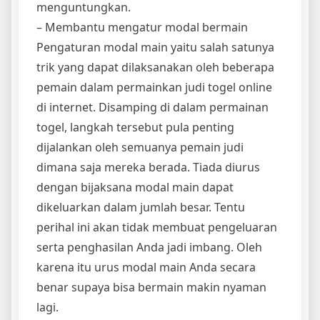
menguntungkan.
– Membantu mengatur modal bermain
Pengaturan modal main yaitu salah satunya
trik yang dapat dilaksanakan oleh beberapa
pemain dalam permainkan judi togel online
di internet. Disamping di dalam permainan
togel, langkah tersebut pula penting
dijalankan oleh semuanya pemain judi
dimana saja mereka berada. Tiada diurus
dengan bijaksana modal main dapat
dikeluarkan dalam jumlah besar. Tentu
perihal ini akan tidak membuat pengeluaran
serta penghasilan Anda jadi imbang. Oleh
karena itu urus modal main Anda secara
benar supaya bisa bermain makin nyaman
lagi.