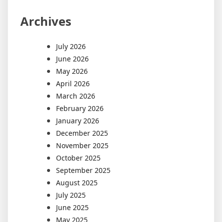
Archives
July 2026
June 2026
May 2026
April 2026
March 2026
February 2026
January 2026
December 2025
November 2025
October 2025
September 2025
August 2025
July 2025
June 2025
May 2025