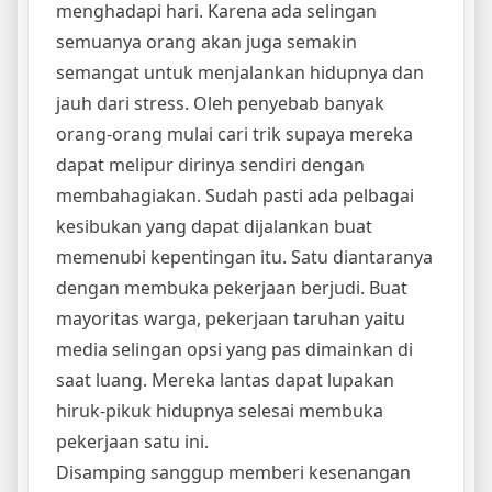
menghadapi hari. Karena ada selingan
semuanya orang akan juga semakin
semangat untuk menjalankan hidupnya dan
jauh dari stress. Oleh penyebab banyak
orang-orang mulai cari trik supaya mereka
dapat melipur dirinya sendiri dengan
membahagiakan. Sudah pasti ada pelbagai
kesibukan yang dapat dijalankan buat
memenubi kepentingan itu. Satu diantaranya
dengan membuka pekerjaan berjudi. Buat
mayoritas warga, pekerjaan taruhan yaitu
media selingan opsi yang pas dimainkan di
saat luang. Mereka lantas dapat lupakan
hiruk-pikuk hidupnya selesai membuka
pekerjaan satu ini.
Disamping sanggup memberi kesenangan