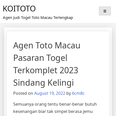
Skip
KOITOTO
to
content
Agen Judi Togel Toto Macau Terlengkap
Agen Toto Macau
Pasaran Togel
Terkomplet 2023
Sindang Kelingi
Posted on
August 19, 2022
by
6cm8c
Semuanya orang tentu benar-benar butuh
kesenangan biar tak simpel berasa jemu