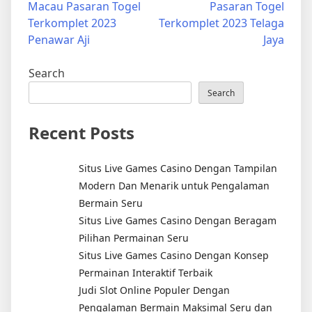
Macau Pasaran Togel
Pasaran Togel
navigation
Terkomplet 2023
Terkomplet 2023 Telaga
Penawar Aji
Jaya
Search
Search
Recent Posts
Situs Live Games Casino Dengan Tampilan
Modern Dan Menarik untuk Pengalaman
Bermain Seru
Situs Live Games Casino Dengan Beragam
Pilihan Permainan Seru
Situs Live Games Casino Dengan Konsep
Permainan Interaktif Terbaik
Judi Slot Online Populer Dengan
Pengalaman Bermain Maksimal Seru dan