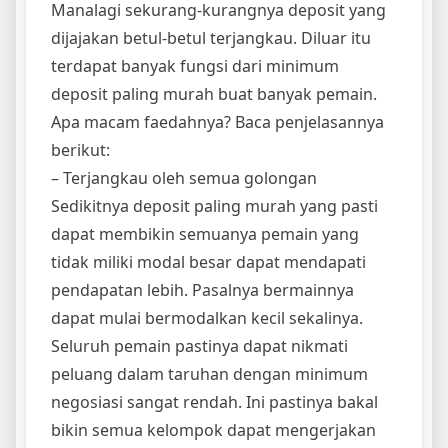
Manalagi sekurang-kurangnya deposit yang
dijajakan betul-betul terjangkau. Diluar itu
terdapat banyak fungsi dari minimum
deposit paling murah buat banyak pemain.
Apa macam faedahnya? Baca penjelasannya
berikut:
– Terjangkau oleh semua golongan
Sedikitnya deposit paling murah yang pasti
dapat membikin semuanya pemain yang
tidak miliki modal besar dapat mendapati
pendapatan lebih. Pasalnya bermainnya
dapat mulai bermodalkan kecil sekalinya.
Seluruh pemain pastinya dapat nikmati
peluang dalam taruhan dengan minimum
negosiasi sangat rendah. Ini pastinya bakal
bikin semua kelompok dapat mengerjakan