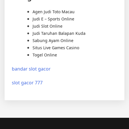
Agen Judi Toto Macau
Judi E – Sports Online
Judi Slot Online
Judi Taruhan Balapan Kuda
Sabung Ayam Online
Situs Live Games Casino
Togel Online
bandar slot gacor
slot gacor 777