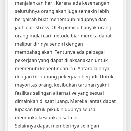
menjalankan hari. Karena ada kesenangan
seluruhnya orang akan juga semakin lebih
bergairah buat menempuh hidupnya dan
jauh dari stress. Oleh pemicu banyak orang-
orang mulai cari metode biar mereka dapat
melipur dirinya sendiri dengan
membahagiakan. Tentunya ada pelbagai
pekerjaan yang dapat dilaksanakan untuk
memenubi kepentingan itu. Antara lainnya
dengan terhubung pekerjaan berjudi. Untuk
mayoritas orang, kesibukan taruhan yakni
fasilitas selingan alternative yang sesuai
dimainkan di saat luang. Mereka lantas dapat
lupakan hiruk-pikuk hidupnya seusai
membuka kesibukan satu ini.
Selainnya dapat memberinya selingan