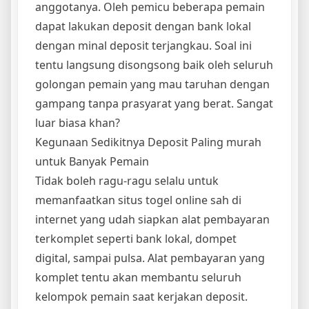
anggotanya. Oleh pemicu beberapa pemain
dapat lakukan deposit dengan bank lokal
dengan minal deposit terjangkau. Soal ini
tentu langsung disongsong baik oleh seluruh
golongan pemain yang mau taruhan dengan
gampang tanpa prasyarat yang berat. Sangat
luar biasa khan?
Kegunaan Sedikitnya Deposit Paling murah
untuk Banyak Pemain
Tidak boleh ragu-ragu selalu untuk
memanfaatkan situs togel online sah di
internet yang udah siapkan alat pembayaran
terkomplet seperti bank lokal, dompet
digital, sampai pulsa. Alat pembayaran yang
komplet tentu akan membantu seluruh
kelompok pemain saat kerjakan deposit.