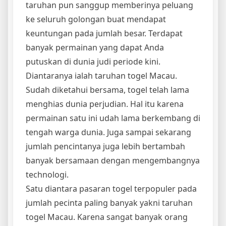
taruhan pun sanggup memberinya peluang
ke seluruh golongan buat mendapat
keuntungan pada jumlah besar. Terdapat
banyak permainan yang dapat Anda
putuskan di dunia judi periode kini.
Diantaranya ialah taruhan togel Macau.
Sudah diketahui bersama, togel telah lama
menghias dunia perjudian. Hal itu karena
permainan satu ini udah lama berkembang di
tengah warga dunia. Juga sampai sekarang
jumlah pencintanya juga lebih bertambah
banyak bersamaan dengan mengembangnya
technologi.
Satu diantara pasaran togel terpopuler pada
jumlah pecinta paling banyak yakni taruhan
togel Macau. Karena sangat banyak orang