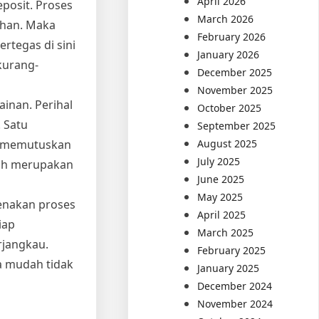
April 2026
posit. Proses
March 2026
uhan. Maka
February 2026
rtegas di sini
January 2026
kurang-
December 2025
November 2025
inan. Perihal
October 2025
 Satu
September 2025
August 2025
at memutuskan
July 2025
sah merupakan
June 2025
May 2025
renakan proses
April 2025
iap
March 2025
rjangkau.
February 2025
a mudah tidak
January 2025
December 2024
November 2024