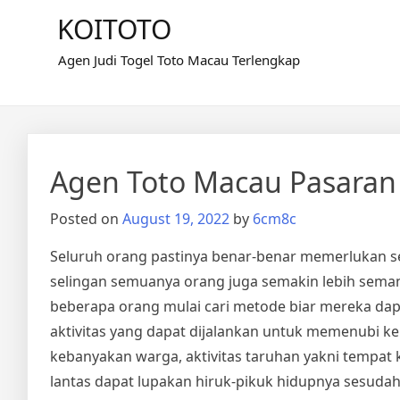
Skip
KOITOTO
to
content
Agen Judi Togel Toto Macau Terlengkap
Agen Toto Macau Pasaran
Posted on
August 19, 2022
by
6cm8c
Seluruh orang pastinya benar-benar memerlukan s
selingan semuanya orang juga semakin lebih semang
beberapa orang mulai cari metode biar mereka da
aktivitas yang dapat dijalankan untuk memenubi ke
kebanyakan warga, aktivitas taruhan yakni tempat
lantas dapat lupakan hiruk-pikuk hidupnya sesudah 