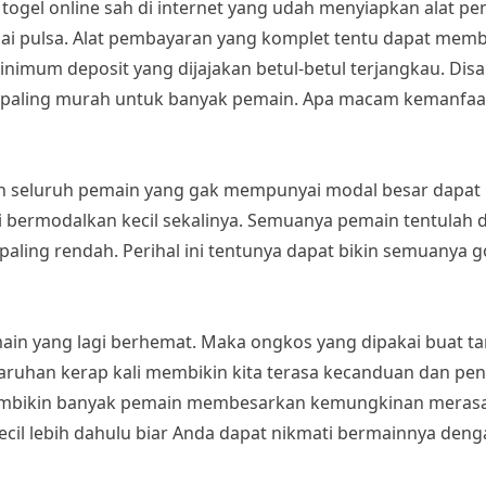
 togel online sah di internet yang udah menyiapkan alat p
mpai pulsa. Alat pembayaran yang komplet tentu dapat mem
nimum deposit yang dijajakan betul-betul terjangkau. Dis
t paling murah untuk banyak pemain. Apa macam kemanfaa
ikin seluruh pemain yang gak mempunyai modal besar dapa
 bermodalkan kecil sekalinya. Semuanya pemain tentulah 
aling rendah. Perihal ini tentunya dapat bikin semuanya 
in yang lagi berhemat. Maka ongkos yang dipakai buat ta
taruhan kerap kali membikin kita terasa kecanduan dan pen
 membikin banyak pemain membesarkan kemungkinan meras
cil lebih dahulu biar Anda dapat nikmati bermainnya deng