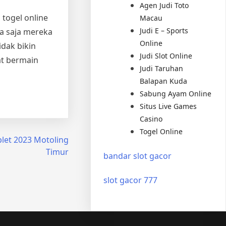
Agen Judi Toto
togel online
Macau
Judi E – Sports
na saja mereka
Online
idak bikin
Judi Slot Online
at bermain
Judi Taruhan
Balapan Kuda
Sabung Ayam Online
Situs Live Games
Casino
Togel Online
let 2023 Motoling
Timur
bandar slot gacor
slot gacor 777