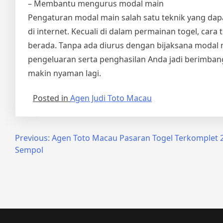
– Membantu mengurus modal main
Pengaturan modal main salah satu teknik yang dapa
di internet. Kecuali di dalam permainan togel, cara
berada. Tanpa ada diurus dengan bijaksana modal ma
pengeluaran serta penghasilan Anda jadi berimban
makin nyaman lagi.
Posted in
Agen Judi Toto Macau
Post
Previous:
Agen Toto Macau Pasaran Togel Terkomplet 
Sempol
navigation