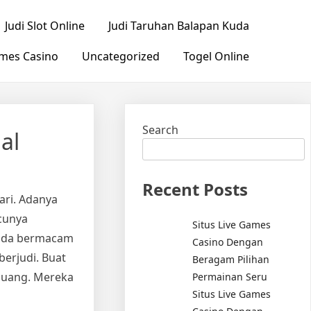
Judi Slot Online
Judi Taruhan Balapan Kuda
ames Casino
Uncategorized
Togel Online
Search
al
Recent Posts
ari. Adanya
cunya
Situs Live Games
 ada bermacam
Casino Dengan
erjudi. Buat
Beragam Pilihan
 luang. Mereka
Permainan Seru
Situs Live Games