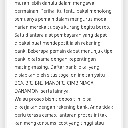
murah lebih dahulu dalam mengawali
permainan. Perihal itu tentu bakal menolong
semuanya pemain dalam mengurus modal
harian mereka supaya kurang begitu boros.
Satu diantara alat pembayaran yang dapat
dipakai buat mendeposit ialah rekening
bank. Beberapa pemain dapat menunjuk tipe
bank lokal sama dengan kepentingan
masing-masing. Daftar bank lokal yang
disiapkan oleh situs togel online sah yaitu
BCA, BRI, BNI, MANDIRI, CIMB NIAGA,
DANAMON, serta lainnya.
Walau proses bisnis deposit ini bisa
dikerjakan dengan rekening bank, Anda tidak
perlu terasa cemas. lantaran proses ini tak
kan mengkonsumsi cost yang tinggi atau