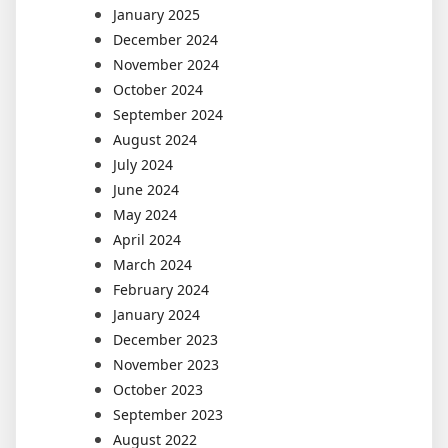
January 2025
December 2024
November 2024
October 2024
September 2024
August 2024
July 2024
June 2024
May 2024
April 2024
March 2024
February 2024
January 2024
December 2023
November 2023
October 2023
September 2023
August 2022