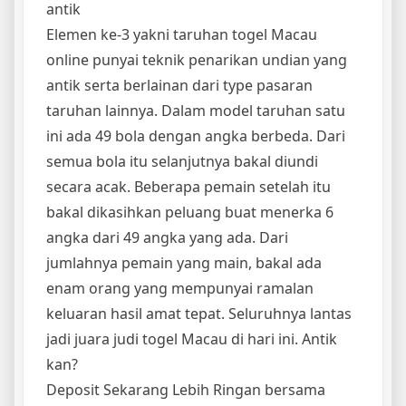
antik
Elemen ke-3 yakni taruhan togel Macau
online punyai teknik penarikan undian yang
antik serta berlainan dari type pasaran
taruhan lainnya. Dalam model taruhan satu
ini ada 49 bola dengan angka berbeda. Dari
semua bola itu selanjutnya bakal diundi
secara acak. Beberapa pemain setelah itu
bakal dikasihkan peluang buat menerka 6
angka dari 49 angka yang ada. Dari
jumlahnya pemain yang main, bakal ada
enam orang yang mempunyai ramalan
keluaran hasil amat tepat. Seluruhnya lantas
jadi juara judi togel Macau di hari ini. Antik
kan?
Deposit Sekarang Lebih Ringan bersama