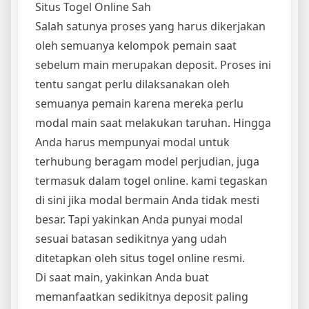
Situs Togel Online Sah
Salah satunya proses yang harus dikerjakan
oleh semuanya kelompok pemain saat
sebelum main merupakan deposit. Proses ini
tentu sangat perlu dilaksanakan oleh
semuanya pemain karena mereka perlu
modal main saat melakukan taruhan. Hingga
Anda harus mempunyai modal untuk
terhubung beragam model perjudian, juga
termasuk dalam togel online. kami tegaskan
di sini jika modal bermain Anda tidak mesti
besar. Tapi yakinkan Anda punyai modal
sesuai batasan sedikitnya yang udah
ditetapkan oleh situs togel online resmi.
Di saat main, yakinkan Anda buat
memanfaatkan sedikitnya deposit paling