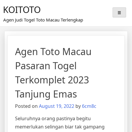
Skip
KOITOTO
to
content
Agen Judi Togel Toto Macau Terlengkap
Agen Toto Macau
Pasaran Togel
Terkomplet 2023
Tanjung Emas
Posted on
August 19, 2022
by
6cm8c
Seluruhnya orang pastinya begitu
memerlukan selingan biar tak gampang