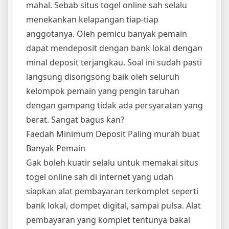
mahal. Sebab situs togel online sah selalu
menekankan kelapangan tiap-tiap
anggotanya. Oleh pemicu banyak pemain
dapat mendeposit dengan bank lokal dengan
minal deposit terjangkau. Soal ini sudah pasti
langsung disongsong baik oleh seluruh
kelompok pemain yang pengin taruhan
dengan gampang tidak ada persyaratan yang
berat. Sangat bagus kan?
Faedah Minimum Deposit Paling murah buat
Banyak Pemain
Gak boleh kuatir selalu untuk memakai situs
togel online sah di internet yang udah
siapkan alat pembayaran terkomplet seperti
bank lokal, dompet digital, sampai pulsa. Alat
pembayaran yang komplet tentunya bakal