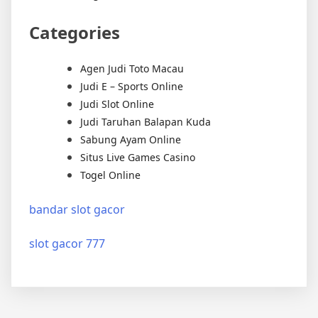
Categories
Agen Judi Toto Macau
Judi E – Sports Online
Judi Slot Online
Judi Taruhan Balapan Kuda
Sabung Ayam Online
Situs Live Games Casino
Togel Online
bandar slot gacor
slot gacor 777