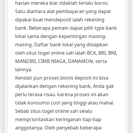
harian mereka biar tidaklah terlalu boros.
Satu diantara alat pembayaran yang dapat
dipakai buat mendeposit ialah rekening
bank. Beberapa pemain dapat pilih type bank
lokal sama dengan kepentingan masing-
masing. Daftar bank lokal yang disiapkan
oleh situs togel online sah ialah BCA, BRI, BNI,
MANDIRI, CIMB NIAGA, DANAMON, serta
lainnya.
Kendati pun proses bisnis deposit ini bisa
dijalankan dengan rekening bank, Anda gak
perlu terasa risau. karena proses ini akan
tidak konsumsi cost yang tinggi atau mahal.
Sebab situs togel online sah selalu
memprioritaskan keringanan tiap-tiap
anggotanya. Oleh penyebab beberapa