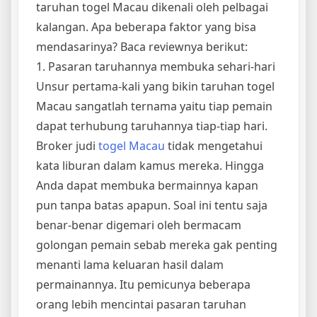
taruhan togel Macau dikenali oleh pelbagai
kalangan. Apa beberapa faktor yang bisa
mendasarinya? Baca reviewnya berikut:
1. Pasaran taruhannya membuka sehari-hari
Unsur pertama-kali yang bikin taruhan togel
Macau sangatlah ternama yaitu tiap pemain
dapat terhubung taruhannya tiap-tiap hari.
Broker judi
togel Macau
tidak mengetahui
kata liburan dalam kamus mereka. Hingga
Anda dapat membuka bermainnya kapan
pun tanpa batas apapun. Soal ini tentu saja
benar-benar digemari oleh bermacam
golongan pemain sebab mereka gak penting
menanti lama keluaran hasil dalam
permainannya. Itu pemicunya beberapa
orang lebih mencintai pasaran taruhan