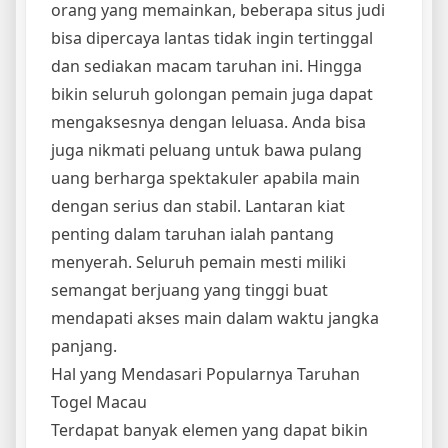
orang yang memainkan, beberapa situs judi
bisa dipercaya lantas tidak ingin tertinggal
dan sediakan macam taruhan ini. Hingga
bikin seluruh golongan pemain juga dapat
mengaksesnya dengan leluasa. Anda bisa
juga nikmati peluang untuk bawa pulang
uang berharga spektakuler apabila main
dengan serius dan stabil. Lantaran kiat
penting dalam taruhan ialah pantang
menyerah. Seluruh pemain mesti miliki
semangat berjuang yang tinggi buat
mendapati akses main dalam waktu jangka
panjang.
Hal yang Mendasari Popularnya Taruhan
Togel Macau
Terdapat banyak elemen yang dapat bikin