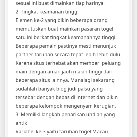
sesuai ini buat dimainkan tiap harinya.
2. Tingkat keamanan tinggi
Elemen ke-2 yang bikin beberapa orang
memutuskan buat mainkan pasaran togel
satu ini berkat tingkat keamanannya tinggi.
Beberapa pemain pastinya mesti menunjuk
partner taruhan secara tepat lebih-lebih dulu.
Karena situs terhebat akan memberi peluang
main dengan aman jauh makin tinggi dari
beberapa situs lainnya. Manalagi sekarang
sudahlah banyak blog judi palsu yang
tersebar dengan bebas di internet dan bikin
beberapa kelompok mengenyam kerugian.
3. Memiliki langkah penarikan undian yang
antik
Variabel ke-3 yaitu taruhan togel Macau