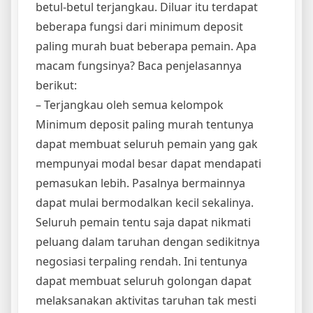
betul-betul terjangkau. Diluar itu terdapat
beberapa fungsi dari minimum deposit
paling murah buat beberapa pemain. Apa
macam fungsinya? Baca penjelasannya
berikut:
– Terjangkau oleh semua kelompok
Minimum deposit paling murah tentunya
dapat membuat seluruh pemain yang gak
mempunyai modal besar dapat mendapati
pemasukan lebih. Pasalnya bermainnya
dapat mulai bermodalkan kecil sekalinya.
Seluruh pemain tentu saja dapat nikmati
peluang dalam taruhan dengan sedikitnya
negosiasi terpaling rendah. Ini tentunya
dapat membuat seluruh golongan dapat
melaksanakan aktivitas taruhan tak mesti