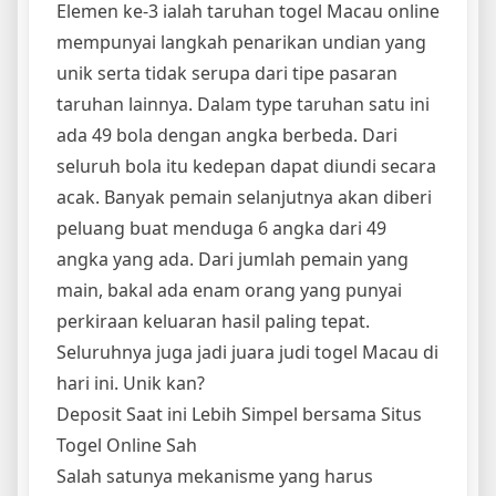
Elemen ke-3 ialah taruhan togel Macau online
mempunyai langkah penarikan undian yang
unik serta tidak serupa dari tipe pasaran
taruhan lainnya. Dalam type taruhan satu ini
ada 49 bola dengan angka berbeda. Dari
seluruh bola itu kedepan dapat diundi secara
acak. Banyak pemain selanjutnya akan diberi
peluang buat menduga 6 angka dari 49
angka yang ada. Dari jumlah pemain yang
main, bakal ada enam orang yang punyai
perkiraan keluaran hasil paling tepat.
Seluruhnya juga jadi juara judi togel Macau di
hari ini. Unik kan?
Deposit Saat ini Lebih Simpel bersama Situs
Togel Online Sah
Salah satunya mekanisme yang harus