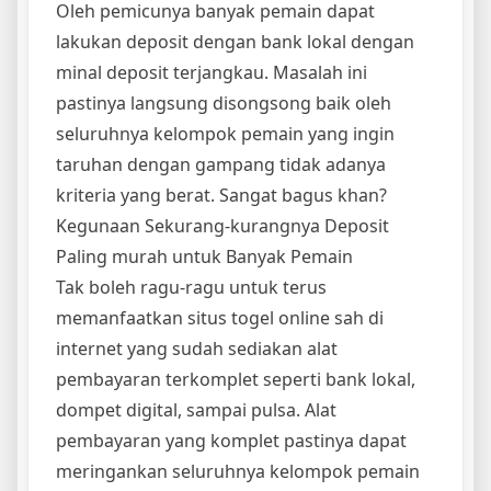
Oleh pemicunya banyak pemain dapat
lakukan deposit dengan bank lokal dengan
minal deposit terjangkau. Masalah ini
pastinya langsung disongsong baik oleh
seluruhnya kelompok pemain yang ingin
taruhan dengan gampang tidak adanya
kriteria yang berat. Sangat bagus khan?
Kegunaan Sekurang-kurangnya Deposit
Paling murah untuk Banyak Pemain
Tak boleh ragu-ragu untuk terus
memanfaatkan situs togel online sah di
internet yang sudah sediakan alat
pembayaran terkomplet seperti bank lokal,
dompet digital, sampai pulsa. Alat
pembayaran yang komplet pastinya dapat
meringankan seluruhnya kelompok pemain