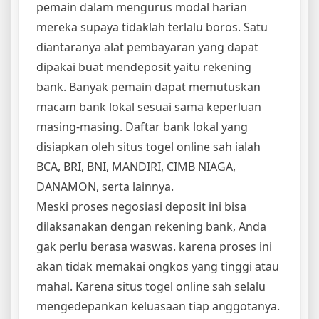
pemain dalam mengurus modal harian
mereka supaya tidaklah terlalu boros. Satu
diantaranya alat pembayaran yang dapat
dipakai buat mendeposit yaitu rekening
bank. Banyak pemain dapat memutuskan
macam bank lokal sesuai sama keperluan
masing-masing. Daftar bank lokal yang
disiapkan oleh situs togel online sah ialah
BCA, BRI, BNI, MANDIRI, CIMB NIAGA,
DANAMON, serta lainnya.
Meski proses negosiasi deposit ini bisa
dilaksanakan dengan rekening bank, Anda
gak perlu berasa waswas. karena proses ini
akan tidak memakai ongkos yang tinggi atau
mahal. Karena situs togel online sah selalu
mengedepankan keluasaan tiap anggotanya.