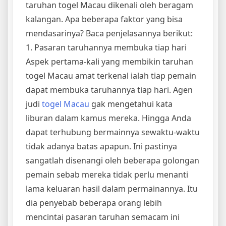
taruhan togel Macau dikenali oleh beragam
kalangan. Apa beberapa faktor yang bisa
mendasarinya? Baca penjelasannya berikut:
1. Pasaran taruhannya membuka tiap hari
Aspek pertama-kali yang membikin taruhan
togel Macau amat terkenal ialah tiap pemain
dapat membuka taruhannya tiap hari. Agen
judi
togel Macau
gak mengetahui kata
liburan dalam kamus mereka. Hingga Anda
dapat terhubung bermainnya sewaktu-waktu
tidak adanya batas apapun. Ini pastinya
sangatlah disenangi oleh beberapa golongan
pemain sebab mereka tidak perlu menanti
lama keluaran hasil dalam permainannya. Itu
dia penyebab beberapa orang lebih
mencintai pasaran taruhan semacam ini