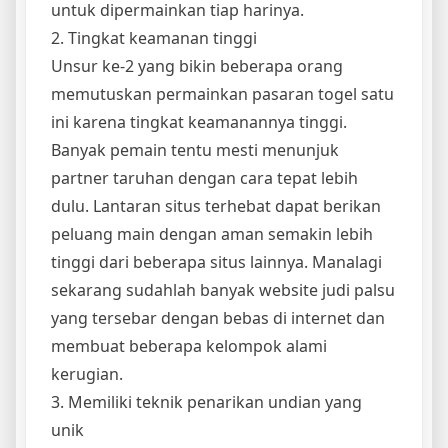
untuk dipermainkan tiap harinya.
2. Tingkat keamanan tinggi
Unsur ke-2 yang bikin beberapa orang
memutuskan permainkan pasaran togel satu
ini karena tingkat keamanannya tinggi.
Banyak pemain tentu mesti menunjuk
partner taruhan dengan cara tepat lebih
dulu. Lantaran situs terhebat dapat berikan
peluang main dengan aman semakin lebih
tinggi dari beberapa situs lainnya. Manalagi
sekarang sudahlah banyak website judi palsu
yang tersebar dengan bebas di internet dan
membuat beberapa kelompok alami
kerugian.
3. Memiliki teknik penarikan undian yang
unik