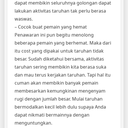
dapat membikin seluruhnya golongan dapat
lakukan aktivitas taruhan tak perlu berasa
waswas.
– Cocok buat pemain yang hemat
Penawaran ini pun begitu menolong
beberapa pemain yang berhemat. Maka dari
itu cost yang dipakai untuk taruhan tidak
besar. Sudah diketahui bersama, aktivitas
taruhan sering membikin kita berasa suka
dan mau terus kerjakan taruhan. Tapi hal itu
cuman akan membikin banyak pemain
membesarkan kemungkinan mengenyam
rugi dengan jumlah besar. Mulai taruhan
bermodalkan kecil lebih dulu supaya Anda
dapat nikmati bermainnya dengan
menguntungkan.