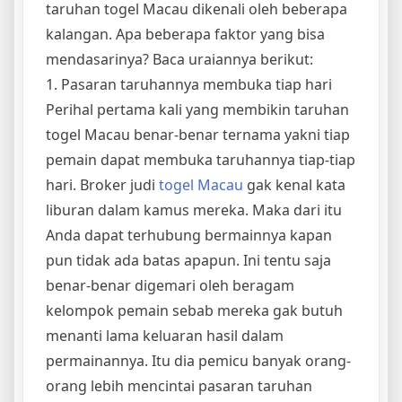
taruhan togel Macau dikenali oleh beberapa
kalangan. Apa beberapa faktor yang bisa
mendasarinya? Baca uraiannya berikut:
1. Pasaran taruhannya membuka tiap hari
Perihal pertama kali yang membikin taruhan
togel Macau benar-benar ternama yakni tiap
pemain dapat membuka taruhannya tiap-tiap
hari. Broker judi
togel Macau
gak kenal kata
liburan dalam kamus mereka. Maka dari itu
Anda dapat terhubung bermainnya kapan
pun tidak ada batas apapun. Ini tentu saja
benar-benar digemari oleh beragam
kelompok pemain sebab mereka gak butuh
menanti lama keluaran hasil dalam
permainannya. Itu dia pemicu banyak orang-
orang lebih mencintai pasaran taruhan