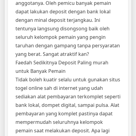
anggotanya. Oleh pemicu banyak pemain
dapat lakukan deposit dengan bank lokal
dengan minal deposit terjangkau. Ini
tentunya langsung disongsong baik oleh
seluruh kelompok pemain yang pengin
taruhan dengan gampang tanpa persyaratan
yang berat. Sangat atraktif kan?
Faedah Sedikitnya Deposit Paling murah
untuk Banyak Pemain
Tidak boleh kuatir selalu untuk gunakan situs
togel online sah di internet yang udah
sediakan alat pembayaran terkomplet seperti
bank lokal, dompet digital, sampai pulsa. Alat
pembayaran yang komplet pastinya dapat
mempermudah seluruhnya kelompok
pemain saat melakukan deposit. Apa lagi