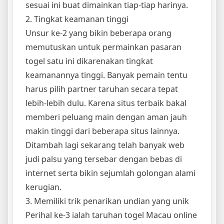
sesuai ini buat dimainkan tiap-tiap harinya.
2. Tingkat keamanan tinggi
Unsur ke-2 yang bikin beberapa orang
memutuskan untuk permainkan pasaran
togel satu ini dikarenakan tingkat
keamanannya tinggi. Banyak pemain tentu
harus pilih partner taruhan secara tepat
lebih-lebih dulu. Karena situs terbaik bakal
memberi peluang main dengan aman jauh
makin tinggi dari beberapa situs lainnya.
Ditambah lagi sekarang telah banyak web
judi palsu yang tersebar dengan bebas di
internet serta bikin sejumlah golongan alami
kerugian.
3. Memiliki trik penarikan undian yang unik
Perihal ke-3 ialah taruhan togel Macau online