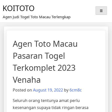
Skip
KOITOTO
to
content
Agen Judi Togel Toto Macau Terlengkap
Agen Toto Macau
Pasaran Togel
Terkomplet 2023
Venaha
Posted on
August 19, 2022
by
6cm8c
Seluruh orang tentunya amat perlu
kesenangan supaya tidak ringan berasa