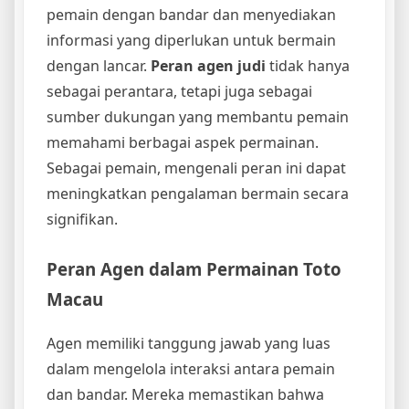
pemain dengan bandar dan menyediakan
informasi yang diperlukan untuk bermain
dengan lancar.
Peran agen judi
tidak hanya
sebagai perantara, tetapi juga sebagai
sumber dukungan yang membantu pemain
memahami berbagai aspek permainan.
Sebagai pemain, mengenali peran ini dapat
meningkatkan pengalaman bermain secara
signifikan.
Peran Agen dalam Permainan Toto
Macau
Agen memiliki tanggung jawab yang luas
dalam mengelola interaksi antara pemain
dan bandar. Mereka memastikan bahwa