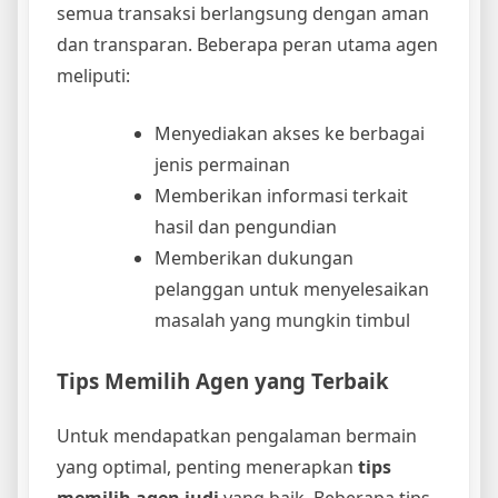
semua transaksi berlangsung dengan aman
dan transparan. Beberapa peran utama agen
meliputi:
Menyediakan akses ke berbagai
jenis permainan
Memberikan informasi terkait
hasil dan pengundian
Memberikan dukungan
pelanggan untuk menyelesaikan
masalah yang mungkin timbul
Tips Memilih Agen yang Terbaik
Untuk mendapatkan pengalaman bermain
yang optimal, penting menerapkan
tips