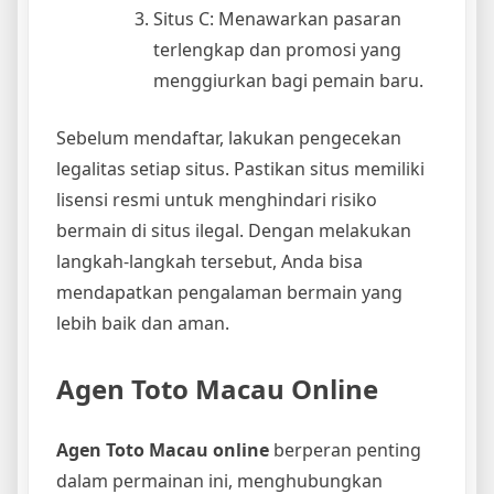
Situs C: Menawarkan pasaran
terlengkap dan promosi yang
menggiurkan bagi pemain baru.
Sebelum mendaftar, lakukan pengecekan
legalitas setiap situs. Pastikan situs memiliki
lisensi resmi untuk menghindari risiko
bermain di situs ilegal. Dengan melakukan
langkah-langkah tersebut, Anda bisa
mendapatkan pengalaman bermain yang
lebih baik dan aman.
Agen Toto Macau Online
Agen Toto Macau online
berperan penting
dalam permainan ini, menghubungkan