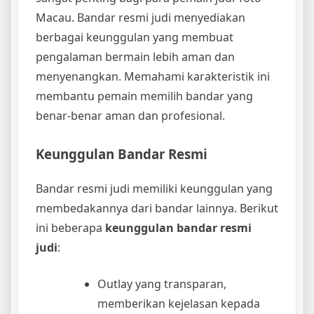
Macau. Bandar resmi judi menyediakan
berbagai keunggulan yang membuat
pengalaman bermain lebih aman dan
menyenangkan. Memahami karakteristik ini
membantu pemain memilih bandar yang
benar-benar aman dan profesional.
Keunggulan Bandar Resmi
Bandar resmi judi memiliki keunggulan yang
membedakannya dari bandar lainnya. Berikut
ini beberapa
keunggulan bandar resmi
judi
:
Outlay yang transparan,
memberikan kejelasan kepada