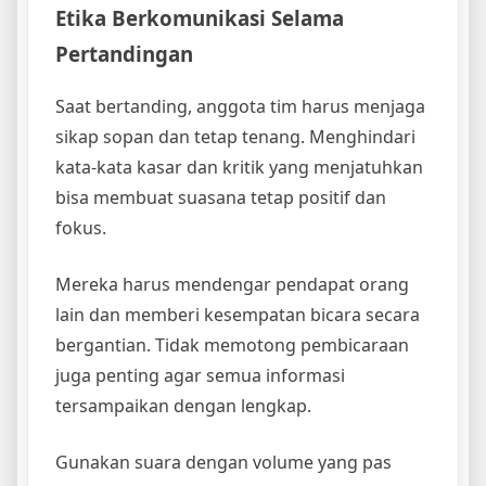
Etika Berkomunikasi Selama
Pertandingan
Saat bertanding, anggota tim harus menjaga
sikap sopan dan tetap tenang. Menghindari
kata-kata kasar dan kritik yang menjatuhkan
bisa membuat suasana tetap positif dan
fokus.
Mereka harus mendengar pendapat orang
lain dan memberi kesempatan bicara secara
bergantian. Tidak memotong pembicaraan
juga penting agar semua informasi
tersampaikan dengan lengkap.
Gunakan suara dengan volume yang pas