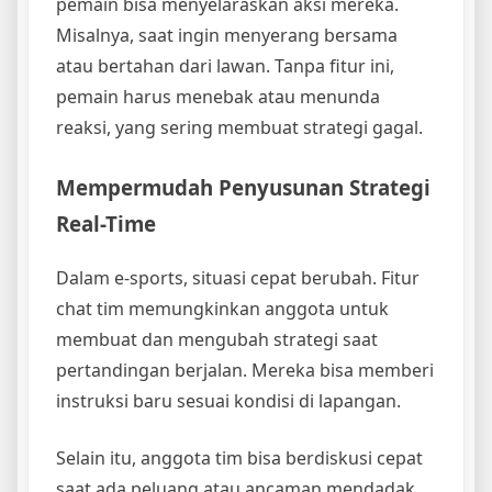
pemain bisa menyelaraskan aksi mereka.
Misalnya, saat ingin menyerang bersama
atau bertahan dari lawan. Tanpa fitur ini,
pemain harus menebak atau menunda
reaksi, yang sering membuat strategi gagal.
Mempermudah Penyusunan Strategi
Real-Time
Dalam e-sports, situasi cepat berubah. Fitur
chat tim memungkinkan anggota untuk
membuat dan mengubah strategi saat
pertandingan berjalan. Mereka bisa memberi
instruksi baru sesuai kondisi di lapangan.
Selain itu, anggota tim bisa berdiskusi cepat
saat ada peluang atau ancaman mendadak.