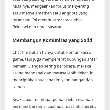
Misalnya, mengalihkan fokus menyerang
atau menyelamatkan satu anggota yang
terancam. Ini membuat strategi lebih
fleksibel dan tepat sasaran.
Membangun Komunitas yang Solid
Chat tim bukan hanya untuk komunikasi di
game, tapi juga mempererat hubungan antar
pemain. Dengan sering berbicara, mereka
saling mengenal dan merasa lebih dekat. Ini
menciptakan suasana tim yang hangat dan
ramah.
Keakraban membuat pemain lebih nyaman
bermain bersama. Saat ada masalah, mereka