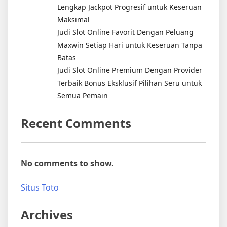
Lengkap Jackpot Progresif untuk Keseruan
Maksimal
Judi Slot Online Favorit Dengan Peluang
Maxwin Setiap Hari untuk Keseruan Tanpa
Batas
Judi Slot Online Premium Dengan Provider
Terbaik Bonus Eksklusif Pilihan Seru untuk
Semua Pemain
Recent Comments
No comments to show.
Situs Toto
Archives