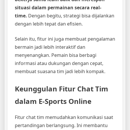
situasi dalam permainan secara real-
time.
Dengan begitu, strategi bisa dijalankan
dengan lebih tepat dan efisien.
Selain itu, fitur ini juga membuat pengalaman
bermain jadi lebih interaktif dan
menyenangkan. Pemain bisa berbagi
informasi atau dukungan dengan cepat,
membuat suasana tim jadi lebih kompak.
Keunggulan Fitur Chat Tim
dalam E-Sports Online
Fitur chat tim memudahkan komunikasi saat
pertandingan berlangsung. Ini membantu