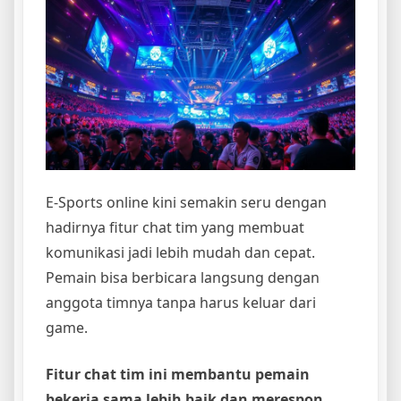
E-Sports online kini semakin seru dengan
hadirnya fitur chat tim yang membuat
komunikasi jadi lebih mudah dan cepat.
Pemain bisa berbicara langsung dengan
anggota timnya tanpa harus keluar dari
game.
Fitur chat tim ini membantu pemain
bekerja sama lebih baik dan merespon