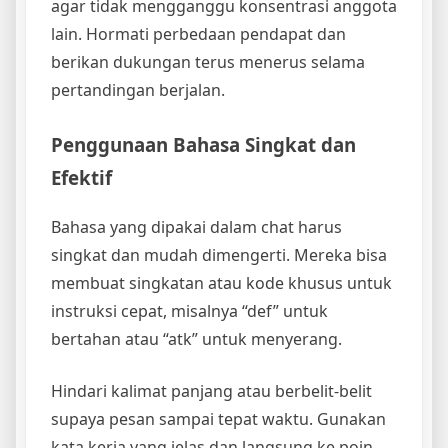
agar tidak mengganggu konsentrasi anggota
lain. Hormati perbedaan pendapat dan
berikan dukungan terus menerus selama
pertandingan berjalan.
Penggunaan Bahasa Singkat dan
Efektif
Bahasa yang dipakai dalam chat harus
singkat dan mudah dimengerti. Mereka bisa
membuat singkatan atau kode khusus untuk
instruksi cepat, misalnya “def” untuk
bertahan atau “atk” untuk menyerang.
Hindari kalimat panjang atau berbelit-belit
supaya pesan sampai tepat waktu. Gunakan
kata kerja yang jelas dan langsung ke poin