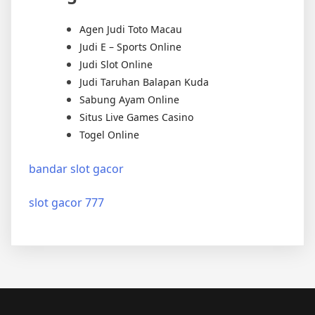
Agen Judi Toto Macau
Judi E – Sports Online
Judi Slot Online
Judi Taruhan Balapan Kuda
Sabung Ayam Online
Situs Live Games Casino
Togel Online
bandar slot gacor
slot gacor 777