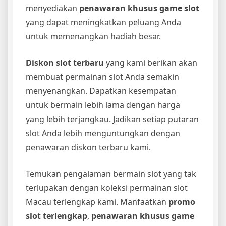
menyediakan
penawaran khusus game slot
yang dapat meningkatkan peluang Anda
untuk memenangkan hadiah besar.
Diskon slot terbaru
yang kami berikan akan
membuat permainan slot Anda semakin
menyenangkan. Dapatkan kesempatan
untuk bermain lebih lama dengan harga
yang lebih terjangkau. Jadikan setiap putaran
slot Anda lebih menguntungkan dengan
penawaran diskon terbaru kami.
Temukan pengalaman bermain slot yang tak
terlupakan dengan koleksi permainan slot
Macau terlengkap kami. Manfaatkan
promo
slot terlengkap
,
penawaran khusus game