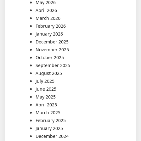
May 2026
April 2026
March 2026
February 2026
January 2026
December 2025
November 2025
October 2025
September 2025
August 2025
July 2025
June 2025
May 2025
April 2025
March 2025
February 2025
January 2025
December 2024