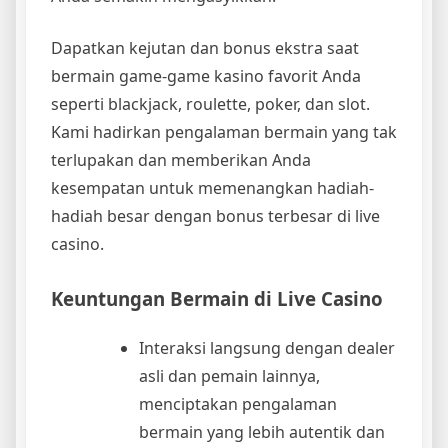
Dapatkan kejutan dan bonus ekstra saat
bermain game-game kasino favorit Anda
seperti blackjack, roulette, poker, dan slot.
Kami hadirkan pengalaman bermain yang tak
terlupakan dan memberikan Anda
kesempatan untuk memenangkan hadiah-
hadiah besar dengan bonus terbesar di live
casino.
Keuntungan Bermain di Live Casino
Interaksi langsung dengan dealer
asli dan pemain lainnya,
menciptakan pengalaman
bermain yang lebih autentik dan