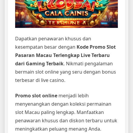
Dapatkan penawaran khusus dan
kesempatan besar dengan
Kode Promo Slot
Pasaran Macau Terlengkap Live Terbaru
dari Gaming Terbaik
. Nikmati pengalaman
bermain slot online yang seru dengan bonus
terbesar di live casino.
Promo slot online
menjadi lebih
menyenangkan dengan koleksi permainan
slot Macau paling lengkap. Manfaatkan
penawaran khusus dan diskon terbaru untuk
meningkatkan peluang menang Anda.