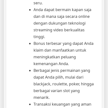
seru.
Anda dapat bermain kapan saja
dan di mana saja secara online
dengan dukungan teknologi
streaming video berkualitas
tinggi.
Bonus terbesar yang dapat Anda
klaim dan manfaatkan untuk
meningkatkan peluang
kemenangan Anda.
Berbagai jenis permainan yang
dapat Anda pilih, mulai dari
blackjack, roulette, poker, hingga
berbagai varian slot yang
menarik.
Transaksi keuangan yang aman