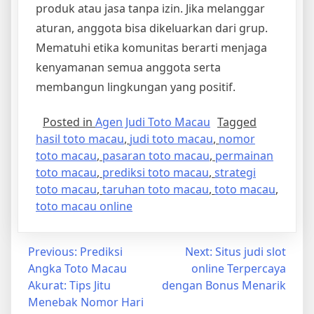
produk atau jasa tanpa izin. Jika melanggar
aturan, anggota bisa dikeluarkan dari grup.
Mematuhi etika komunitas berarti menjaga
kenyamanan semua anggota serta
membangun lingkungan yang positif.
Posted in
Agen Judi Toto Macau
Tagged
hasil toto macau
,
judi toto macau
,
nomor
toto macau
,
pasaran toto macau
,
permainan
toto macau
,
prediksi toto macau
,
strategi
toto macau
,
taruhan toto macau
,
toto macau
,
toto macau online
Post
Previous:
Prediksi
Next:
Situs judi slot
Angka Toto Macau
online Terpercaya
navigation
Akurat: Tips Jitu
dengan Bonus Menarik
Menebak Nomor Hari