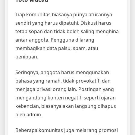
Tiap komunitas biasanya punya aturannya
sendiri yang harus dipatuhi. Diskusi harus
tetap sopan dan tidak boleh saling menghina
antar anggota. Pengguna dilarang
membagikan data palsu, spam, atau
penipuan.
Seringnya, anggota harus menggunakan
bahasa yang ramah, tidak provokatif, dan
menjaga privasi orang lain. Postingan yang
mengandung konten negatif, seperti ujaran
kebencian, biasanya akan langsung dihapus
oleh admin.
Beberapa komunitas juga melarang promosi