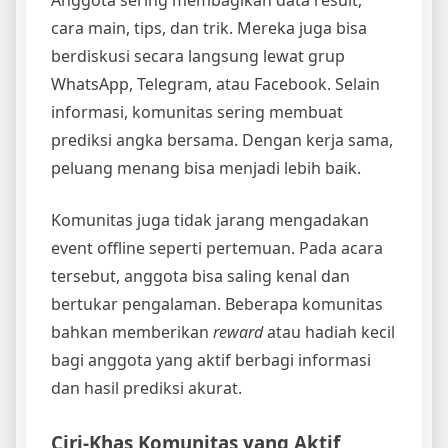
Anggota sering membagikan data result,
cara main, tips, dan trik. Mereka juga bisa
berdiskusi secara langsung lewat grup
WhatsApp, Telegram, atau Facebook. Selain
informasi, komunitas sering membuat
prediksi angka bersama. Dengan kerja sama,
peluang menang bisa menjadi lebih baik.
Komunitas juga tidak jarang mengadakan
event offline seperti pertemuan. Pada acara
tersebut, anggota bisa saling kenal dan
bertukar pengalaman. Beberapa komunitas
bahkan memberikan
reward
atau hadiah kecil
bagi anggota yang aktif berbagi informasi
dan hasil prediksi akurat.
Ciri-Khas Komunitas yang Aktif