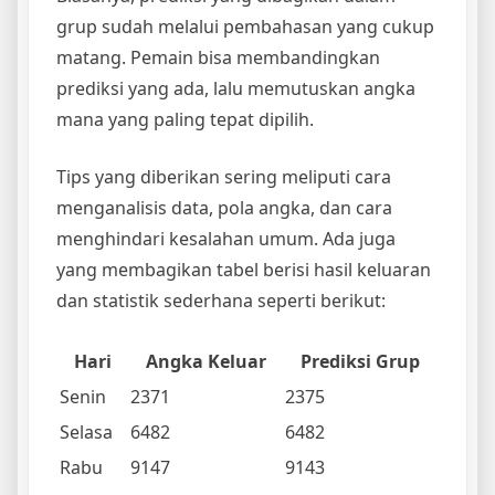
grup sudah melalui pembahasan yang cukup
matang. Pemain bisa membandingkan
prediksi yang ada, lalu memutuskan angka
mana yang paling tepat dipilih.
Tips yang diberikan sering meliputi cara
menganalisis data, pola angka, dan cara
menghindari kesalahan umum. Ada juga
yang membagikan tabel berisi hasil keluaran
dan statistik sederhana seperti berikut:
Hari
Angka Keluar
Prediksi Grup
Senin
2371
2375
Selasa
6482
6482
Rabu
9147
9143