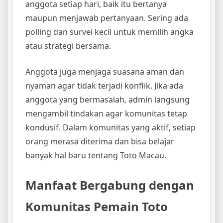
anggota setiap hari, baik itu bertanya
maupun menjawab pertanyaan. Sering ada
polling dan survei kecil untuk memilih angka
atau strategi bersama.
Anggota juga menjaga suasana aman dan
nyaman agar tidak terjadi konflik. Jika ada
anggota yang bermasalah, admin langsung
mengambil tindakan agar komunitas tetap
kondusif. Dalam komunitas yang aktif, setiap
orang merasa diterima dan bisa belajar
banyak hal baru tentang Toto Macau.
Manfaat Bergabung dengan
Komunitas Pemain Toto