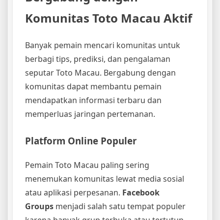
Komunitas Toto Macau Aktif
Banyak pemain mencari komunitas untuk
berbagi tips, prediksi, dan pengalaman
seputar Toto Macau. Bergabung dengan
komunitas dapat membantu pemain
mendapatkan informasi terbaru dan
memperluas jaringan pertemanan.
Platform Online Populer
Pemain Toto Macau paling sering
menemukan komunitas lewat media sosial
atau aplikasi perpesanan.
Facebook
Groups
menjadi salah satu tempat populer
karena banyak grup terbuka atau tertutup