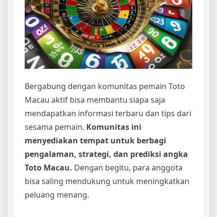
Bergabung dengan komunitas pemain Toto
Macau aktif bisa membantu siapa saja
mendapatkan informasi terbaru dan tips dari
sesama pemain.
Komunitas ini
menyediakan tempat untuk berbagi
pengalaman, strategi, dan prediksi angka
Toto Macau.
Dengan begitu, para anggota
bisa saling mendukung untuk meningkatkan
peluang menang.