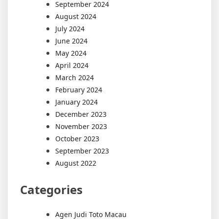
September 2024
August 2024
July 2024
June 2024
May 2024
April 2024
March 2024
February 2024
January 2024
December 2023
November 2023
October 2023
September 2023
August 2022
Categories
Agen Judi Toto Macau