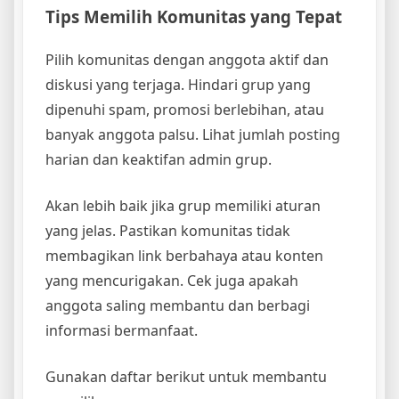
Tips Memilih Komunitas yang Tepat
Pilih komunitas dengan anggota aktif dan
diskusi yang terjaga. Hindari grup yang
dipenuhi spam, promosi berlebihan, atau
banyak anggota palsu. Lihat jumlah posting
harian dan keaktifan admin grup.
Akan lebih baik jika grup memiliki aturan
yang jelas. Pastikan komunitas tidak
membagikan link berbahaya atau konten
yang mencurigakan. Cek juga apakah
anggota saling membantu dan berbagi
informasi bermanfaat.
Gunakan daftar berikut untuk membantu