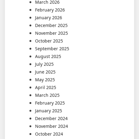
March 2026
February 2026
January 2026
December 2025
November 2025
October 2025
September 2025
August 2025
July 2025
June 2025
May 2025
April 2025
March 2025
February 2025
January 2025
December 2024
November 2024
October 2024