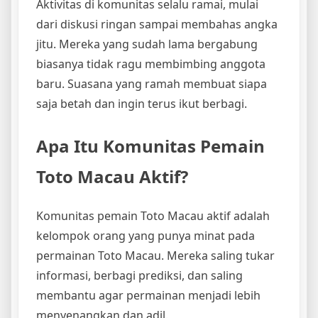
Aktivitas di komunitas selalu ramai, mulai
dari diskusi ringan sampai membahas angka
jitu. Mereka yang sudah lama bergabung
biasanya tidak ragu membimbing anggota
baru. Suasana yang ramah membuat siapa
saja betah dan ingin terus ikut berbagi.
Apa Itu Komunitas Pemain
Toto Macau Aktif?
Komunitas pemain Toto Macau aktif adalah
kelompok orang yang punya minat pada
permainan Toto Macau. Mereka saling tukar
informasi, berbagi prediksi, dan saling
membantu agar permainan menjadi lebih
menyenangkan dan adil.