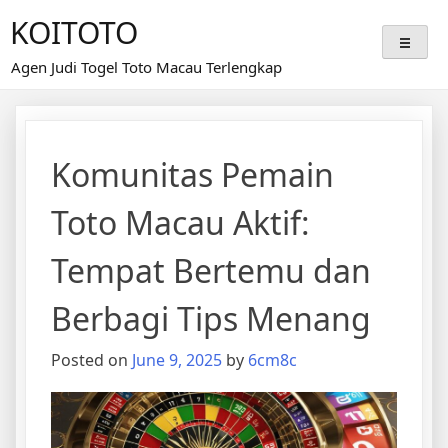
Skip
KOITOTO
to
content
Agen Judi Togel Toto Macau Terlengkap
Komunitas Pemain
Toto Macau Aktif:
Tempat Bertemu dan
Berbagi Tips Menang
Posted on
June 9, 2025
by
6cm8c