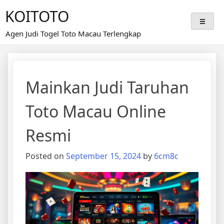
Skip
KOITOTO
to
content
Agen Judi Togel Toto Macau Terlengkap
Mainkan Judi Taruhan
Toto Macau Online
Resmi
Posted on
September 15, 2024
by
6cm8c