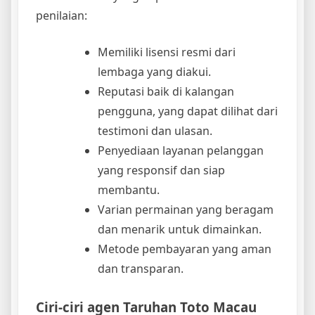
penilaian:
Memiliki lisensi resmi dari
lembaga yang diakui.
Reputasi baik di kalangan
pengguna, yang dapat dilihat dari
testimoni dan ulasan.
Penyediaan layanan pelanggan
yang responsif dan siap
membantu.
Varian permainan yang beragam
dan menarik untuk dimainkan.
Metode pembayaran yang aman
dan transparan.
Ciri-ciri agen Taruhan Toto Macau