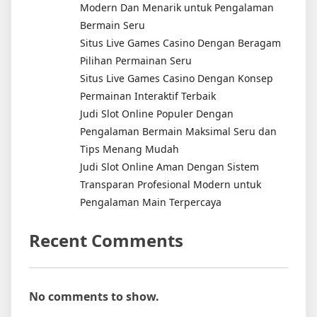
Modern Dan Menarik untuk Pengalaman
Bermain Seru
Situs Live Games Casino Dengan Beragam
Pilihan Permainan Seru
Situs Live Games Casino Dengan Konsep
Permainan Interaktif Terbaik
Judi Slot Online Populer Dengan
Pengalaman Bermain Maksimal Seru dan
Tips Menang Mudah
Judi Slot Online Aman Dengan Sistem
Transparan Profesional Modern untuk
Pengalaman Main Terpercaya
Recent Comments
No comments to show.