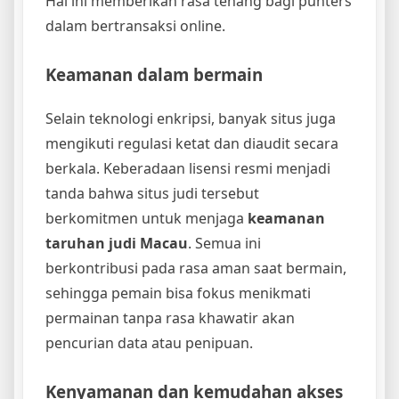
Hal ini memberikan rasa tenang bagi punters
dalam bertransaksi online.
Keamanan dalam bermain
Selain teknologi enkripsi, banyak situs juga
mengikuti regulasi ketat dan diaudit secara
berkala. Keberadaan lisensi resmi menjadi
tanda bahwa situs judi tersebut
berkomitmen untuk menjaga
keamanan
taruhan judi Macau
. Semua ini
berkontribusi pada rasa aman saat bermain,
sehingga pemain bisa fokus menikmati
permainan tanpa rasa khawatir akan
pencurian data atau penipuan.
Kenyamanan dan kemudahan akses