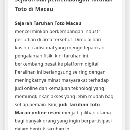
Toto di Macau
Sejarah Taruhan Toto Macau
mencerminkan perkembangan industri
perjudian di area tersebut. Dimulai dari
kasino tradisional yang mengedepankan
pengalaman fisik, kini taruhan ini
berkembang pesat ke platform digital.
Peralihan ini berlangsung seiring dengan
meningkatnya minat masyarakat terhadap
judi online dan kemajuan teknologi yang
memungkinkan akses yang lebih mudah bagi
setiap pemain. Kini,
judi Taruhan Toto
Macau online resmi
menjadi pilihan utama
bagi banyak orang yang ingin berpartisipasi
dalam bentuk taruhan ini.