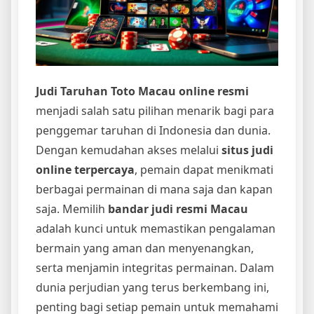
Judi Taruhan Toto Macau online resmi
menjadi salah satu pilihan menarik bagi para
penggemar taruhan di Indonesia dan dunia.
Dengan kemudahan akses melalui
situs judi
online terpercaya
, pemain dapat menikmati
berbagai permainan di mana saja dan kapan
saja. Memilih
bandar judi resmi Macau
adalah kunci untuk memastikan pengalaman
bermain yang aman dan menyenangkan,
serta menjamin integritas permainan. Dalam
dunia perjudian yang terus berkembang ini,
penting bagi setiap pemain untuk memahami