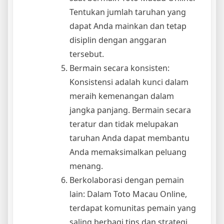
Tentukan jumlah taruhan yang
dapat Anda mainkan dan tetap
disiplin dengan anggaran
tersebut.
Bermain secara konsisten:
Konsistensi adalah kunci dalam
meraih kemenangan dalam
jangka panjang. Bermain secara
teratur dan tidak melupakan
taruhan Anda dapat membantu
Anda memaksimalkan peluang
menang.
Berkolaborasi dengan pemain
lain: Dalam Toto Macau Online,
terdapat komunitas pemain yang
saling berbagi tips dan strategi.