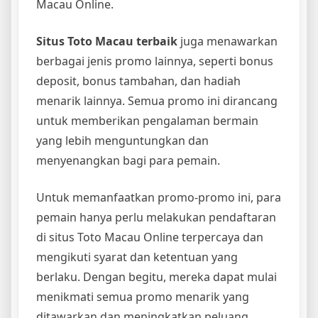
Macau Online.
Situs Toto Macau terbaik
juga menawarkan
berbagai jenis promo lainnya, seperti bonus
deposit, bonus tambahan, dan hadiah
menarik lainnya. Semua promo ini dirancang
untuk memberikan pengalaman bermain
yang lebih menguntungkan dan
menyenangkan bagi para pemain.
Untuk memanfaatkan promo-promo ini, para
pemain hanya perlu melakukan pendaftaran
di situs Toto Macau Online terpercaya dan
mengikuti syarat dan ketentuan yang
berlaku. Dengan begitu, mereka dapat mulai
menikmati semua promo menarik yang
ditawarkan dan meningkatkan peluang