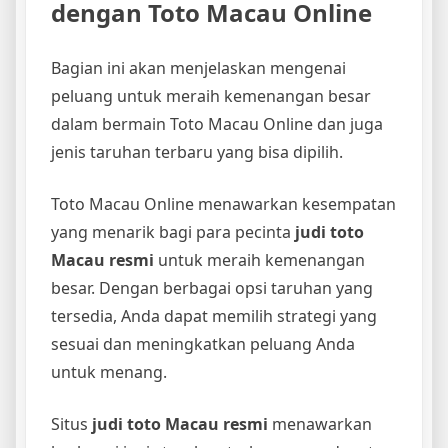
dengan Toto Macau Online
Bagian ini akan menjelaskan mengenai
peluang untuk meraih kemenangan besar
dalam bermain Toto Macau Online dan juga
jenis taruhan terbaru yang bisa dipilih.
Toto Macau Online menawarkan kesempatan
yang menarik bagi para pecinta
judi toto
Macau resmi
untuk meraih kemenangan
besar. Dengan berbagai opsi taruhan yang
tersedia, Anda dapat memilih strategi yang
sesuai dan meningkatkan peluang Anda
untuk menang.
Situs
judi toto Macau resmi
menawarkan