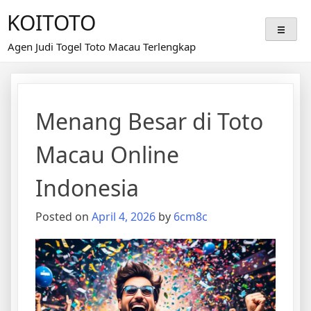
Skip
KOITOTO
to
content
Agen Judi Togel Toto Macau Terlengkap
Menang Besar di Toto
Macau Online
Indonesia
Posted on
April 4, 2026
by
6cm8c