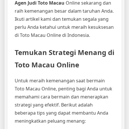
Agen Judi Toto Macau
Online sekarang dan
raih kemenangan besar dalam taruhan Anda.
Ikuti artikel kami dan temukan segala yang
perlu Anda ketahui untuk meraih kesuksesan
di Toto Macau Online di Indonesia.
Temukan Strategi Menang di
Toto Macau Online
Untuk meraih kemenangan saat bermain
Toto Macau Online, penting bagi Anda untuk
memahami cara bermain dan menerapkan
strategi yang efektif. Berikut adalah
beberapa tips yang dapat membantu Anda
meningkatkan peluang menang: