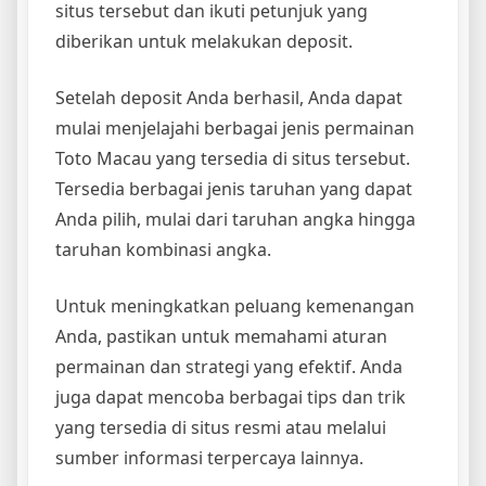
situs tersebut dan ikuti petunjuk yang
diberikan untuk melakukan deposit.
Setelah deposit Anda berhasil, Anda dapat
mulai menjelajahi berbagai jenis permainan
Toto Macau yang tersedia di situs tersebut.
Tersedia berbagai jenis taruhan yang dapat
Anda pilih, mulai dari taruhan angka hingga
taruhan kombinasi angka.
Untuk meningkatkan peluang kemenangan
Anda, pastikan untuk memahami aturan
permainan dan strategi yang efektif. Anda
juga dapat mencoba berbagai tips dan trik
yang tersedia di situs resmi atau melalui
sumber informasi terpercaya lainnya.