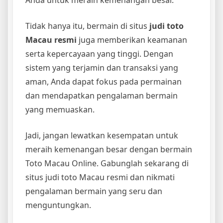
Anda untuk meraih kemenangan besar.
Tidak hanya itu, bermain di situs
judi toto
Macau resmi
juga memberikan keamanan
serta kepercayaan yang tinggi. Dengan
sistem yang terjamin dan transaksi yang
aman, Anda dapat fokus pada permainan
dan mendapatkan pengalaman bermain
yang memuaskan.
Jadi, jangan lewatkan kesempatan untuk
meraih kemenangan besar dengan bermain
Toto Macau Online. Gabunglah sekarang di
situs judi toto Macau resmi dan nikmati
pengalaman bermain yang seru dan
menguntungkan.