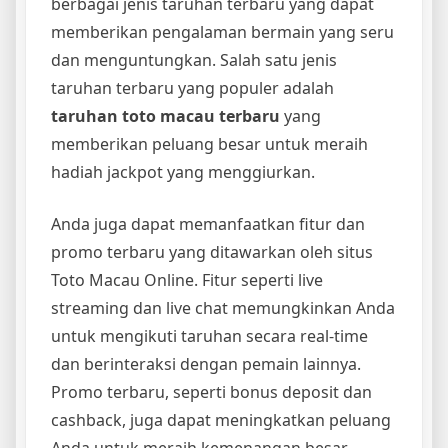
berbagai jenis taruhan terbaru yang dapat
memberikan pengalaman bermain yang seru
dan menguntungkan. Salah satu jenis
taruhan terbaru yang populer adalah
taruhan toto macau terbaru
yang
memberikan peluang besar untuk meraih
hadiah jackpot yang menggiurkan.
Anda juga dapat memanfaatkan fitur dan
promo terbaru yang ditawarkan oleh situs
Toto Macau Online. Fitur seperti live
streaming dan live chat memungkinkan Anda
untuk mengikuti taruhan secara real-time
dan berinteraksi dengan pemain lainnya.
Promo terbaru, seperti bonus deposit dan
cashback, juga dapat meningkatkan peluang