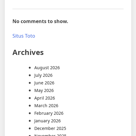
No comments to show.
Situs Toto
Archives
August 2026
July 2026
June 2026
May 2026
April 2026
March 2026
February 2026
January 2026
December 2025
November 2025