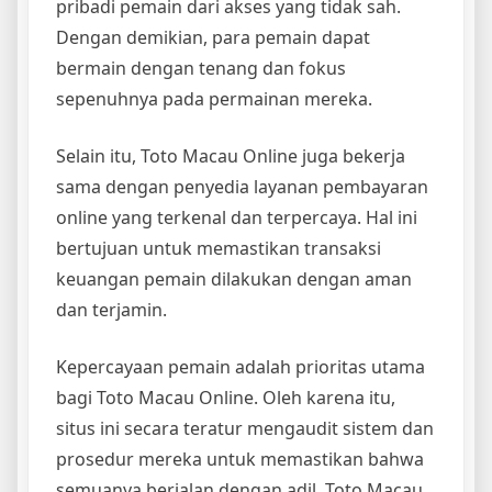
pribadi pemain dari akses yang tidak sah.
Dengan demikian, para pemain dapat
bermain dengan tenang dan fokus
sepenuhnya pada permainan mereka.
Selain itu, Toto Macau Online juga bekerja
sama dengan penyedia layanan pembayaran
online yang terkenal dan terpercaya. Hal ini
bertujuan untuk memastikan transaksi
keuangan pemain dilakukan dengan aman
dan terjamin.
Kepercayaan pemain adalah prioritas utama
bagi Toto Macau Online. Oleh karena itu,
situs ini secara teratur mengaudit sistem dan
prosedur mereka untuk memastikan bahwa
semuanya berjalan dengan adil. Toto Macau