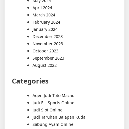
May 2024
April 2024
March 2024
February 2024
January 2024
December 2023
November 2023
October 2023
September 2023
August 2022
Categories
Agen Judi Toto Macau
Judi E – Sports Online
Judi Slot Online
Judi Taruhan Balapan Kuda
Sabung Ayam Online