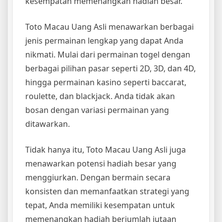
kesempatan memenangkan hadiah besar.
Toto Macau Uang Asli menawarkan berbagai
jenis permainan lengkap yang dapat Anda
nikmati. Mulai dari permainan togel dengan
berbagai pilihan pasar seperti 2D, 3D, dan 4D,
hingga permainan kasino seperti baccarat,
roulette, dan blackjack. Anda tidak akan
bosan dengan variasi permainan yang
ditawarkan.
Tidak hanya itu, Toto Macau Uang Asli juga
menawarkan potensi hadiah besar yang
menggiurkan. Dengan bermain secara
konsisten dan memanfaatkan strategi yang
tepat, Anda memiliki kesempatan untuk
memenangkan hadiah berjumlah jutaan