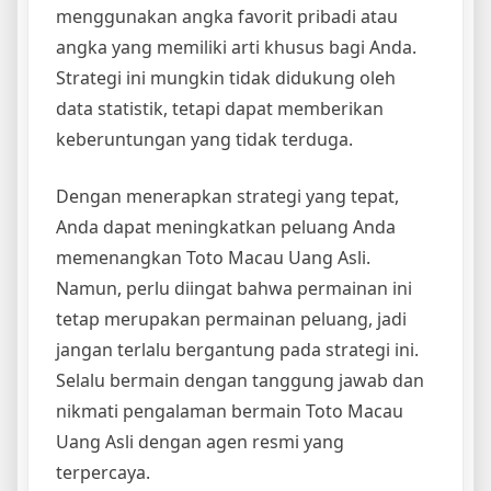
menggunakan angka favorit pribadi atau
angka yang memiliki arti khusus bagi Anda.
Strategi ini mungkin tidak didukung oleh
data statistik, tetapi dapat memberikan
keberuntungan yang tidak terduga.
Dengan menerapkan strategi yang tepat,
Anda dapat meningkatkan peluang Anda
memenangkan Toto Macau Uang Asli.
Namun, perlu diingat bahwa permainan ini
tetap merupakan permainan peluang, jadi
jangan terlalu bergantung pada strategi ini.
Selalu bermain dengan tanggung jawab dan
nikmati pengalaman bermain Toto Macau
Uang Asli dengan agen resmi yang
terpercaya.