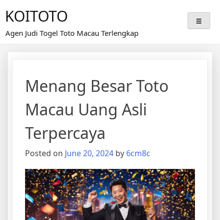
Skip
KOITOTO
to
content
Agen Judi Togel Toto Macau Terlengkap
Menang Besar Toto
Macau Uang Asli
Terpercaya
Posted on
June 20, 2024
by
6cm8c