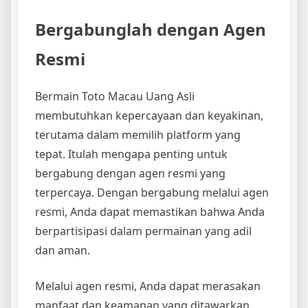
Bergabunglah dengan Agen
Resmi
Bermain Toto Macau Uang Asli
membutuhkan kepercayaan dan keyakinan,
terutama dalam memilih platform yang
tepat. Itulah mengapa penting untuk
bergabung dengan agen resmi yang
terpercaya. Dengan bergabung melalui agen
resmi, Anda dapat memastikan bahwa Anda
berpartisipasi dalam permainan yang adil
dan aman.
Melalui agen resmi, Anda dapat merasakan
manfaat dan keamanan yang ditawarkan.