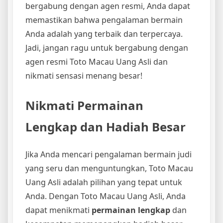
bergabung dengan agen resmi, Anda dapat
memastikan bahwa pengalaman bermain
Anda adalah yang terbaik dan terpercaya.
Jadi, jangan ragu untuk bergabung dengan
agen resmi Toto Macau Uang Asli dan
nikmati sensasi menang besar!
Nikmati Permainan
Lengkap dan Hadiah Besar
Jika Anda mencari pengalaman bermain judi
yang seru dan menguntungkan, Toto Macau
Uang Asli adalah pilihan yang tepat untuk
Anda. Dengan Toto Macau Uang Asli, Anda
dapat menikmati
permainan lengkap
dan