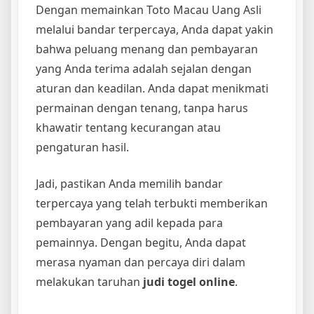
Dengan memainkan Toto Macau Uang Asli
melalui bandar terpercaya, Anda dapat yakin
bahwa peluang menang dan pembayaran
yang Anda terima adalah sejalan dengan
aturan dan keadilan. Anda dapat menikmati
permainan dengan tenang, tanpa harus
khawatir tentang kecurangan atau
pengaturan hasil.
Jadi, pastikan Anda memilih bandar
terpercaya yang telah terbukti memberikan
pembayaran yang adil kepada para
pemainnya. Dengan begitu, Anda dapat
merasa nyaman dan percaya diri dalam
melakukan taruhan
judi togel online
.