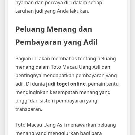
nyaman dan percaya diri dalam setiap
taruhan judi yang Anda lakukan.
Peluang Menang dan
Pembayaran yang Adil
Bagian ini akan membahas tentang peluang
menang dalam Toto Macau Uang Asli dan
pentingnya mendapatkan pembayaran yang
adil. Di dunia
judi togel online
, pemain tentu
menginginkan kesempatan menang yang
tinggi dan sistem pembayaran yang
transparan.
Toto Macau Uang Asli menawarkan peluang
menang yang menggiurkan bagi para