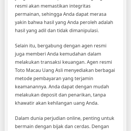
resmi akan memastikan integritas
permainan, sehingga Anda dapat merasa
yakin bahwa hasil yang Anda peroleh adalah
hasil yang adil dan tidak dimanipulasi.
Selain itu, bergabung dengan agen resmi
juga memberi Anda kemudahan dalam
melakukan transaksi keuangan. Agen resmi
Toto Macau Uang Asli menyediakan berbagai
metode pembayaran yang terjamin
keamanannya. Anda dapat dengan mudah
melakukan deposit dan penarikan, tanpa
khawatir akan kehilangan uang Anda.
Dalam dunia perjudian online, penting untuk
bermain dengan bijak dan cerdas. Dengan