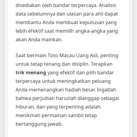
disediakan oleh bandar terpercaya. Analisis
data sebelumnya dan ulasan para ahli dapat
membantu Anda membuat keputusan yang
lebih efektif saat memilih angka-angka yang
akan Anda mainkan.
Saat bermain Toto Macau Uang Asli, penting
untuk tetap tenang dan disiplin. Terapkan
trik menang
yang efektif dan pilih bandar
terpercaya untuk meningkatkan peluang
Anda memenangkan hadiah besar. Ingatlah
bahwa perjudian haruslah dianggap sebagai
hiburan, dan yang terpenting adalah
menikmati permainan sambil tetap
bertanggung jawab.