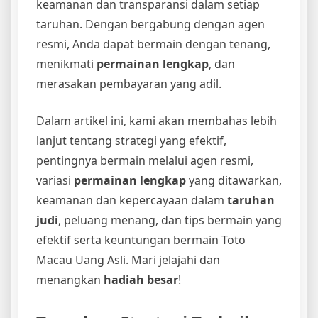
keamanan dan transparansi dalam setiap
taruhan. Dengan bergabung dengan agen
resmi, Anda dapat bermain dengan tenang,
menikmati
permainan lengkap
, dan
merasakan pembayaran yang adil.
Dalam artikel ini, kami akan membahas lebih
lanjut tentang strategi yang efektif,
pentingnya bermain melalui agen resmi,
variasi
permainan lengkap
yang ditawarkan,
keamanan dan kepercayaan dalam
taruhan
judi
, peluang menang, dan tips bermain yang
efektif serta keuntungan bermain Toto
Macau Uang Asli. Mari jelajahi dan
menangkan
hadiah besar
!