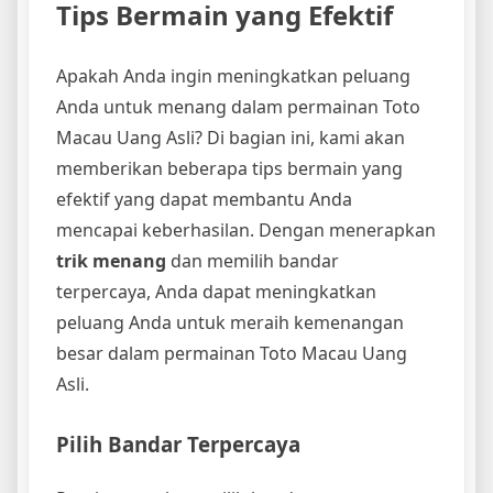
Tips Bermain yang Efektif
Apakah Anda ingin meningkatkan peluang
Anda untuk menang dalam permainan Toto
Macau Uang Asli? Di bagian ini, kami akan
memberikan beberapa tips bermain yang
efektif yang dapat membantu Anda
mencapai keberhasilan. Dengan menerapkan
trik menang
dan memilih bandar
terpercaya, Anda dapat meningkatkan
peluang Anda untuk meraih kemenangan
besar dalam permainan Toto Macau Uang
Asli.
Pilih Bandar Terpercaya