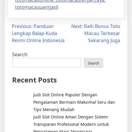
totomacauonline
,
totomacauterpercaya
,
totomacauuangasli
Post
Previous:
Panduan
Next:
Raih Bonus Toto
Lengkap Balap Kuda
Macau Terbesar
navigation
Resmi Online Indonesia
Sekarang Juga
Search
Search
Recent Posts
Judi Slot Online Populer Dengan
Pengalaman Bermain Maksimal Seru dan
Tips Menang Mudah
Judi Slot Online Aman Dengan Sistem
Transparan Profesional Modern untuk
Pengalaman Main Terpercaya