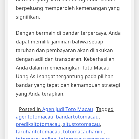
berpeluang memperoleh kemenangan yang
signifikan.
Dengan bermain di bandar terpercaya, Anda
dapat memiliki jaminan bahwa setiap
taruhan dan pembayaran akan dilakukan
dengan adil dan transparan. Keberhasilan
Anda dalam memenangkan Toto Macau
Uang Asli sangat tergantung pada pilihan
bandar yang tepat dan kemampuan strategi
yang Anda terapkan.
Posted in
Agen Judi Toto Macau
Tagged
agentotomacau
,
bandartotomacau
,
prediksitotomacau
,
situstotomacau
,
taruhantotomacau
,
totomacauhariini
,