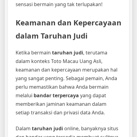
sensasi bermain yang tak terlupakan!
Keamanan dan Kepercayaan
dalam Taruhan Judi
Ketika bermain
taruhan judi
, terutama
dalam konteks Toto Macau Uang Asli,
keamanan dan kepercayaan merupakan hal
yang sangat penting. Sebagai pemain, Anda
perlu memastikan bahwa Anda bermain
melalui
bandar terpercaya
yang dapat
memberikan jaminan keamanan dalam
setiap transaksi dan privasi data Anda.
Dalam
taruhan judi
online, banyaknya situs