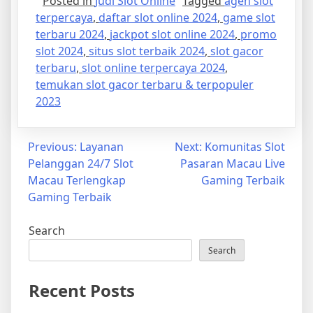
Posted in
Judi Slot Online
Tagged
agen slot
terpercaya
,
daftar slot online 2024
,
game slot
terbaru 2024
,
jackpot slot online 2024
,
promo
slot 2024
,
situs slot terbaik 2024
,
slot gacor
terbaru
,
slot online terpercaya 2024
,
temukan slot gacor terbaru & terpopuler
2023
Post
Previous:
Layanan
Next:
Komunitas Slot
Pelanggan 24/7 Slot
Pasaran Macau Live
navigation
Macau Terlengkap
Gaming Terbaik
Gaming Terbaik
Search
Search
Recent Posts