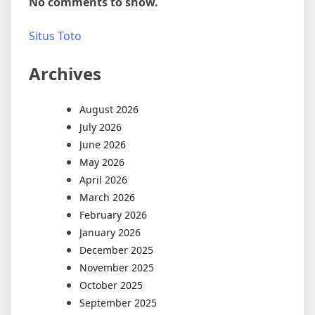
No comments to show.
Situs Toto
Archives
August 2026
July 2026
June 2026
May 2026
April 2026
March 2026
February 2026
January 2026
December 2025
November 2025
October 2025
September 2025