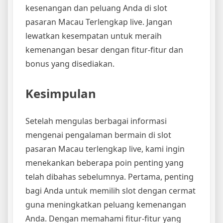
kesenangan dan peluang Anda di slot
pasaran Macau Terlengkap live. Jangan
lewatkan kesempatan untuk meraih
kemenangan besar dengan fitur-fitur dan
bonus yang disediakan.
Kesimpulan
Setelah mengulas berbagai informasi
mengenai pengalaman bermain di slot
pasaran Macau terlengkap live, kami ingin
menekankan beberapa poin penting yang
telah dibahas sebelumnya. Pertama, penting
bagi Anda untuk memilih slot dengan cermat
guna meningkatkan peluang kemenangan
Anda. Dengan memahami fitur-fitur yang