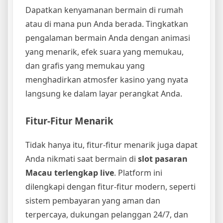
Dapatkan kenyamanan bermain di rumah
atau di mana pun Anda berada. Tingkatkan
pengalaman bermain Anda dengan animasi
yang menarik, efek suara yang memukau,
dan grafis yang memukau yang
menghadirkan atmosfer kasino yang nyata
langsung ke dalam layar perangkat Anda.
Fitur-Fitur Menarik
Tidak hanya itu, fitur-fitur menarik juga dapat
Anda nikmati saat bermain di
slot pasaran
Macau terlengkap live
. Platform ini
dilengkapi dengan fitur-fitur modern, seperti
sistem pembayaran yang aman dan
terpercaya, dukungan pelanggan 24/7, dan