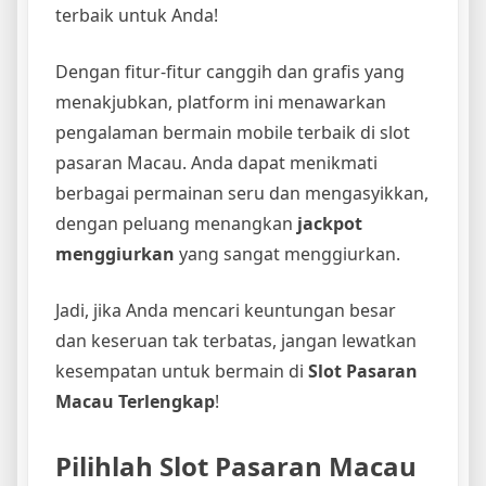
terbaik untuk Anda!
Dengan fitur-fitur canggih dan grafis yang
menakjubkan, platform ini menawarkan
pengalaman bermain mobile terbaik di slot
pasaran Macau. Anda dapat menikmati
berbagai permainan seru dan mengasyikkan,
dengan peluang menangkan
jackpot
menggiurkan
yang sangat menggiurkan.
Jadi, jika Anda mencari keuntungan besar
dan keseruan tak terbatas, jangan lewatkan
kesempatan untuk bermain di
Slot Pasaran
Macau Terlengkap
!
Pilihlah Slot Pasaran Macau