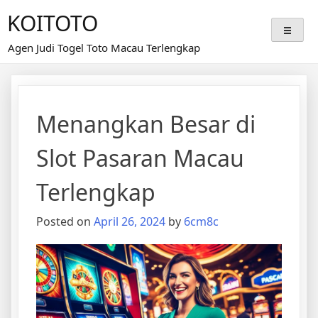
Skip
KOITOTO
to
content
Agen Judi Togel Toto Macau Terlengkap
Menangkan Besar di
Slot Pasaran Macau
Terlengkap
Posted on
April 26, 2024
by
6cm8c