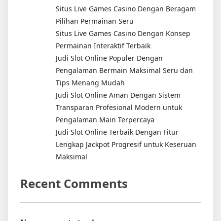
Situs Live Games Casino Dengan Beragam
Pilihan Permainan Seru
Situs Live Games Casino Dengan Konsep
Permainan Interaktif Terbaik
Judi Slot Online Populer Dengan
Pengalaman Bermain Maksimal Seru dan
Tips Menang Mudah
Judi Slot Online Aman Dengan Sistem
Transparan Profesional Modern untuk
Pengalaman Main Terpercaya
Judi Slot Online Terbaik Dengan Fitur
Lengkap Jackpot Progresif untuk Keseruan
Maksimal
Recent Comments