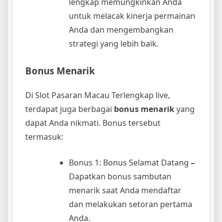
lengkap memungkinkan Anda
untuk melacak kinerja permainan
Anda dan mengembangkan
strategi yang lebih baik.
Bonus Menarik
Di Slot Pasaran Macau Terlengkap live,
terdapat juga berbagai
bonus menarik
yang
dapat Anda nikmati. Bonus tersebut
termasuk:
Bonus 1: Bonus Selamat Datang
–
Dapatkan bonus sambutan
menarik saat Anda mendaftar
dan melakukan setoran pertama
Anda.