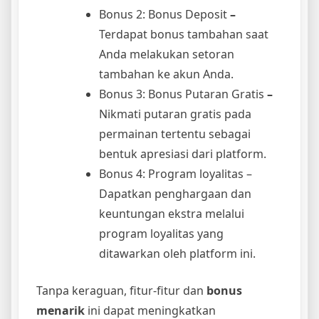
Bonus 2: Bonus Deposit
–
Terdapat bonus tambahan saat
Anda melakukan setoran
tambahan ke akun Anda.
Bonus 3: Bonus Putaran Gratis
–
Nikmati putaran gratis pada
permainan tertentu sebagai
bentuk apresiasi dari platform.
Bonus 4: Program loyalitas –
Dapatkan penghargaan dan
keuntungan ekstra melalui
program loyalitas yang
ditawarkan oleh platform ini.
Tanpa keraguan, fitur-fitur dan
bonus
menarik
ini dapat meningkatkan