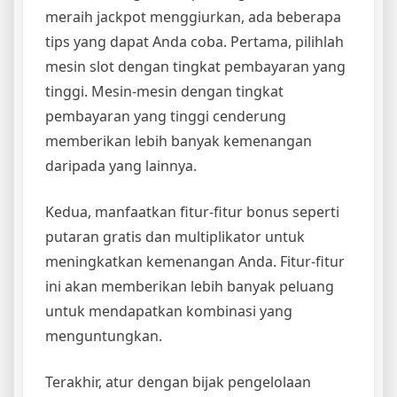
meraih jackpot menggiurkan, ada beberapa
tips yang dapat Anda coba. Pertama, pilihlah
mesin slot dengan tingkat pembayaran yang
tinggi. Mesin-mesin dengan tingkat
pembayaran yang tinggi cenderung
memberikan lebih banyak kemenangan
daripada yang lainnya.
Kedua, manfaatkan fitur-fitur bonus seperti
putaran gratis dan multiplikator untuk
meningkatkan kemenangan Anda. Fitur-fitur
ini akan memberikan lebih banyak peluang
untuk mendapatkan kombinasi yang
menguntungkan.
Terakhir, atur dengan bijak pengelolaan