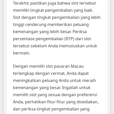
Terakhir, pastikan juga bahwa slot tersebut
memiliki tingkat pengembalian yang baik.
Slot dengan tingkat pengembalian yang lebih
tinggi cenderung memberikan peluang
kemenangan yang lebih besar. Periksa
persentase pengembalian (RTP) dari slot
tersebut sebelum Anda memutuskan untuk
bermain.
Dengan memilih slot pasaran Macau
terlengkap dengan cermat, Anda dapat
meningkatkan peluang Anda untuk meraih
kemenangan yang besar. Ingatlah untuk
memilih slot yang sesuai dengan preferensi
Anda, perhatikan fitur-fitur yang disediakan,
dan periksa tingkat pengembalian yang