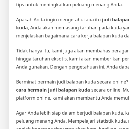
tips untuk meningkatkan peluang menang Anda.
Apakah Anda ingin mengetahui apa itu
judi balap
kuda
, Anda akan memasang taruhan pada kuda ya
menjelaskan bagaimana cara kerja balapan kuda 
Tidak hanya itu, kami juga akan membahas berag
hingga taruhan eksotis, kami akan memberikan penj
Anda gunakan. Dengan pengetahuan ini, Anda dapa
Berminat bermain judi balapan kuda secara onlin
cara bermain judi balapan kuda
secara online. Mu
platform online, kami akan membantu Anda memula
Agar Anda lebih siap dalam berjudi balapan kuda, 
peluang menang Anda. Mempelajari statistik kuda
adalah beberapa tips yang akan kami bagikan kepa