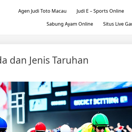
Agen Judi Toto Macau
Judi E – Sports Online
Sabung Ayam Online
Situs Live G
a dan Jenis Taruhan