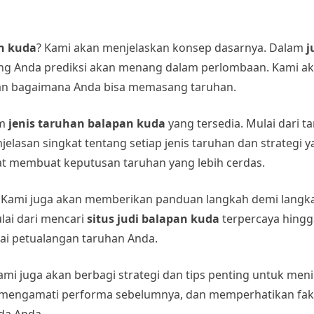
an kuda
? Kami akan menjelaskan konsep dasarnya. Dalam
j
ng Anda prediksi akan menang dalam perlombaan. Kami a
dan bagaimana Anda bisa memasang taruhan.
am
jenis taruhan balapan kuda
yang tersedia. Mulai dari t
elasan singkat tentang setiap jenis taruhan dan strategi 
t membuat keputusan taruhan yang lebih cerdas.
e? Kami juga akan memberikan panduan langkah demi langk
lai dari mencari
situs judi balapan kuda
terpercaya hingg
i petualangan taruhan Anda.
kami juga akan berbagi strategi dan tips penting untuk me
, mengamati performa sebelumnya, dan memperhatikan fak
da Anda.