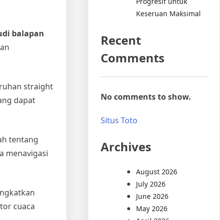
Progresif untuk
Keseruan Maksimal
udi balapan
Recent
kan
Comments
aruhan straight
No comments to show.
yang dapat
Situs Toto
ah tentang
Archives
a menavigasi
August 2026
July 2026
ningkatkan
June 2026
tor cuaca
May 2026