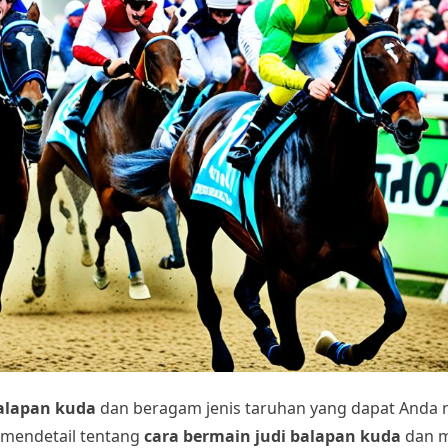
balapan kuda
dan beragam jenis taruhan yang dapat Anda 
a mendetail tentang
cara bermain judi balapan kuda
dan 