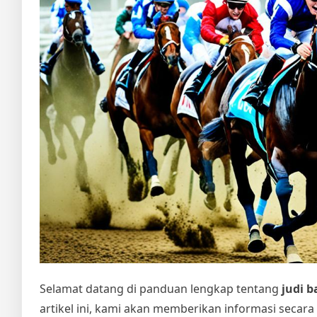
Selamat datang di panduan lengkap tentang
judi 
artikel ini, kami akan memberikan informasi secar