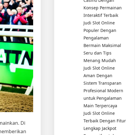
Casino Dengan
Konsep Permainan
Interaktif Terbaik
Judi Slot Online
Populer Dengan
Pengalaman
Bermain Maksimal
Seru dan Tips
Menang Mudah
Judi Slot Online
Aman Dengan
Sistem Transparan
Profesional Modern
untuk Pengalaman
Main Terpercaya
Judi Slot Online
Terbaik Dengan Fitur
mainkan. Di
Lengkap Jackpot
memberikan