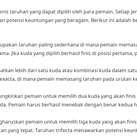
nis taruhan yang dapat dipilih oleh para pemain. Setiap jen
 potensi keuntungan yang beragam. Berikut ini adalah 
erupakan taruhan paling sederhana di mana pemain memas
ama. Jika kuda yang dipilih berhasil finis di posisi pertama
ibatkan lebih dari satu kuda atau kombinasi kuda dalam sat
n exacta, di mana pemain memasang taruhan pada urutan 
ungkinkan pemain untuk memilih dua kuda yang akan finis d
da. Pemain harus berhasil menebak dengan benar kedua ha
gharuskan pemain untuk memilih tiga kuda yang akan finis 
tan yang tepat. Taruhan trifecta menawarkan potensi keu