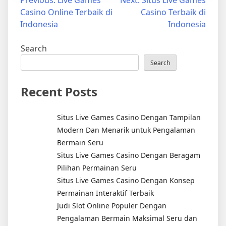
Post
Previous:
Live Games
Next:
Situs Live Games
Casino Online Terbaik di
Casino Terbaik di
navigation
Indonesia
Indonesia
Search
Search
Recent Posts
Situs Live Games Casino Dengan Tampilan
Modern Dan Menarik untuk Pengalaman
Bermain Seru
Situs Live Games Casino Dengan Beragam
Pilihan Permainan Seru
Situs Live Games Casino Dengan Konsep
Permainan Interaktif Terbaik
Judi Slot Online Populer Dengan
Pengalaman Bermain Maksimal Seru dan