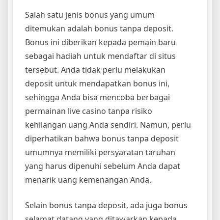
Salah satu jenis bonus yang umum
ditemukan adalah bonus tanpa deposit.
Bonus ini diberikan kepada pemain baru
sebagai hadiah untuk mendaftar di situs
tersebut. Anda tidak perlu melakukan
deposit untuk mendapatkan bonus ini,
sehingga Anda bisa mencoba berbagai
permainan live casino tanpa risiko
kehilangan uang Anda sendiri. Namun, perlu
diperhatikan bahwa bonus tanpa deposit
umumnya memiliki persyaratan taruhan
yang harus dipenuhi sebelum Anda dapat
menarik uang kemenangan Anda.
Selain bonus tanpa deposit, ada juga bonus
selamat datang yang ditawarkan kepada