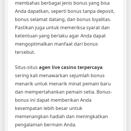
membahas berbagai jenis bonus yang bisa
Anda dapatkan, seperti bonus tanpa deposit,
bonus selamat datang, dan bonus loyalitas.
Pastikan juga untuk memeriksa syarat dan
ketentuan yang berlaku agar Anda dapat
mengoptimalkan manfaat dari bonus
tersebut.
Situs-situs
agen live casino terpercaya
sering kali menawarkan sejumlah bonus
menarik untuk menarik minat pemain baru
dan mempertahankan pemain setia. Bonus-
bonus ini dapat memberikan Anda
kesempatan lebih besar untuk
memenangkan hadiah dan meningkatkan
pengalaman bermain Anda.