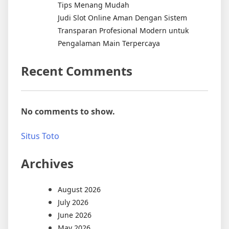
Tips Menang Mudah
Judi Slot Online Aman Dengan Sistem
Transparan Profesional Modern untuk
Pengalaman Main Terpercaya
Recent Comments
No comments to show.
Situs Toto
Archives
August 2026
July 2026
June 2026
May 2026