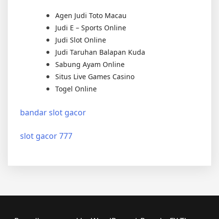
Agen Judi Toto Macau
Judi E – Sports Online
Judi Slot Online
Judi Taruhan Balapan Kuda
Sabung Ayam Online
Situs Live Games Casino
Togel Online
bandar slot gacor
slot gacor 777