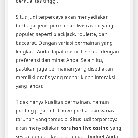
berkualitas tinggi.
Situs judi terpercaya akan menyediakan
berbagai jenis permainan live casino yang
populer, seperti blackjack, roulette, dan
baccarat. Dengan variasi permainan yang
lengkap, Anda dapat memilih sesuai dengan
preferensi dan minat Anda. Selain itu,
pastikan juga permainan yang disediakan
memiliki grafis yang menarik dan interaksi
yang lancar.
Tidak hanya kualitas permainan, namun
penting juga untuk memperhatikan variasi
taruhan yang tersedia. Situs judi terpercaya
akan menyediakan
taruhan live casino
yang
sesuai dengan kebutuhan dan budget Anda.