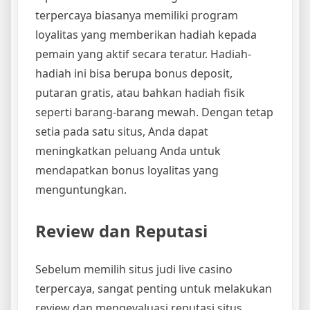
terpercaya biasanya memiliki program
loyalitas yang memberikan hadiah kepada
pemain yang aktif secara teratur. Hadiah-
hadiah ini bisa berupa bonus deposit,
putaran gratis, atau bahkan hadiah fisik
seperti barang-barang mewah. Dengan tetap
setia pada satu situs, Anda dapat
meningkatkan peluang Anda untuk
mendapatkan bonus loyalitas yang
menguntungkan.
Review dan Reputasi
Sebelum memilih situs judi live casino
terpercaya, sangat penting untuk melakukan
review dan mengevaluasi reputasi situs