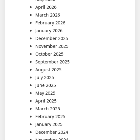
April 2026
March 2026
February 2026
January 2026
December 2025
November 2025
October 2025
September 2025
August 2025
July 2025
June 2025
May 2025
April 2025
March 2025
February 2025
January 2025
December 2024
November 2024