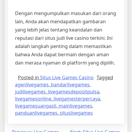
Dengan mengumpulkan masukan dari orang
lain, Anda akan mendapatkan gambaran
yang lebih jelas tentang keandalan dan
reputasi dari situs judi live casino terkini. Ini
adalah langkah penting dalam memastikan
bahwa Anda dapat bermain dengan aman
dan merasa nyaman di platform yang dipilih.
Posted in
Situs Live Games Casino
Tagged
agenlivegames
,
bandarlivegames
,
judilivegames
,
livegamesdepositpulsa
,
livegamesonline
,
livegamesterpercaya
,
livegamesuangasli
,
mainlivegames
,
panduanlivegames
,
situslivegames