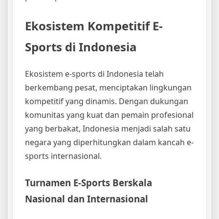
Ekosistem Kompetitif E-
Sports di Indonesia
Ekosistem e-sports di Indonesia telah
berkembang pesat, menciptakan lingkungan
kompetitif yang dinamis. Dengan dukungan
komunitas yang kuat dan pemain profesional
yang berbakat, Indonesia menjadi salah satu
negara yang diperhitungkan dalam kancah e-
sports internasional.
Turnamen E-Sports Berskala
Nasional dan Internasional