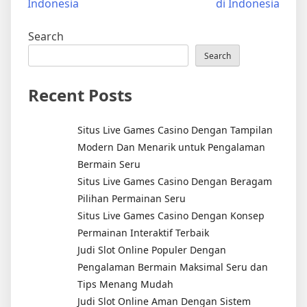
Indonesia
di Indonesia
Search
Search
Recent Posts
Situs Live Games Casino Dengan Tampilan
Modern Dan Menarik untuk Pengalaman
Bermain Seru
Situs Live Games Casino Dengan Beragam
Pilihan Permainan Seru
Situs Live Games Casino Dengan Konsep
Permainan Interaktif Terbaik
Judi Slot Online Populer Dengan
Pengalaman Bermain Maksimal Seru dan
Tips Menang Mudah
Judi Slot Online Aman Dengan Sistem