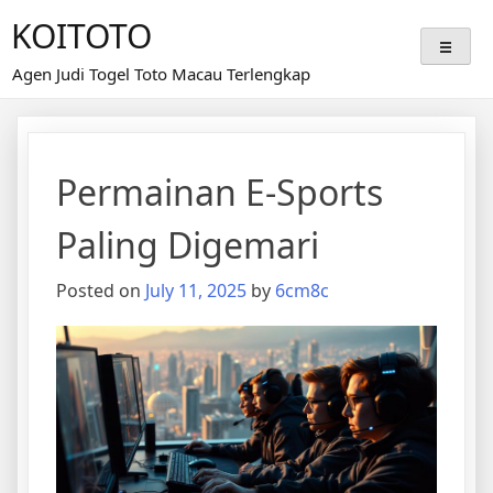
Skip
KOITOTO
to
content
Agen Judi Togel Toto Macau Terlengkap
Permainan E-Sports
Paling Digemari
Posted on
July 11, 2025
by
6cm8c