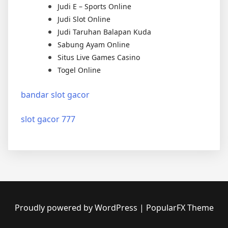
Judi E – Sports Online
Judi Slot Online
Judi Taruhan Balapan Kuda
Sabung Ayam Online
Situs Live Games Casino
Togel Online
bandar slot gacor
slot gacor 777
Proudly powered by WordPress
|
PopularFX Theme