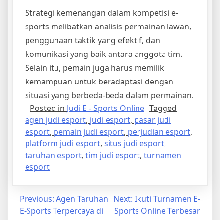
Strategi kemenangan dalam kompetisi e-
sports melibatkan analisis permainan lawan,
penggunaan taktik yang efektif, dan
komunikasi yang baik antara anggota tim.
Selain itu, pemain juga harus memiliki
kemampuan untuk beradaptasi dengan
situasi yang berbeda-beda dalam permainan.
Posted in
Judi E - Sports Online
Tagged
agen judi esport
,
judi esport
,
pasar judi
esport
,
pemain judi esport
,
perjudian esport
,
platform judi esport
,
situs judi esport
,
taruhan esport
,
tim judi esport
,
turnamen
esport
Post
Previous:
Agen Taruhan
Next:
Ikuti Turnamen E-
E-Sports Terpercaya di
Sports Online Terbesar
navigation