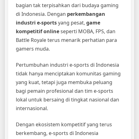
bagian tak terpisahkan dari budaya gaming
di Indonesia. Dengan
perkembangan
industri e-sports
yang pesat,
game
kompetitif online
seperti MOBA, FPS, dan
Battle Royale terus menarik perhatian para
gamers muda.
Pertumbuhan industri e-sports di Indonesia
tidak hanya menciptakan komunitas gaming
yang kuat, tetapi juga membuka peluang
bagi pemain profesional dan tim e-sports
lokal untuk bersaing di tingkat nasional dan
internasional.
Dengan ekosistem kompetitif yang terus
berkembang, e-sports di Indonesia