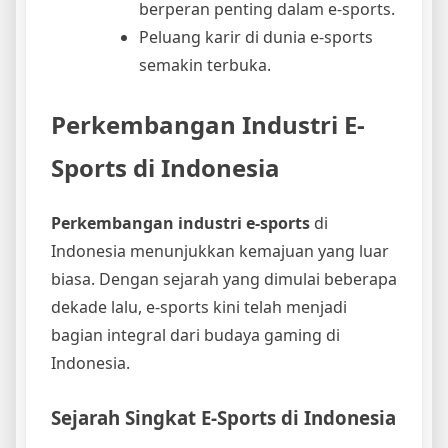
berperan penting dalam e-sports.
Peluang karir di dunia e-sports
semakin terbuka.
Perkembangan Industri E-
Sports di Indonesia
Perkembangan industri e-sports
di
Indonesia menunjukkan kemajuan yang luar
biasa. Dengan sejarah yang dimulai beberapa
dekade lalu, e-sports kini telah menjadi
bagian integral dari budaya gaming di
Indonesia.
Sejarah Singkat E-Sports di Indonesia