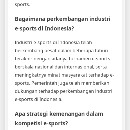
sports.
Bagaimana perkembangan industri
e-sports di Indonesia?
Industri e-sports di Indonesia telah
berkembang pesat dalam beberapa tahun
terakhir dengan adanya turnamen e-sports
berskala nasional dan internasional, serta
meningkatnya minat masyarakat terhadap e-
sports. Pemerintah juga telah memberikan
dukungan terhadap perkembangan industri
e-sports di Indonesia.
Apa strategi kemenangan dalam
kompetisi e-sports?