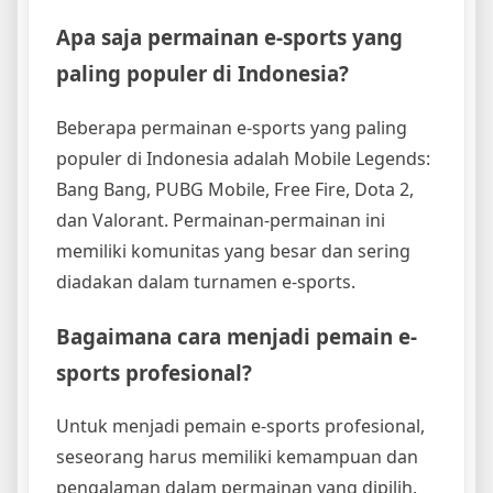
Apa saja permainan e-sports yang
paling populer di Indonesia?
Beberapa permainan e-sports yang paling
populer di Indonesia adalah Mobile Legends:
Bang Bang, PUBG Mobile, Free Fire, Dota 2,
dan Valorant. Permainan-permainan ini
memiliki komunitas yang besar dan sering
diadakan dalam turnamen e-sports.
Bagaimana cara menjadi pemain e-
sports profesional?
Untuk menjadi pemain e-sports profesional,
seseorang harus memiliki kemampuan dan
pengalaman dalam permainan yang dipilih,