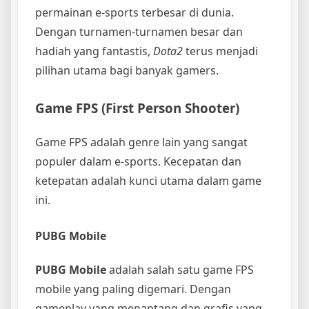
permainan e-sports terbesar di dunia.
Dengan turnamen-turnamen besar dan
hadiah yang fantastis,
Dota2
terus menjadi
pilihan utama bagi banyak gamers.
Game FPS (First Person Shooter)
Game FPS adalah genre lain yang sangat
populer dalam e-sports. Kecepatan dan
ketepatan adalah kunci utama dalam game
ini.
PUBG Mobile
PUBG Mobile
adalah salah satu game FPS
mobile yang paling digemari. Dengan
gameplay yang menantang dan grafis yang