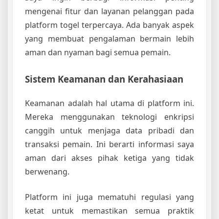
mengenai fitur dan layanan pelanggan pada
platform togel terpercaya. Ada banyak aspek
yang membuat pengalaman bermain lebih
aman dan nyaman bagi semua pemain.
Sistem Keamanan dan Kerahasiaan
Keamanan adalah hal utama di platform ini.
Mereka menggunakan teknologi enkripsi
canggih untuk menjaga data pribadi dan
transaksi pemain. Ini berarti informasi saya
aman dari akses pihak ketiga yang tidak
berwenang.
Platform ini juga mematuhi regulasi yang
ketat untuk memastikan semua praktik