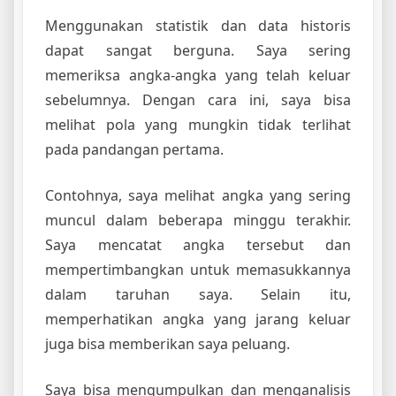
Menggunakan statistik dan data historis
dapat sangat berguna. Saya sering
memeriksa angka-angka yang telah keluar
sebelumnya. Dengan cara ini, saya bisa
melihat pola yang mungkin tidak terlihat
pada pandangan pertama.
Contohnya, saya melihat angka yang sering
muncul dalam beberapa minggu terakhir.
Saya mencatat angka tersebut dan
mempertimbangkan untuk memasukkannya
dalam taruhan saya. Selain itu,
memperhatikan angka yang jarang keluar
juga bisa memberikan saya peluang.
Saya bisa mengumpulkan dan menganalisis