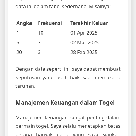
data ini dalam tabel sederhana. Misalnya:
Angka
Frekuensi
Terakhir Keluar
1
10
01 Apr 2025
5
7
02 Mar 2025
20
3
28 Feb 2025
Dengan data seperti ini, saya dapat membuat
keputusan yang lebih baik saat memasang
taruhan.
Manajemen Keuangan dalam Togel
Manajemen keuangan sangat penting dalam
bermain togel. Saya selalu menetapkan batas
berapa banyak uang yang saya siapkan