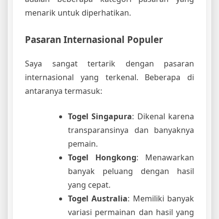
menarik untuk diperhatikan.
Pasaran Internasional Populer
Saya sangat tertarik dengan pasaran
internasional yang terkenal. Beberapa di
antaranya termasuk:
Togel Singapura
: Dikenal karena
transparansinya dan banyaknya
pemain.
Togel Hongkong
: Menawarkan
banyak peluang dengan hasil
yang cepat.
Togel Australia
: Memiliki banyak
variasi permainan dan hasil yang