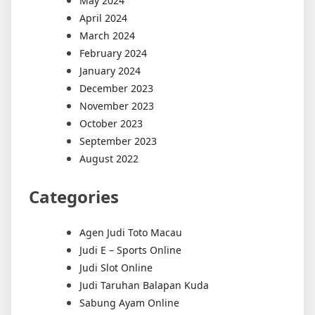
May 2024
April 2024
March 2024
February 2024
January 2024
December 2023
November 2023
October 2023
September 2023
August 2022
Categories
Agen Judi Toto Macau
Judi E – Sports Online
Judi Slot Online
Judi Taruhan Balapan Kuda
Sabung Ayam Online