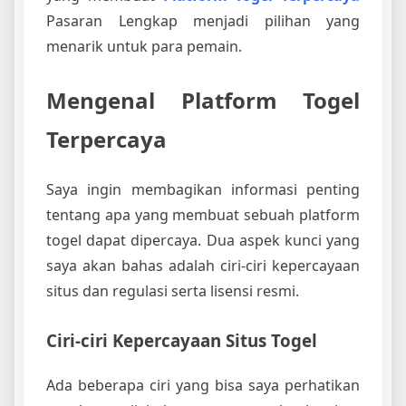
Pasaran Lengkap menjadi pilihan yang
menarik untuk para pemain.
Mengenal Platform Togel
Terpercaya
Saya ingin membagikan informasi penting
tentang apa yang membuat sebuah platform
togel dapat dipercaya. Dua aspek kunci yang
saya akan bahas adalah ciri-ciri kepercayaan
situs dan regulasi serta lisensi resmi.
Ciri-ciri Kepercayaan Situs Togel
Ada beberapa ciri yang bisa saya perhatikan