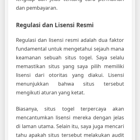
dan pembayaran.
Regulasi dan Lisensi Resmi
Regulasi dan lisensi resmi adalah dua faktor
fundamental untuk mengetahui sejauh mana
keamanan sebuah situs togel. Saya selalu
memastikan situs yang saya pilih memiliki
lisensi dari otoritas yang diakui. Lisensi
menunjukkan bahwa situs tersebut
mengikuti aturan yang ketat.
Biasanya, situs togel terpercaya akan
mencantumkan lisensi mereka dengan jelas
di laman utama. Selain itu, saya juga mencari
tahu apakah situs tersebut melakukan audit