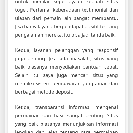
untuk menilai kepercayaan sebuah situs
togel. Pertama, keberadaan testimonial dan
ulasan dari pemain lain sangat membantu.
Jika banyak yang berpendapat positif tentang
pengalaman mereka, itu bisa jadi tanda baik.
Kedua, layanan pelanggan yang responsif
juga penting. Jika ada masalah, situs yang
baik biasanya menyediakan bantuan cepat.
Selain itu, saya juga mencari situs yang
memiliki sistem pembayaran yang aman dan
berbagai metode deposit.
Ketiga, transparansi informasi mengenai
permainan dan hasil sangat penting. Situs
yang baik biasanya menunjukkan informasi
lengkap dan jelas tentang cara permainan