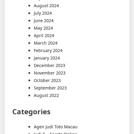
August 2024
July 2024
June 2024
May 2024
April 2024
March 2024
February 2024
January 2024
December 2023
November 2023
October 2023
September 2023
August 2022
Categories
Agen Judi Toto Macau