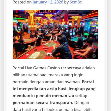
Posted on
January 12, 2026
by
6cm8c
Portal Live Games Casino terpercaya adalah
pilihan utama bagi mereka yang ingin
bermain dengan aman dan nyaman.
Portal
ini menyediakan arsip hasil lengkap yang
membantu pemain memantau setiap
permainan secara transparan.
Dengan
data hasil yang terbuka, pemain bisa lebih