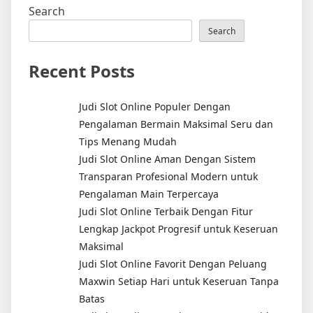
Search
Search
Recent Posts
Judi Slot Online Populer Dengan
Pengalaman Bermain Maksimal Seru dan
Tips Menang Mudah
Judi Slot Online Aman Dengan Sistem
Transparan Profesional Modern untuk
Pengalaman Main Terpercaya
Judi Slot Online Terbaik Dengan Fitur
Lengkap Jackpot Progresif untuk Keseruan
Maksimal
Judi Slot Online Favorit Dengan Peluang
Maxwin Setiap Hari untuk Keseruan Tanpa
Batas