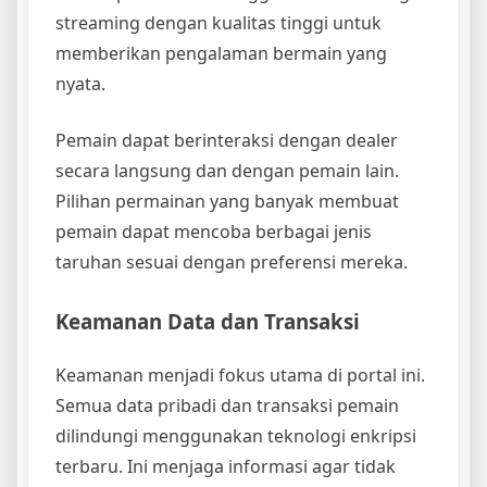
streaming dengan kualitas tinggi untuk
memberikan pengalaman bermain yang
nyata.
Pemain dapat berinteraksi dengan dealer
secara langsung dan dengan pemain lain.
Pilihan permainan yang banyak membuat
pemain dapat mencoba berbagai jenis
taruhan sesuai dengan preferensi mereka.
Keamanan Data dan Transaksi
Keamanan menjadi fokus utama di portal ini.
Semua data pribadi dan transaksi pemain
dilindungi menggunakan teknologi enkripsi
terbaru. Ini menjaga informasi agar tidak