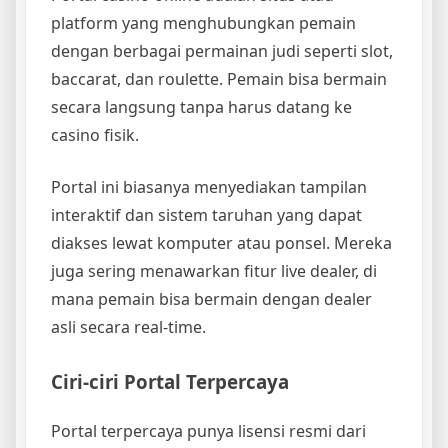
platform yang menghubungkan pemain
dengan berbagai permainan judi seperti slot,
baccarat, dan roulette. Pemain bisa bermain
secara langsung tanpa harus datang ke
casino fisik.
Portal ini biasanya menyediakan tampilan
interaktif dan sistem taruhan yang dapat
diakses lewat komputer atau ponsel. Mereka
juga sering menawarkan fitur live dealer, di
mana pemain bisa bermain dengan dealer
asli secara real-time.
Ciri-ciri Portal Terpercaya
Portal terpercaya punya lisensi resmi dari