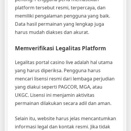
platform tersebut resmi, terpercaya, dan
memiliki pengalaman pengguna yang baik.
Data hasil permainan yang lengkap juga
harus mudah diakses dan akurat.
Memverifikasi Legalitas Platform
Legalitas portal casino live adalah hal utama
yang harus diperiksa. Pengguna harus
mencari lisensi resmi dari lembaga perjudian
yang diakui seperti PAGCOR, MGA, atau
UKGC. Lisensi ini menjamin aktivitas
permainan dilakukan secara adil dan aman.
Selain itu, website harus jelas mencantumkan
informasi legal dan kontak resmi. Jika tidak