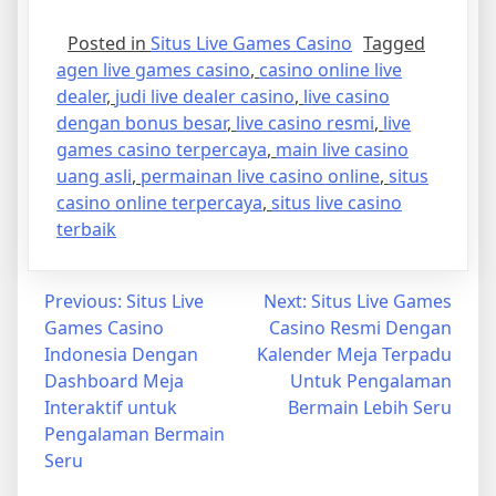
Posted in
Situs Live Games Casino
Tagged
agen live games casino
,
casino online live
dealer
,
judi live dealer casino
,
live casino
dengan bonus besar
,
live casino resmi
,
live
games casino terpercaya
,
main live casino
uang asli
,
permainan live casino online
,
situs
casino online terpercaya
,
situs live casino
terbaik
Post
Previous:
Situs Live
Next:
Situs Live Games
Games Casino
Casino Resmi Dengan
navigation
Indonesia Dengan
Kalender Meja Terpadu
Dashboard Meja
Untuk Pengalaman
Interaktif untuk
Bermain Lebih Seru
Pengalaman Bermain
Seru