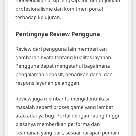
menyediakan arsip lengkap. Ini menunjukkan
profesionalisme dan komitmen portal
terhadap kejujuran.
Pentingnya Review Pengguna
Review dari pengguna lain memberikan
gambaran nyata tentang kualitas layanan.
Pengguna dapat mengetahui bagaimana
pengalaman deposit, penarikan dana, dan
respons layanan pelanggan.
Review juga membantu mengidentifikasi
masalah seperti proses game yang lambat
atau adanya bug. Portal dengan rating tinggi
biasanya memberikan performa dan
keamanan yang baik, sesuai harapan pemain.