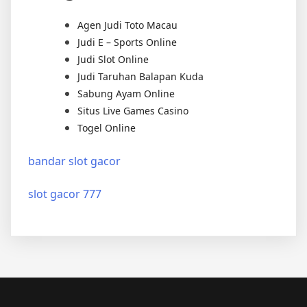
Agen Judi Toto Macau
Judi E – Sports Online
Judi Slot Online
Judi Taruhan Balapan Kuda
Sabung Ayam Online
Situs Live Games Casino
Togel Online
bandar slot gacor
slot gacor 777