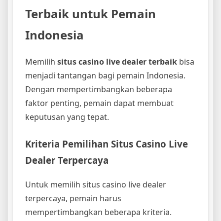
Terbaik untuk Pemain
Indonesia
Memilih
situs casino live dealer terbaik
bisa
menjadi tantangan bagi pemain Indonesia.
Dengan mempertimbangkan beberapa
faktor penting, pemain dapat membuat
keputusan yang tepat.
Kriteria Pemilihan Situs Casino Live
Dealer Terpercaya
Untuk memilih situs casino live dealer
terpercaya, pemain harus
mempertimbangkan beberapa kriteria.