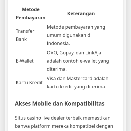
Metode
Keterangan
Pembayaran
Metode pembayaran yang
Transfer
umum digunakan di
Bank
Indonesia.
OVO, Gopay, dan LinkAja
E-Wallet
adalah contoh e-wallet yang
diterima.
Visa dan Mastercard adalah
Kartu Kredit
kartu kredit yang diterima.
Akses Mobile dan Kompatibilitas
Situs casino live dealer terbaik memastikan
bahwa platform mereka kompatibel dengan