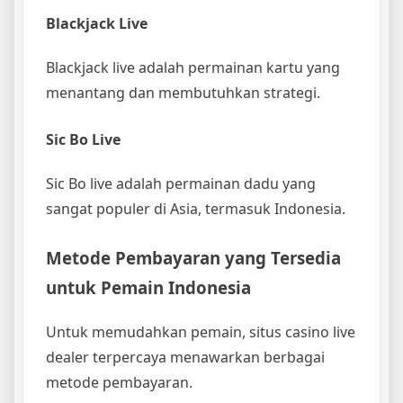
Blackjack Live
Blackjack live adalah permainan kartu yang
menantang dan membutuhkan strategi.
Sic Bo Live
Sic Bo live adalah permainan dadu yang
sangat populer di Asia, termasuk Indonesia.
Metode Pembayaran yang Tersedia
untuk Pemain Indonesia
Untuk memudahkan pemain, situs casino live
dealer terpercaya menawarkan berbagai
metode pembayaran.