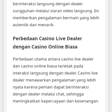
berinteraksi langsung dengan dealer
sungguhan melalui siaran video langsung. Ini
memberikan pengalaman bermain yang lebih
autentik dan menarik.
Perbedaan Casino Live Dealer
dengan Casino Online Biasa
Perbedaan utama antara casino live dealer
dan casino online biasa terletak pada
interaksi langsung dengan dealer. Casino live
dealer menawarkan pengalaman yang lebih
nyata karena pemain dapat berinteraksi
dengan dealer melalui chat, sehingga
meningkatkan kepercayaan dan kesenangan.