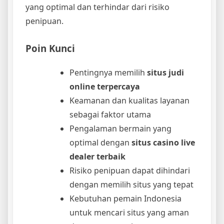
yang optimal dan terhindar dari risiko
penipuan.
Poin Kunci
Pentingnya memilih
situs judi
online terpercaya
Keamanan dan kualitas layanan
sebagai faktor utama
Pengalaman bermain yang
optimal dengan
situs casino live
dealer terbaik
Risiko penipuan dapat dihindari
dengan memilih situs yang tepat
Kebutuhan pemain Indonesia
untuk mencari situs yang aman