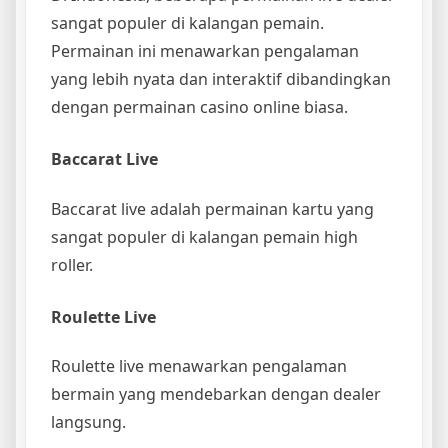
sangat populer di kalangan pemain.
Permainan ini menawarkan pengalaman
yang lebih nyata dan interaktif dibandingkan
dengan permainan casino online biasa.
Baccarat Live
Baccarat live adalah permainan kartu yang
sangat populer di kalangan pemain high
roller.
Roulette Live
Roulette live menawarkan pengalaman
bermain yang mendebarkan dengan dealer
langsung.