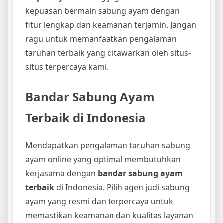
kepuasan bermain sabung ayam dengan
fitur lengkap dan keamanan terjamin. Jangan
ragu untuk memanfaatkan pengalaman
taruhan terbaik yang ditawarkan oleh situs-
situs terpercaya kami.
Bandar Sabung Ayam
Terbaik di Indonesia
Mendapatkan pengalaman taruhan sabung
ayam online yang optimal membutuhkan
kerjasama dengan
bandar sabung ayam
terbaik
di Indonesia. Pilih agen judi sabung
ayam yang resmi dan terpercaya untuk
memastikan keamanan dan kualitas layanan