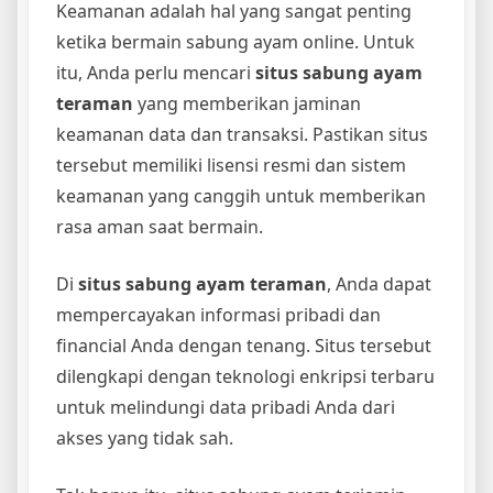
Keamanan adalah hal yang sangat penting
ketika bermain sabung ayam online. Untuk
itu, Anda perlu mencari
situs sabung ayam
teraman
yang memberikan jaminan
keamanan data dan transaksi. Pastikan situs
tersebut memiliki lisensi resmi dan sistem
keamanan yang canggih untuk memberikan
rasa aman saat bermain.
Di
situs sabung ayam teraman
, Anda dapat
mempercayakan informasi pribadi dan
financial Anda dengan tenang. Situs tersebut
dilengkapi dengan teknologi enkripsi terbaru
untuk melindungi data pribadi Anda dari
akses yang tidak sah.