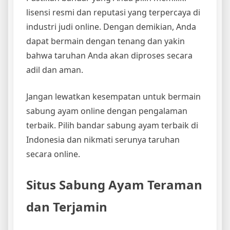
lisensi resmi dan reputasi yang terpercaya di
industri judi online. Dengan demikian, Anda
dapat bermain dengan tenang dan yakin
bahwa taruhan Anda akan diproses secara
adil dan aman.
Jangan lewatkan kesempatan untuk bermain
sabung ayam online dengan pengalaman
terbaik. Pilih bandar sabung ayam terbaik di
Indonesia dan nikmati serunya taruhan
secara online.
Situs Sabung Ayam Teraman
dan Terjamin