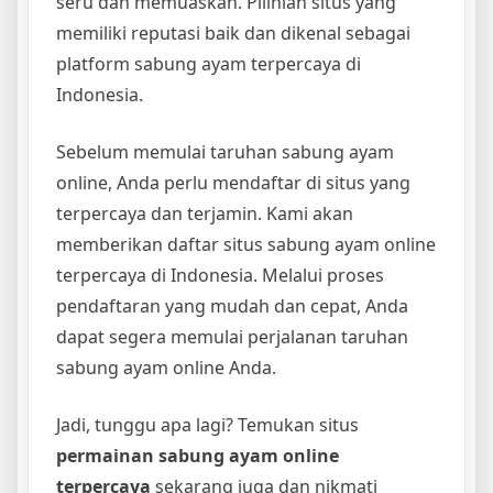
seru dan memuaskan. Pilihlah situs yang
memiliki reputasi baik dan dikenal sebagai
platform sabung ayam terpercaya di
Indonesia.
Sebelum memulai taruhan sabung ayam
online, Anda perlu mendaftar di situs yang
terpercaya dan terjamin. Kami akan
memberikan daftar situs sabung ayam online
terpercaya di Indonesia. Melalui proses
pendaftaran yang mudah dan cepat, Anda
dapat segera memulai perjalanan taruhan
sabung ayam online Anda.
Jadi, tunggu apa lagi? Temukan situs
permainan sabung ayam online
terpercaya
sekarang juga dan nikmati