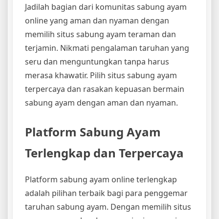
Jadilah bagian dari komunitas sabung ayam
online yang aman dan nyaman dengan
memilih situs sabung ayam teraman dan
terjamin. Nikmati pengalaman taruhan yang
seru dan menguntungkan tanpa harus
merasa khawatir. Pilih situs sabung ayam
terpercaya dan rasakan kepuasan bermain
sabung ayam dengan aman dan nyaman.
Platform Sabung Ayam
Terlengkap dan Terpercaya
Platform sabung ayam online terlengkap
adalah pilihan terbaik bagi para penggemar
taruhan sabung ayam. Dengan memilih situs