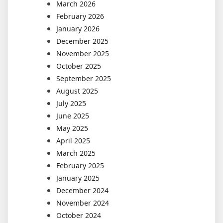
March 2026
February 2026
January 2026
December 2025
November 2025
October 2025
September 2025
August 2025
July 2025
June 2025
May 2025
April 2025
March 2025
February 2025
January 2025
December 2024
November 2024
October 2024