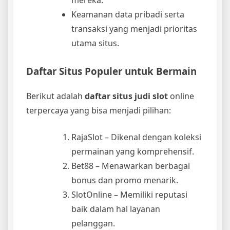
Keamanan data pribadi serta
transaksi yang menjadi prioritas
utama situs.
Daftar Situs Populer untuk Bermain
Berikut adalah
daftar situs judi slot
online
terpercaya yang bisa menjadi pilihan:
RajaSlot – Dikenal dengan koleksi
permainan yang komprehensif.
Bet88 – Menawarkan berbagai
bonus dan promo menarik.
SlotOnline – Memiliki reputasi
baik dalam hal layanan
pelanggan.