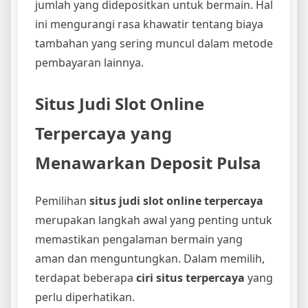
jumlah yang didepositkan untuk bermain. Hal
ini mengurangi rasa khawatir tentang biaya
tambahan yang sering muncul dalam metode
pembayaran lainnya.
Situs Judi Slot Online
Terpercaya yang
Menawarkan Deposit Pulsa
Pemilihan
situs judi slot online terpercaya
merupakan langkah awal yang penting untuk
memastikan pengalaman bermain yang
aman dan menguntungkan. Dalam memilih,
terdapat beberapa
ciri situs terpercaya
yang
perlu diperhatikan.