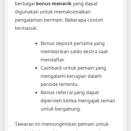
berbagai
bonus menarik
yang dapat
digunakan untuk memaksimalkan
pengalaman bermain. Beberapa contoh
termasuk:
Bonus deposit pertama yang
memberikan saldo ekstra saat
mendaftar.
Cashback untuk pemain yang
mengalami kerugian dalam
periode tertentu.
Bonus referral yang dapat
diperoleh ketika mengajak teman
untuk bergabung.
Tawaran ini memungkinkan pemain untuk