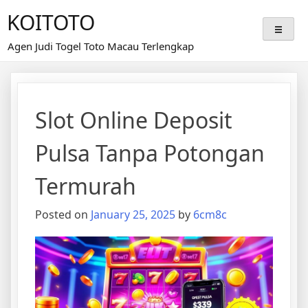
Skip
KOITOTO
to
content
Agen Judi Togel Toto Macau Terlengkap
Slot Online Deposit
Pulsa Tanpa Potongan
Termurah
Posted on
January 25, 2025
by
6cm8c