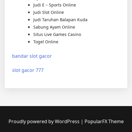
Judi E – Sports Online
Judi Slot Online
Judi Taruhan Balapan Kuda
Sabung Ayam Online
Situs Live Games Casino
Togel Online
bandar slot gacor
slot gacor 777
Proudly powered by WordPress
|
PopularFX Theme