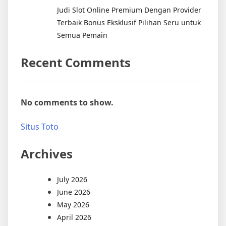
Judi Slot Online Premium Dengan Provider
Terbaik Bonus Eksklusif Pilihan Seru untuk
Semua Pemain
Recent Comments
No comments to show.
Situs Toto
Archives
July 2026
June 2026
May 2026
April 2026