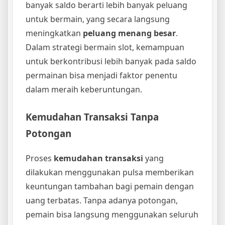
banyak saldo berarti lebih banyak peluang
untuk bermain, yang secara langsung
meningkatkan
peluang menang besar
.
Dalam strategi bermain slot, kemampuan
untuk berkontribusi lebih banyak pada saldo
permainan bisa menjadi faktor penentu
dalam meraih keberuntungan.
Kemudahan Transaksi Tanpa
Potongan
Proses
kemudahan transaksi
yang
dilakukan menggunakan pulsa memberikan
keuntungan tambahan bagi pemain dengan
uang terbatas. Tanpa adanya potongan,
pemain bisa langsung menggunakan seluruh