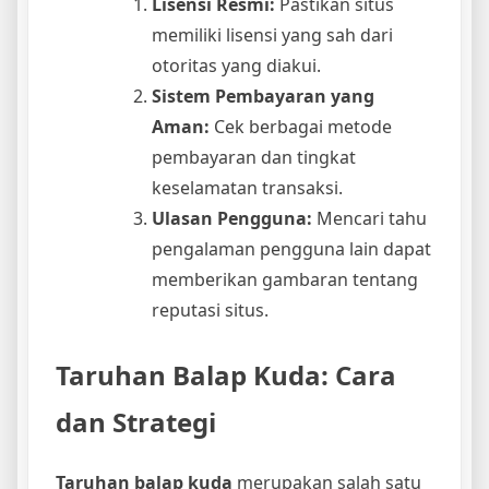
Lisensi Resmi:
Pastikan situs
memiliki lisensi yang sah dari
otoritas yang diakui.
Sistem Pembayaran yang
Aman:
Cek berbagai metode
pembayaran dan tingkat
keselamatan transaksi.
Ulasan Pengguna:
Mencari tahu
pengalaman pengguna lain dapat
memberikan gambaran tentang
reputasi situs.
Taruhan Balap Kuda: Cara
dan Strategi
Taruhan balap kuda
merupakan salah satu