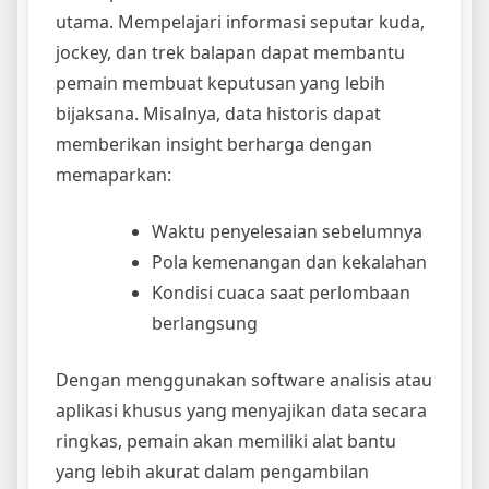
utama. Mempelajari informasi seputar kuda,
jockey, dan trek balapan dapat membantu
pemain membuat keputusan yang lebih
bijaksana. Misalnya, data historis dapat
memberikan insight berharga dengan
memaparkan:
Waktu penyelesaian sebelumnya
Pola kemenangan dan kekalahan
Kondisi cuaca saat perlombaan
berlangsung
Dengan menggunakan software analisis atau
aplikasi khusus yang menyajikan data secara
ringkas, pemain akan memiliki alat bantu
yang lebih akurat dalam pengambilan