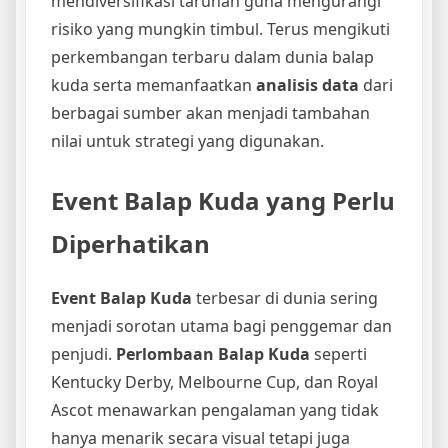
mendiversifikasi taruhan guna mengurangi
risiko yang mungkin timbul. Terus mengikuti
perkembangan terbaru dalam dunia balap
kuda serta memanfaatkan
analisis data
dari
berbagai sumber akan menjadi tambahan
nilai untuk strategi yang digunakan.
Event Balap Kuda yang Perlu
Diperhatikan
Event Balap Kuda
terbesar di dunia sering
menjadi sorotan utama bagi penggemar dan
penjudi.
Perlombaan Balap Kuda
seperti
Kentucky Derby, Melbourne Cup, dan Royal
Ascot menawarkan pengalaman yang tidak
hanya menarik secara visual tetapi juga