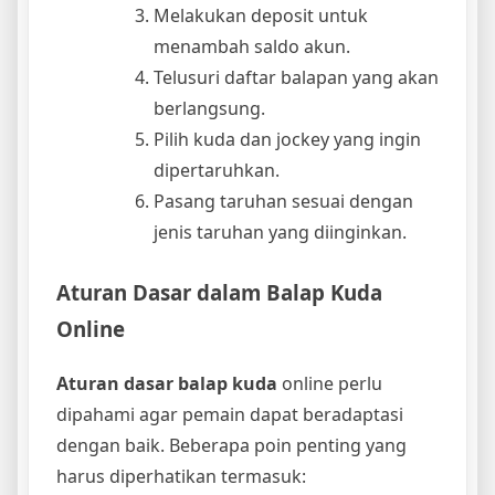
Melakukan deposit untuk
menambah saldo akun.
Telusuri daftar balapan yang akan
berlangsung.
Pilih kuda dan jockey yang ingin
dipertaruhkan.
Pasang taruhan sesuai dengan
jenis taruhan yang diinginkan.
Aturan Dasar dalam Balap Kuda
Online
Aturan dasar balap kuda
online perlu
dipahami agar pemain dapat beradaptasi
dengan baik. Beberapa poin penting yang
harus diperhatikan termasuk: