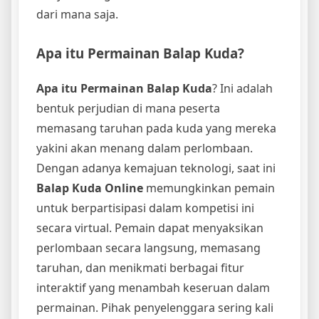
dari mana saja.
Apa itu Permainan Balap Kuda?
Apa itu Permainan Balap Kuda
? Ini adalah
bentuk perjudian di mana peserta
memasang taruhan pada kuda yang mereka
yakini akan menang dalam perlombaan.
Dengan adanya kemajuan teknologi, saat ini
Balap Kuda Online
memungkinkan pemain
untuk berpartisipasi dalam kompetisi ini
secara virtual. Pemain dapat menyaksikan
perlombaan secara langsung, memasang
taruhan, dan menikmati berbagai fitur
interaktif yang menambah keseruan dalam
permainan. Pihak penyelenggara sering kali