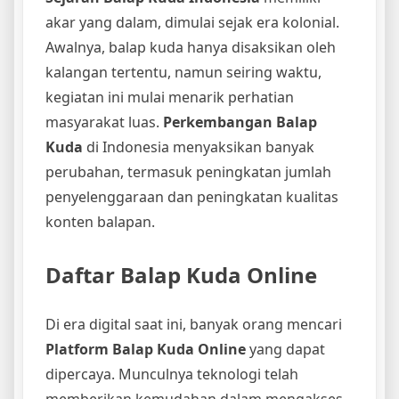
akar yang dalam, dimulai sejak era kolonial.
Awalnya, balap kuda hanya disaksikan oleh
kalangan tertentu, namun seiring waktu,
kegiatan ini mulai menarik perhatian
masyarakat luas.
Perkembangan Balap
Kuda
di Indonesia menyaksikan banyak
perubahan, termasuk peningkatan jumlah
penyelenggaraan dan peningkatan kualitas
konten balapan.
Daftar Balap Kuda Online
Di era digital saat ini, banyak orang mencari
Platform Balap Kuda Online
yang dapat
dipercaya. Munculnya teknologi telah
memberikan kemudahan dalam mengakses