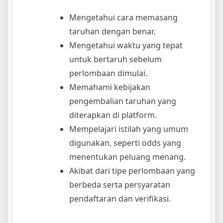
Mengetahui cara memasang
taruhan dengan benar.
Mengetahui waktu yang tepat
untuk bertaruh sebelum
perlombaan dimulai.
Memahami kebijakan
pengembalian taruhan yang
diterapkan di platform.
Mempelajari istilah yang umum
digunakan, seperti odds yang
menentukan peluang menang.
Akibat dari tipe perlombaan yang
berbeda serta persyaratan
pendaftaran dan verifikasi.