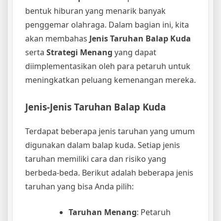
bentuk hiburan yang menarik banyak
penggemar olahraga. Dalam bagian ini, kita
akan membahas
Jenis Taruhan Balap Kuda
serta
Strategi Menang
yang dapat
diimplementasikan oleh para petaruh untuk
meningkatkan peluang kemenangan mereka.
Jenis-Jenis Taruhan Balap Kuda
Terdapat beberapa jenis taruhan yang umum
digunakan dalam balap kuda. Setiap jenis
taruhan memiliki cara dan risiko yang
berbeda-beda. Berikut adalah beberapa jenis
taruhan yang bisa Anda pilih:
Taruhan Menang
: Petaruh