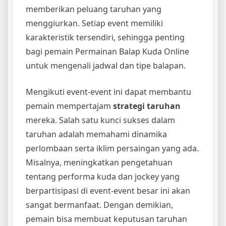
memberikan peluang taruhan yang
menggiurkan. Setiap event memiliki
karakteristik tersendiri, sehingga penting
bagi pemain Permainan Balap Kuda Online
untuk mengenali jadwal dan tipe balapan.
Mengikuti event-event ini dapat membantu
pemain mempertajam
strategi taruhan
mereka. Salah satu kunci sukses dalam
taruhan adalah memahami dinamika
perlombaan serta iklim persaingan yang ada.
Misalnya, meningkatkan pengetahuan
tentang performa kuda dan jockey yang
berpartisipasi di event-event besar ini akan
sangat bermanfaat. Dengan demikian,
pemain bisa membuat keputusan taruhan