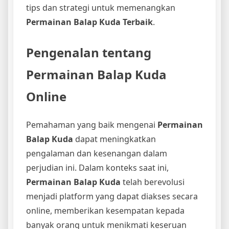
tips dan strategi untuk memenangkan
Permainan Balap Kuda Terbaik
.
Pengenalan tentang
Permainan Balap Kuda
Online
Pemahaman yang baik mengenai
Permainan
Balap Kuda
dapat meningkatkan
pengalaman dan kesenangan dalam
perjudian ini. Dalam konteks saat ini,
Permainan Balap Kuda
telah berevolusi
menjadi platform yang dapat diakses secara
online, memberikan kesempatan kepada
banyak orang untuk menikmati keseruan