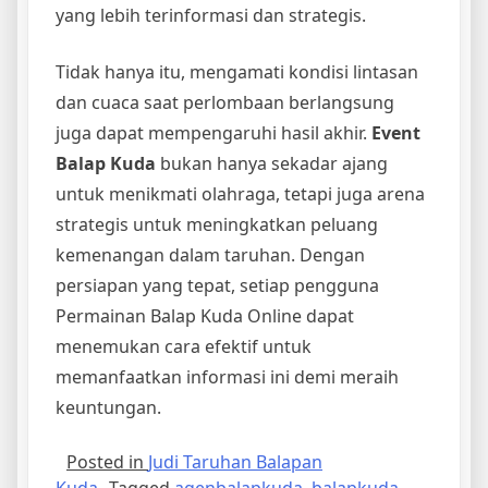
yang lebih terinformasi dan strategis.
Tidak hanya itu, mengamati kondisi lintasan
dan cuaca saat perlombaan berlangsung
juga dapat mempengaruhi hasil akhir.
Event
Balap Kuda
bukan hanya sekadar ajang
untuk menikmati olahraga, tetapi juga arena
strategis untuk meningkatkan peluang
kemenangan dalam taruhan. Dengan
persiapan yang tepat, setiap pengguna
Permainan Balap Kuda Online dapat
menemukan cara efektif untuk
memanfaatkan informasi ini demi meraih
keuntungan.
Posted in
Judi Taruhan Balapan