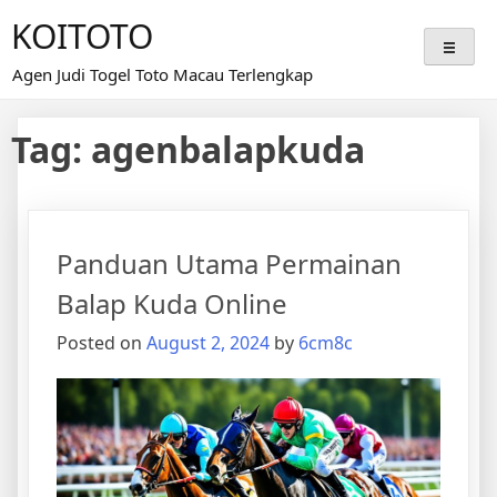
Skip
KOITOTO
to
content
Agen Judi Togel Toto Macau Terlengkap
Tag:
agenbalapkuda
Panduan Utama Permainan
Balap Kuda Online
Posted on
August 2, 2024
by
6cm8c