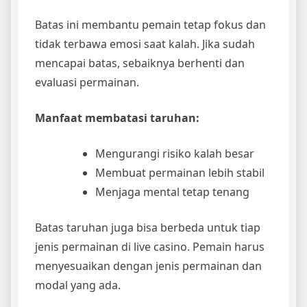
Batas ini membantu pemain tetap fokus dan
tidak terbawa emosi saat kalah. Jika sudah
mencapai batas, sebaiknya berhenti dan
evaluasi permainan.
Manfaat membatasi taruhan:
Mengurangi risiko kalah besar
Membuat permainan lebih stabil
Menjaga mental tetap tenang
Batas taruhan juga bisa berbeda untuk tiap
jenis permainan di live casino. Pemain harus
menyesuaikan dengan jenis permainan dan
modal yang ada.