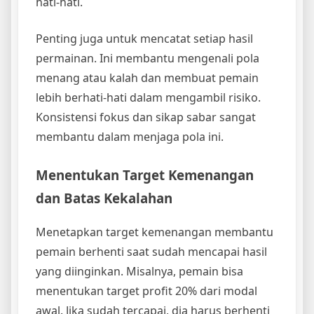
hati-hati.
Penting juga untuk mencatat setiap hasil
permainan. Ini membantu mengenali pola
menang atau kalah dan membuat pemain
lebih berhati-hati dalam mengambil risiko.
Konsistensi fokus dan sikap sabar sangat
membantu dalam menjaga pola ini.
Menentukan Target Kemenangan
dan Batas Kekalahan
Menetapkan target kemenangan membantu
pemain berhenti saat sudah mencapai hasil
yang diinginkan. Misalnya, pemain bisa
menentukan target profit 20% dari modal
awal. Jika sudah tercapai, dia harus berhenti