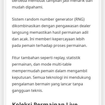
berbeda membuat tampilan jadi menarik dan
mudah dipahami.
Sistem random number generator (RNG)
dikombinasikan dengan pengawasan dealer
langsung memastikan hasil permainan adil
dan acak. Ini memberi kepercayaan lebih
pada pemain terhadap proses permainan.
Fitur tambahan seperti replay, statistik
permainan, dan mode multi-table
mempermudah pemain dalam mengambil
keputusan. Semua teknologi ini mendukung
pengalaman bermain yang lancar tanpa
gangguan teknis.
Koleksi Permainan Live