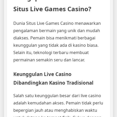
Situs Live Games Casino?
Dunia Situs Live Games Casino menawarkan
pengalaman bermain yang unik dan mudah
diakses. Pemain bisa menikmati berbagai
keunggulan yang tidak ada di kasino biasa.
Selain itu, teknologi terbaru membuat
permainan semakin seru dan lancar.
Keunggulan Live Casino
Dibandingkan Kasino Tradisional
Salah satu keunggulan besar dari live casino
adalah kemudahan akses. Pemain tidak perlu
bepergian jauh atau menghabiskan waktu