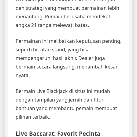
dan strategi yang membuat permainan lebih
menantang. Pemain berusaha mendekati
angka 21 tanpa melewati batas.
Permainan ini melibatkan keputusan penting,
seperti hit atau stand, yang bisa
mempengaruhi hasil akhir. Dealer juga
bermain secara langsung, menambah kesan
nyata.
Bermain Live Blackjack di situs ini mudah
dengan tampilan yang jernih dan fitur
bantuan yang membantu pemain membuat
pilihan terbaik.
Live Baccarat: Favorit Pecinta