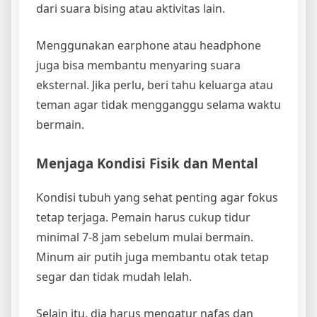
dari suara bising atau aktivitas lain.
Menggunakan earphone atau headphone
juga bisa membantu menyaring suara
eksternal. Jika perlu, beri tahu keluarga atau
teman agar tidak mengganggu selama waktu
bermain.
Menjaga Kondisi Fisik dan Mental
Kondisi tubuh yang sehat penting agar fokus
tetap terjaga. Pemain harus cukup tidur
minimal 7-8 jam sebelum mulai bermain.
Minum air putih juga membantu otak tetap
segar dan tidak mudah lelah.
Selain itu, dia harus mengatur nafas dan