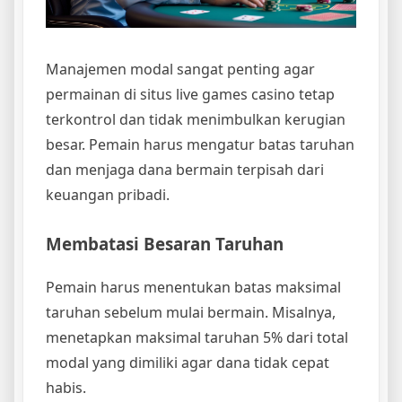
Manajemen modal sangat penting agar
permainan di situs live games casino tetap
terkontrol dan tidak menimbulkan kerugian
besar. Pemain harus mengatur batas taruhan
dan menjaga dana bermain terpisah dari
keuangan pribadi.
Membatasi Besaran Taruhan
Pemain harus menentukan batas maksimal
taruhan sebelum mulai bermain. Misalnya,
menetapkan maksimal taruhan 5% dari total
modal yang dimiliki agar dana tidak cepat
habis.