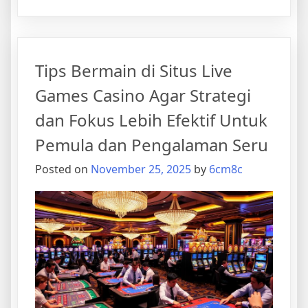
Tips Bermain di Situs Live
Games Casino Agar Strategi
dan Fokus Lebih Efektif Untuk
Pemula dan Pengalaman Seru
Posted on
November 25, 2025
by
6cm8c