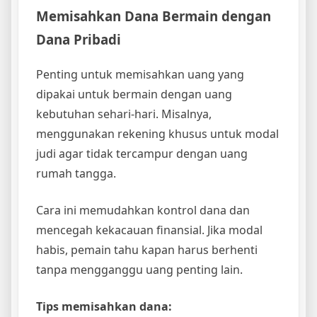
Memisahkan Dana Bermain dengan
Dana Pribadi
Penting untuk memisahkan uang yang
dipakai untuk bermain dengan uang
kebutuhan sehari-hari. Misalnya,
menggunakan rekening khusus untuk modal
judi agar tidak tercampur dengan uang
rumah tangga.
Cara ini memudahkan kontrol dana dan
mencegah kekacauan finansial. Jika modal
habis, pemain tahu kapan harus berhenti
tanpa mengganggu uang penting lain.
Tips memisahkan dana: