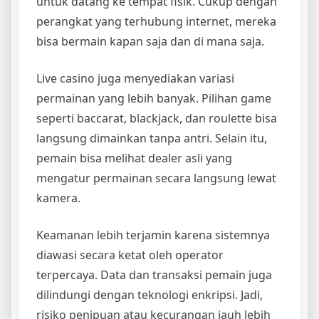
untuk datang ke tempat fisik. Cukup dengan
perangkat yang terhubung internet, mereka
bisa bermain kapan saja dan di mana saja.
Live casino juga menyediakan variasi
permainan yang lebih banyak. Pilihan game
seperti baccarat, blackjack, dan roulette bisa
langsung dimainkan tanpa antri. Selain itu,
pemain bisa melihat dealer asli yang
mengatur permainan secara langsung lewat
kamera.
Keamanan lebih terjamin karena sistemnya
diawasi secara ketat oleh operator
terpercaya. Data dan transaksi pemain juga
dilindungi dengan teknologi enkripsi. Jadi,
risiko penipuan atau kecurangan jauh lebih