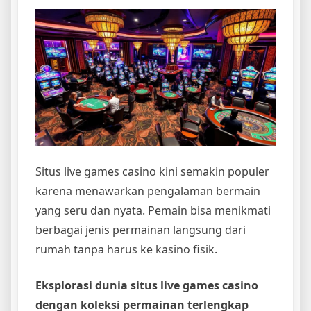
Situs live games casino kini semakin populer
karena menawarkan pengalaman bermain
yang seru dan nyata. Pemain bisa menikmati
berbagai jenis permainan langsung dari
rumah tanpa harus ke kasino fisik.
Eksplorasi dunia situs live games casino
dengan koleksi permainan terlengkap