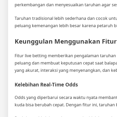
perkembangan dan menyesuaikan taruhan agar sesu
Taruhan tradisional lebih sederhana dan cocok unt
peluang kemenangan lebih besar karena petaruh bi
Keunggulan Menggunakan Fitur L
Fitur live betting memberikan pengalaman taruhan
peluang dan membuat keputusan cepat saat balap
yang akurat, interaksi yang menyenangkan, dan 
Kelebihan Real-Time Odds
Odds yang diperbarui secara waktu nyata membantu
kuda bisa berubah cepat. Dengan fitur ini, taruhan 