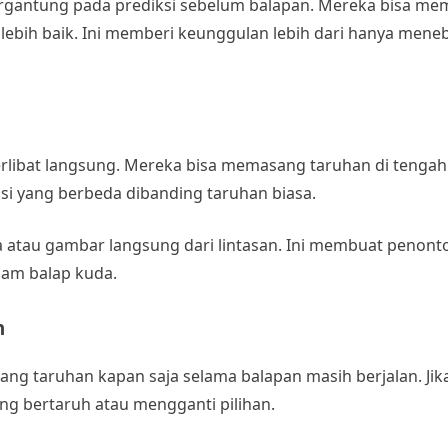
ergantung pada prediksi sebelum balapan. Mereka bisa m
ebih baik. Ini memberi keunggulan lebih dari hanya men
erlibat langsung. Mereka bisa memasang taruhan di tengah
si yang berbeda dibanding taruhan biasa.
ra atau gambar langsung dari lintasan. Ini membuat penont
lam balap kuda.
n
ang taruhan kapan saja selama balapan masih berjalan. Ji
ng bertaruh atau mengganti pilihan.