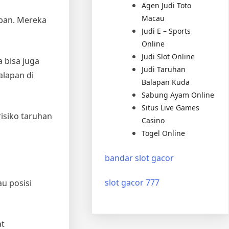
Agen Judi Toto
Macau
apan. Mereka
Judi E – Sports
Online
Judi Slot Online
 bisa juga
Judi Taruhan
alapan di
Balapan Kuda
Sabung Ayam Online
Situs Live Games
isiko taruhan
Casino
Togel Online
bandar slot gacor
slot gacor 777
u posisi
at