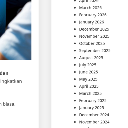
April 2026
March 2026
February 2026
January 2026
December 2025
November 2025
October 2025
September 2025
August 2025
July 2025
June 2025
 dan
May 2025
ningkatkan
April 2025
March 2025
February 2025
 biasa.
January 2025
December 2024
November 2024