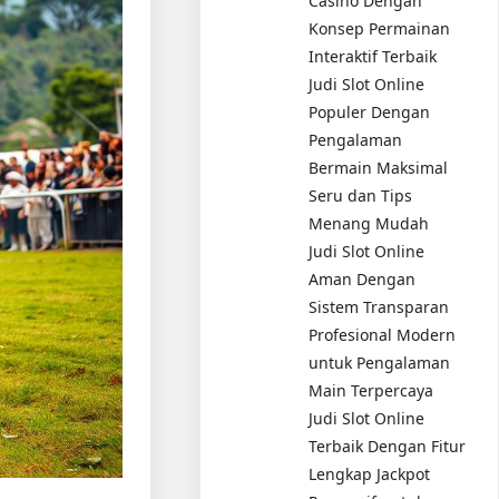
Casino Dengan
Konsep Permainan
Interaktif Terbaik
Judi Slot Online
Populer Dengan
Pengalaman
Bermain Maksimal
Seru dan Tips
Menang Mudah
Judi Slot Online
Aman Dengan
Sistem Transparan
Profesional Modern
untuk Pengalaman
Main Terpercaya
Judi Slot Online
Terbaik Dengan Fitur
Lengkap Jackpot