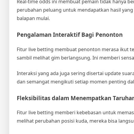
Real-time odds ini membuat pemain tidak hanya b
perubahan peluang untuk mendapatkan hasil yang l
balapan mulai.
Pengalaman Interaktif Bagi Penonton
Fitur live betting membuat penonton merasa ikut t
sambil melihat gim berlangsung. Ini memberi sensa
Interaksi yang ada juga sering disertai update sua
dan semangat mengikuti setiap momen penting da
Fleksibilitas dalam Menempatkan Taruha
Fitur live betting memberi kebebasan untuk memas
melihat perubahan posisi kuda, mereka bisa langsu