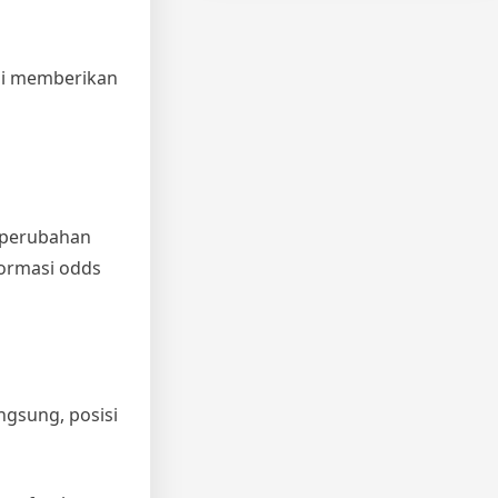
api memberikan
i perubahan
ormasi odds
ngsung, posisi